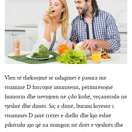
Vlen të theksojmë se ushqimet e pasura me
vitaminë D forcojnë imunitetin, përmirësojnë
humorin dhe nevojiten në çdo kohë, veçanërisht në
vjeshtë dhe dimër. Siç e dimë, burimi kryesor i
vitaminës D janë rrezet e diellit dhe kjo është
pikërisht ajo që na mungon në ditët e vjeshtës dhe