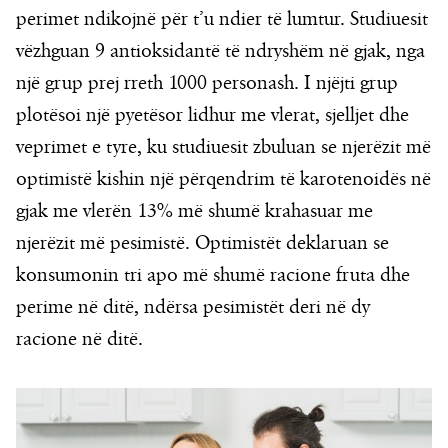
perimet ndikojnë për t’u ndier të lumtur. Studiuesit
vëzhguan 9 antioksidantë të ndryshëm në gjak, nga
një grup prej rreth 1000 personash. I njëjti grup
plotësoi një pyetësor lidhur me vlerat, sjelljet dhe
veprimet e tyre, ku studiuesit zbuluan se njerëzit më
optimistë kishin një përqendrim të karotenoidës në
gjak me vlerën 13% më shumë krahasuar me
njerëzit më pesimistë. Optimistët deklaruan se
konsumonin tri apo më shumë racione fruta dhe
perime në ditë, ndërsa pesimistët deri në dy
racione në ditë.