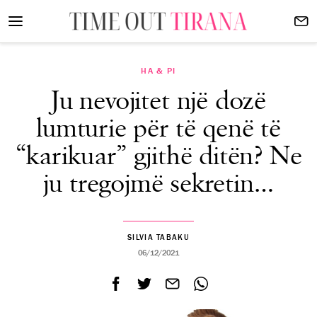
HA & PI
Ju nevojitet një dozë
lumturie për të qenë të
“karikuar” gjithë ditën? Ne
ju tregojmë sekretin…
SILVIA TABAKU
06/12/2021