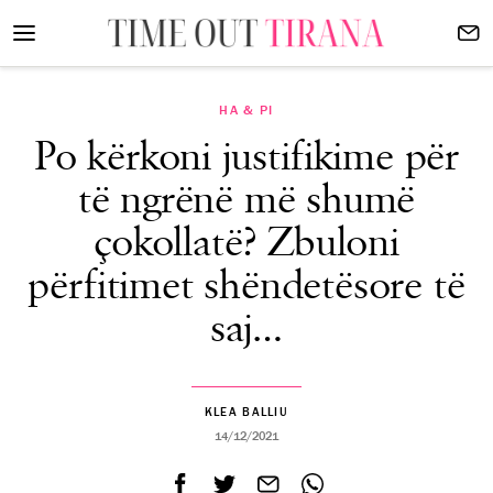
HA & PI
Po kërkoni justifikime për
të ngrënë më shumë
çokollatë? Zbuloni
përfitimet shëndetësore të
saj…
KLEA BALLIU
14/12/2021