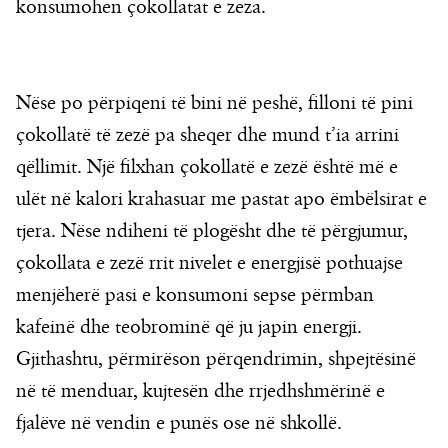
konsumohen çokollatat e zeza.
Nëse po përpiqeni të bini në peshë, filloni të pini
çokollatë të zezë pa sheqer dhe mund t’ia arrini
qëllimit. Një filxhan çokollatë e zezë është më e
ulët në kalori krahasuar me pastat apo ëmbëlsirat e
tjera. Nëse ndiheni të plogësht dhe të përgjumur,
çokollata e zezë rrit nivelet e energjisë pothuajse
menjëherë pasi e konsumoni sepse përmban
kafeinë dhe teobrominë që ju japin energji.
Gjithashtu, përmirëson përqendrimin, shpejtësinë
në të menduar, kujtesën dhe rrjedhshmërinë e
fjalëve në vendin e punës ose në shkollë.