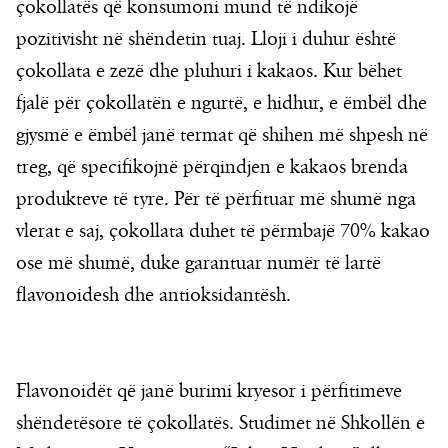
çokollatës që konsumoni mund të ndikojë
pozitivisht në shëndetin tuaj. Lloji i duhur është
çokollata e zezë dhe pluhuri i kakaos. Kur bëhet
fjalë për çokollatën e ngurtë, e hidhur, e ëmbël dhe
gjysmë e ëmbël janë termat që shihen më shpesh në
treg, që specifikojnë përqindjen e kakaos brenda
produkteve të tyre. Për të përfituar më shumë nga
vlerat e saj, çokollata duhet të përmbajë 70% kakao
ose më shumë, duke garantuar numër të lartë
flavonoidesh dhe antioksidantësh.
Flavonoidët që janë burimi kryesor i përfitimeve
shëndetësore të çokollatës. Studimet në Shkollën e