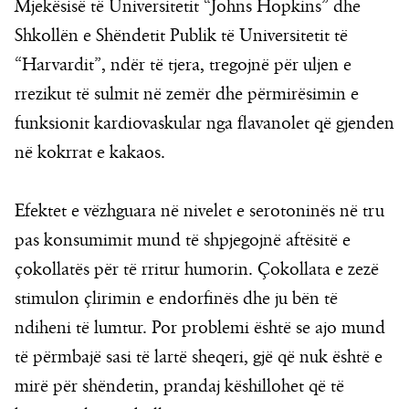
Mjekësisë të Universitetit “Johns Hopkins” dhe
Shkollën e Shëndetit Publik të Universitetit të
“Harvardit”, ndër të tjera, tregojnë për uljen e
rrezikut të sulmit në zemër dhe përmirësimin e
funksionit kardiovaskular nga flavanolet që gjenden
në kokrrat e kakaos.
Efektet e vëzhguara në nivelet e serotoninës në tru
pas konsumimit mund të shpjegojnë aftësitë e
çokollatës për të rritur humorin. Çokollata e zezë
stimulon çlirimin e endorfinës dhe ju bën të
ndiheni të lumtur. Por problemi është se ajo mund
të përmbajë sasi të lartë sheqeri, gjë që nuk është e
mirë për shëndetin, prandaj këshillohet që të