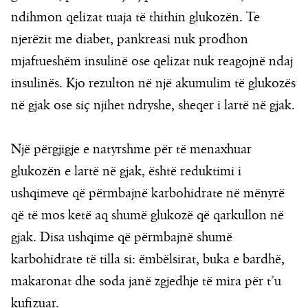
ndihmon qelizat tuaja të thithin glukozën. Te
njerëzit me diabet, pankreasi nuk prodhon
mjaftueshëm insulinë ose qelizat nuk reagojnë ndaj
insulinës. Kjo rezulton në një akumulim të glukozës
në gjak ose siç njihet ndryshe, sheqer i lartë në gjak.
Një përgjigje e natyrshme për të menaxhuar
glukozën e lartë në gjak, është reduktimi i
ushqimeve që përmbajnë karbohidrate në mënyrë
që të mos ketë aq shumë glukozë që qarkullon në
gjak. Disa ushqime që përmbajnë shumë
karbohidrate të tilla si: ëmbëlsirat, buka e bardhë,
makaronat dhe soda janë zgjedhje të mira për t’u
kufizuar.