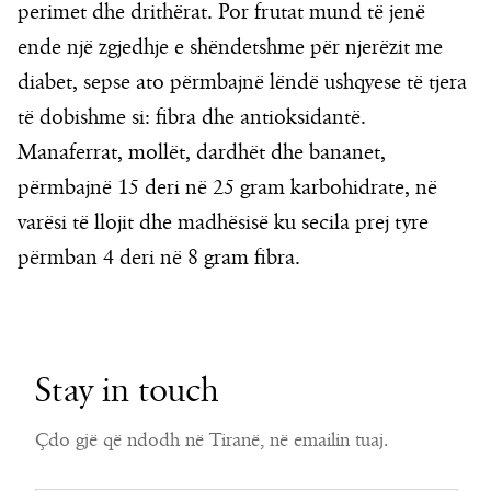
perimet dhe drithërat. Por frutat mund të jenë
ende një zgjedhje e shëndetshme për njerëzit me
diabet, sepse ato përmbajnë lëndë ushqyese të tjera
të dobishme si: fibra dhe antioksidantë.
Manaferrat, mollët, dardhët dhe bananet,
përmbajnë 15 deri në 25 gram karbohidrate, në
varësi të llojit dhe madhësisë ku secila prej tyre
përmban 4 deri në 8 gram fibra.
Stay in touch
Çdo gjë që ndodh në Tiranë, në emailin tuaj.