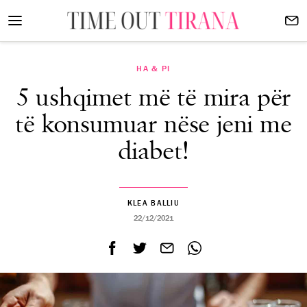
HA & PI
5 ushqimet më të mira për
të konsumuar nëse jeni me
diabet!
KLEA BALLIU
22/12/2021