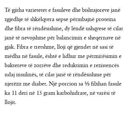
Të gjitha varietetet e fasuleve dhe bishtajoreve janë
zgjedhje të shkëlqyera sepse përmbajnë proteina
dhe fibra të rëndësishme, dy lëndë ushqyese të cilat
janë të nevojshme për balancimin e sheqernave në
gjak. Fibra e tretshme, lloji që gjendet në sasi të
mëdha në fasule, është e lidhur me përmirësimin e
baktereve të zorrëve dhe reduktimin e rezistencës
ndaj insulinës, të cilat janë të rëndësishme për
njerëzit me diabet. Një porcion sa ⅓ filxhan fasule
ka 11 deri në 15 gram karbohidrate, në varësi të
llojit.