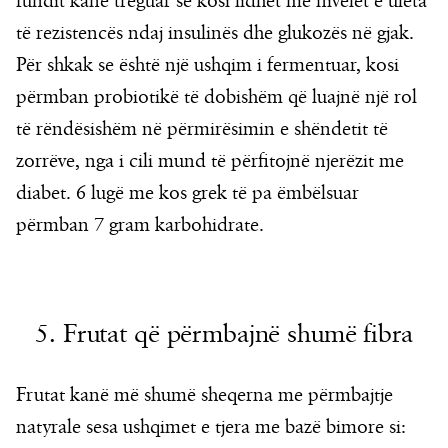
fundit kanë treguar se kosi lidhet me nivelet e ulëta
të rezistencës ndaj insulinës dhe glukozës në gjak.
Për shkak se është një ushqim i fermentuar, kosi
përmban probiotikë të dobishëm që luajnë një rol
të rëndësishëm në përmirësimin e shëndetit të
zorrëve, nga i cili mund të përfitojnë njerëzit me
diabet. 6 lugë me kos grek të pa ëmbëlsuar
përmban 7 gram karbohidrate.
5. Frutat që përmbajnë shumë fibra
Frutat kanë më shumë sheqerna me përmbajtje
natyrale sesa ushqimet e tjera me bazë bimore si: