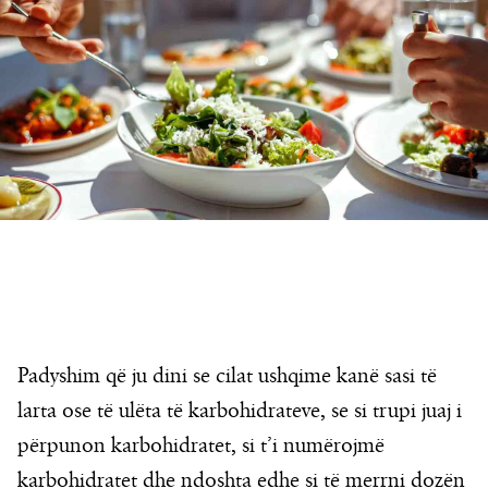
Padyshim që ju dini se cilat ushqime kanë sasi të
larta ose të ulëta të karbohidrateve, se si trupi juaj i
përpunon karbohidratet, si t’i numërojmë
karbohidratet dhe ndoshta edhe si të merrni dozën