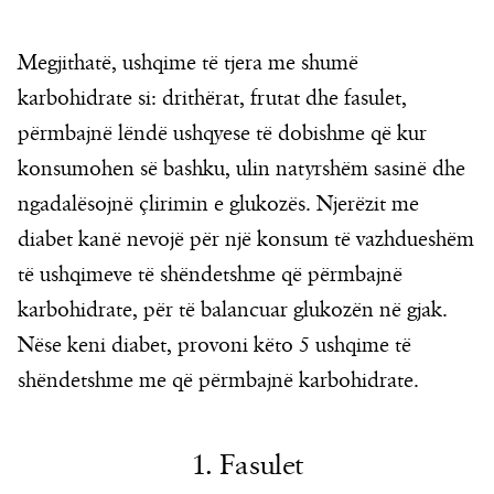
Megjithatë, ushqime të tjera me shumë
karbohidrate si: drithërat, frutat dhe fasulet,
përmbajnë lëndë ushqyese të dobishme që kur
konsumohen së bashku, ulin natyrshëm sasinë dhe
ngadalësojnë çlirimin e glukozës. Njerëzit me
diabet kanë nevojë për një konsum të vazhdueshëm
të ushqimeve të shëndetshme që përmbajnë
karbohidrate, për të balancuar glukozën në gjak.
Nëse keni diabet, provoni këto 5 ushqime të
shëndetshme me që përmbajnë karbohidrate.
1. Fasulet