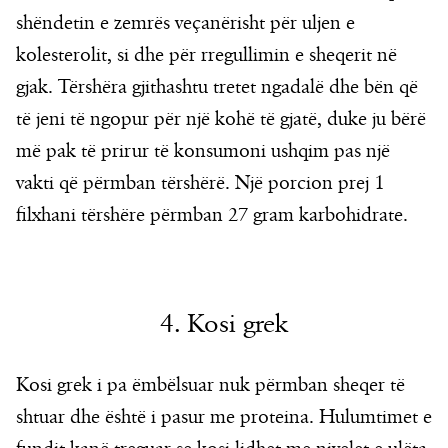
shëndetin e zemrës veçanërisht për uljen e
kolesterolit, si dhe për rregullimin e sheqerit në
gjak. Tërshëra gjithashtu tretet ngadalë dhe bën që
të jeni të ngopur për një kohë të gjatë, duke ju bërë
më pak të prirur të konsumoni ushqim pas një
vakti që përmban tërshërë. Një porcion prej 1
filxhani tërshëre përmban 27 gram karbohidrate.
4. Kosi grek
Kosi grek i pa ëmbëlsuar nuk përmban sheqer të
shtuar dhe është i pasur me proteina. Hulumtimet e