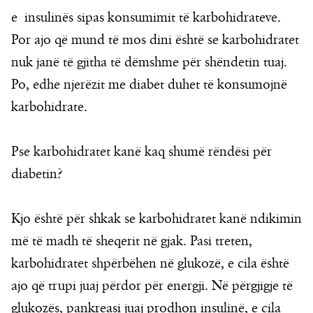
e insulinës sipas konsumimit të karbohidrateve.
Por ajo që mund të mos dini është se karbohidratet
nuk janë të gjitha të dëmshme për shëndetin tuaj.
Po, edhe njerëzit me diabet duhet të konsumojnë
karbohidrate.
Pse karbohidratet kanë kaq shumë rëndësi për
diabetin?
Kjo është për shkak se karbohidratet kanë ndikimin
më të madh të sheqerit në gjak. Pasi treten,
karbohidratet shpërbëhen në glukozë, e cila është
ajo që trupi juaj përdor për energji. Në përgjigje të
glukozës, pankreasi juaj prodhon insulinë, e cila