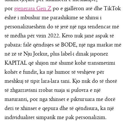
por
gjenerata Gen Z
po e gjallëron atë dhe TikTok
është i mbushur me parashikime se xhinsi i
personalizueshëm do të jetë një nga tendencat më
të mëdha për vitin 2022. Këto nuk janë aspak të
pabaza: falë qëndisjes së BODE, një nga markat më
në zë të Nju Jorkut, plus label-i dinak japonez
KAPITAL që shijon më shumë kohë transmetimi
kohët e fundit, ka një humor të veshjeve për
meshkuj të tipit lara-lara tani. Kjo nuk do të thotë
të zhgarravisni rrobat tuaja si pulovra e një
maturanti, por nga xhinset e pikturuara me dorë
deri te xhinset e qepura dhe të qëndisura, ka një
individualitet simpatik me pak personalizim.