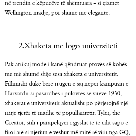
në trendin e këpucëve të shëmtuara – si çizmet
Wellington madje, por shumë më elegante.
2.Xhaketa me logo universiteti
Pak artikuj mode i kanë qëndruar provës së kohës
me më shumë shije sesa xhaketa e universitetit.
Fillimisht duke bërë rrugën e saj nëpër kampusin e
Harvardit si pasardhës i pulovrës së viteve 1930,
xhaketat e universitetit aktualisht po përjetojnë një
rritje tjetër të madhe të popullaritetit. Tyler, the
Creator, stili i parapëlqyer i gjyshit të të cilit sapo e
fitoi atë si njeriun e veshur më mirë të vitit nga GQ,