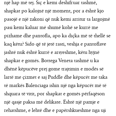
një hap më tej. Siç e kemi deshifruar tashmë,
shapkat po kalojnë një moment, por a është kjo
pasojë e një zakoni që nuk kemi arritur ta largojmë
pasi kemi kaluar më shumë kohë se kurrë me
pizhame dhe pantofla, apo ka diçka më të thellë se
kaq këtu? Sido që të jetë rasti, veshja e pantoflave
jashtë nuk është kurrë e arsyeshme, këtu hyjnë
shapkat e gomës. Bottega Veneta tashmë u ka
dhënë këpucëve prej gome trajtimin e modës së
lartë me çizmet e saj Puddle dhe këpucët me taka
të markës Balenciaga ishin një nga këpucët më të
shquara të vitit, por shapkat e gomës përfaqëson
një qasje paksa më delikate. Është një pamje e
rehatshme, e lehtë dhe e papërshkueshme nga uji