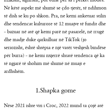
fizikisht, sigurisht, por edhe për sa i përket modës.
Në këtë aspekt më shumë se çdo tjetër, të ndihmon
të dish se ku po shkon. Pra, ne kemi anketuar stilin
dhe tendencat kulturore të 12 muajve të fundit dhe
– bazuar në atë që kemi parë në pasarelë, në rrugë
dhe madje duke qarkulluar në TikTok (jo
seriozisht, është shtëpia e një vatër veshjesh bindëse
për burra) – ne kemi nxjerrë shtatë tendenca që ka
të ngjarë të shohim më shumë në muajt e
ardhshëm.
1.Shapka gome
Nëse 2021 ishte viti i Croc, 2022 mund ta çojë atë