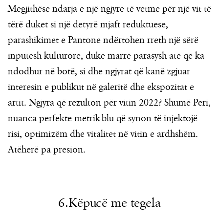
Megjithëse ndarja e një ngjyre të vetme për një vit të
tërë duket si një detyrë mjaft reduktuese,
parashikimet e Pantone ndërtohen rreth një sërë
inputesh kulturore, duke marrë parasysh atë që ka
ndodhur në botë, si dhe ngjyrat që kanë zgjuar
interesin e publikut në galeritë dhe ekspozitat e
artit. Ngjyra që rezulton për vitin 2022? Shumë Peri,
nuanca perfekte metrik-blu që synon të injektojë
risi, optimizëm dhe vitalitet në vitin e ardhshëm.
Atëherë pa presion.
6.Këpucë me tegela