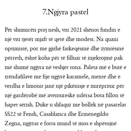
7.Ngjyra pastel
Për shumicën prej nesh, viti 2021 shënoi fundin e
një viti tjetër mjaft të qetë dhe modest. Na quani
optimistë, por me gjithë fatkeqësinë dhe zymtësinë
përreth, është koha për të filluar të injektojmë pak
më shumë ngjyra në veshjet tona. Paleta më e butë e
trëndafilave me fije ngjyrë karamele, mente dhe e
verdha e limonit janë një pikënisje e mirëpritur për
një gardërobë më aventureske ndërsa bota fillon të
hapet sërish. Duke u shfaqur me bollëk në pasarelat
SS22 të Fendi, Casablanca dhe Ermenegildo
Zegna, ngjyrat e forta mund të mos e shpëtojnë