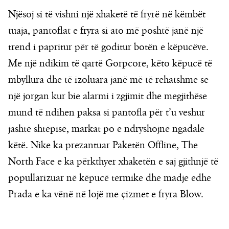
Njësoj si të vishni një xhaketë të fryrë në këmbët
tuaja, pantoflat e fryra si ato më poshtë janë një
trend i papritur për të goditur botën e këpucëve.
Me një ndikim të qartë Gorpcore, këto këpucë të
mbyllura dhe të izoluara janë më të rehatshme se
një jorgan kur bie alarmi i zgjimit dhe megjithëse
mund të ndihen paksa si pantofla për t’u veshur
jashtë shtëpisë, markat po e ndryshojnë ngadalë
këtë. Nike ka prezantuar Paketën Offline, The
North Face e ka përkthyer xhaketën e saj gjithnjë të
popullarizuar në këpucë termike dhe madje edhe
Prada e ka vënë në lojë me çizmet e fryra Blow.