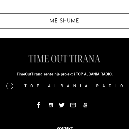
në pjatën time ?”
ambienteve…
aventureske!
ekspertëve!
ANJA DERVISHI
ANJA DERVISHI
ANJA DERVISHI
ANJA DERVISHI
MË SHUMË
TimeOutTirana është një projekt i TOP ALBANIA RADIO.