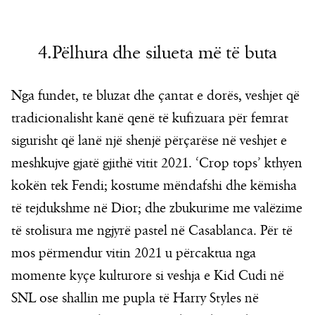
4.Pëlhura dhe silueta më të buta
Nga fundet, te bluzat dhe çantat e dorës, veshjet që
tradicionalisht kanë qenë të kufizuara për femrat
sigurisht që lanë një shenjë përçarëse në veshjet e
meshkujve gjatë gjithë vitit 2021. ‘Crop tops’ kthyen
kokën tek Fendi; kostume mëndafshi dhe këmisha
të tejdukshme në Dior; dhe zbukurime me valëzime
të stolisura me ngjyrë pastel në Casablanca. Për të
mos përmendur vitin 2021 u përcaktua nga
momente kyçe kulturore si veshja e Kid Cudi në
SNL ose shallin me pupla të Harry Styles në