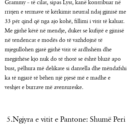
Grammy – të cilat, sipas Lyst, kanë kontribuar në
rritjen e termave të kërkimit neutral ndaj gjinisë me
33 për qind që nga ajo kohë, fillimi i vitit të kaluar.
Me gjithë këtë në mendje, duket se kufijtë e gjinisë
në tendencat e modës do të vazhdojnë të
mjegullohen gjatë gjithë vitit të ardhshëm dhe
megjithëse kjo nuk do të thotë se është bluzë apo
bust, pëlhura më delikate si dantella dhe mëndafshi
ka të ngjarë të bëhen një pjesë më e madhe e
veshjet e burrave më aventureske.
5.Ngjyra e vitit e Pantone: Shumë Peri