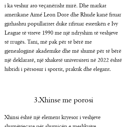
i ka veshur ato veçanërisht mirë. Dhe markat
amerikane Aimé Leon Dore dhe Rhude kanë fituar
gjithashtu popullaritet duke rifituar estetikën e Ivy
League të viteve 1990 me një ndryshim të veshjeve
të rrugës. Tani, më pak për të bërë me
gjenealogjinë akademike dhe më shumë për të bërë
një deklaratë, një xhaketë universiteti në 2022 është
hibridi i përsosur i sportit, praktik dhe elegant.
3.Xhinse me porosi
Xhinsi është një element kryesor i veshjeve
shumëvjeçare për shumicën e meshkujve,