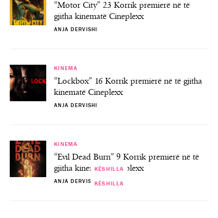
“Motor City” 23 Korrik premierë në të
gjitha kinematë Cineplexx
ANJA DERVISHI
KINEMA
“Lockbox” 16 Korrik premierë në të gjitha
kinematë Cineplexx
ANJA DERVISHI
KINEMA
“Evil Dead Burn” 9 Korrik premierë në të
gjitha kinematë Cineplexx
KËSHILLA
ANJA DERVISHI
KËSHILLA
KËSHILLA
KËSHILLA
Ekspertët e ‘interior design’ ndajnë
Dita Ndërkombëtare e Ushqimit “Cfarë ka
këshillat e tyre të mobilimit të duhur të
Si të përgatiteni për maratonë, sipas
33 mënyra për të bërë një jetë më