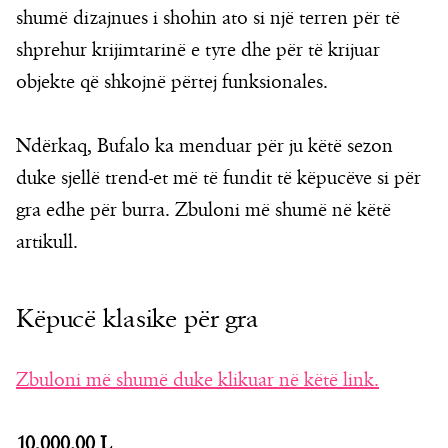
shumë dizajnues i shohin ato si një terren për të
shprehur krijimtarinë e tyre dhe për të krijuar
objekte që shkojnë përtej funksionales.
Ndërkaq, Bufalo ka menduar për ju këtë sezon
duke sjellë trend-et më të fundit të këpucëve si për
gra edhe për burra. Zbuloni më shumë në këtë
artikull.
Këpucë klasike për gra
Zbuloni më shumë duke klikuar në këtë link.
10,000.00 L