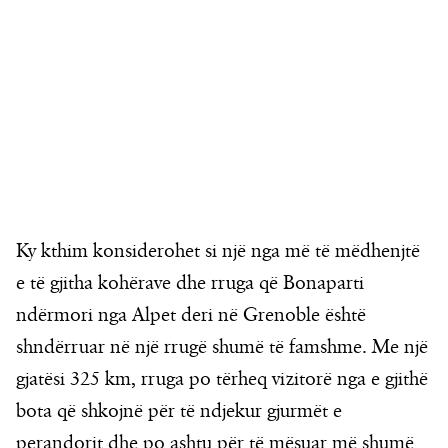
Ky kthim konsiderohet si një nga më të mëdhenjtë
e të gjitha kohërave dhe rruga që Bonaparti
ndërmori nga Alpet deri në Grenoble është
shndërruar në një rrugë shumë të famshme. Me një
gjatësi 325 km, rruga po tërheq vizitorë nga e gjithë
bota që shkojnë për të ndjekur gjurmët e
perandorit dhe po ashtu për të mësuar më shumë