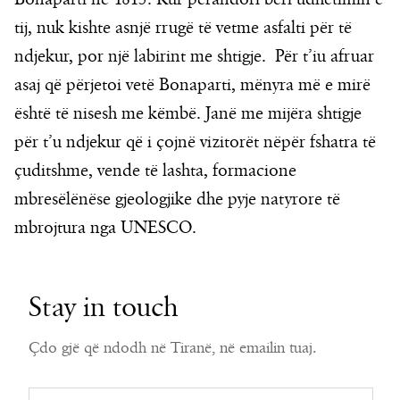
tij, nuk kishte asnjë rrugë të vetme asfalti për të
ndjekur, por një labirint me shtigje. Për t’iu afruar
asaj që përjetoi vetë Bonaparti, mënyra më e mirë
është të nisesh me këmbë. Janë me mijëra shtigje
për t’u ndjekur që i çojnë vizitorët nëpër fshatra të
çuditshme, vende të lashta, formacione
mbresëlënëse gjeologjike dhe pyje natyrore të
mbrojtura nga UNESCO.
Stay in touch
Çdo gjë që ndodh në Tiranë, në emailin tuaj.