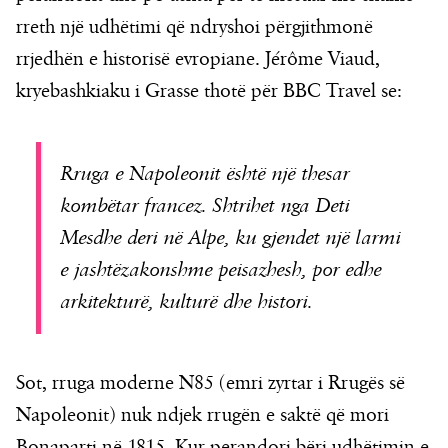
rreth një udhëtimi që ndryshoi përgjithmonë
rrjedhën e historisë evropiane. Jérôme Viaud,
kryebashkiaku i Grasse thotë për BBC Travel se:
Rruga e Napoleonit është një thesar
kombëtar francez. Shtrihet nga Deti
Mesdhe deri në Alpe, ku gjendet një larmi
e jashtëzakonshme peisazhesh, por edhe
arkitekturë, kulturë dhe histori.
Sot, rruga moderne N85 (emri zyrtar i Rrugës së
Napoleonit) nuk ndjek rrugën e saktë që mori
Bonaparti në 1815. Kur perandori bëri udhëtimin e