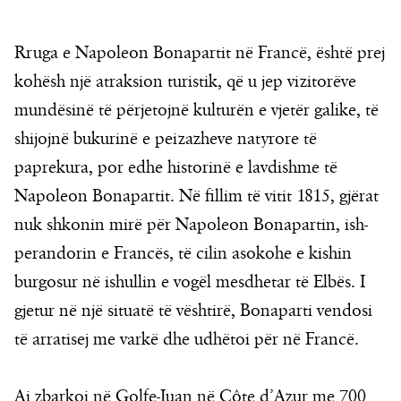
Rruga e Napoleon Bonapartit në Francë, është prej
kohësh një atraksion turistik, që u jep vizitorëve
mundësinë të përjetojnë kulturën e vjetër galike, të
shijojnë bukurinë e peizazheve natyrore të
paprekura, por edhe historinë e lavdishme të
Napoleon Bonapartit. Në fillim të vitit 1815, gjërat
nuk shkonin mirë për Napoleon Bonapartin, ish-
perandorin e Francës, të cilin asokohe e kishin
burgosur në ishullin e vogël mesdhetar të Elbës. I
gjetur në një situatë të vështirë, Bonaparti vendosi
të arratisej me varkë dhe udhëtoi për në Francë.
Ai zbarkoi në Golfe-Juan në Côte d’Azur me 700