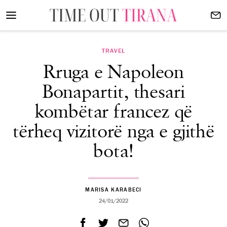
TRAVEL
Rruga e Napoleon
Bonapartit, thesari
kombëtar francez që
tërheq vizitorë nga e gjithë
bota!
MARISA KARABECI
24/01/2022