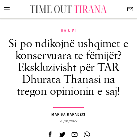
HA & PI
Si po ndikojnë ushqimet e
konservuara te fëmijët?
Ekskluzivisht për TAR
Dhurata Thanasi na
tregon opinionin e saj!
MARISA KARABECI
26/01/2022