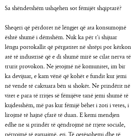
Sa shëndetshëm ushqehen sot fëmijët shqiptarë?
Sheqeri që përdoret në lëngjet që ata konsumojnë
është shumë i dëmshëm. Nuk ka për t’i shijuar
lëngu portokallit që përgatitet në shtëpi por kërkon
atë të industrisë që e di shumë mirë se cilat nerva të
trurit provokon. Ne jetojmë në komunitet, im bir
ka devijuar, e kam vënë që kohët e fundit kur jemi
në vende të caktuara bën si shokët. Ne prindërit në
vitet e para të rritjes së fëmijëve tanë jemi shumë të
kujdesshëm, më pas kur fëmijë bëhet i zoti i vetes, i
lirojmë të hajnë çfarë të duan. E kemi mendjen
edhe ne si prindër të qëndrojmë në rrjete sociale,
përtojmë të gatuajmë, etj. Të qetësohemi dhe të