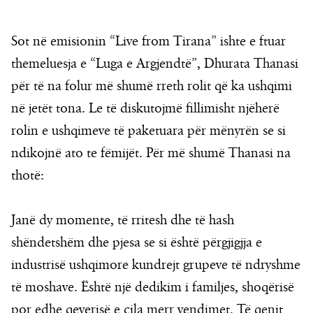
Sot në emisionin “Live from Tirana” ishte e ftuar
themeluesja e “Luga e Argjendtë”, Dhurata Thanasi
për të na folur më shumë rreth rolit që ka ushqimi
në jetët tona. Le të diskutojmë fillimisht njëherë
rolin e ushqimeve të paketuara për mënyrën se si
ndikojnë ato te fëmijët. Për më shumë Thanasi na
thotë:
Janë dy momente, të rritesh dhe të hash
shëndetshëm dhe pjesa se si është përgjigjja e
industrisë ushqimore kundrejt grupeve të ndryshme
të moshave. Është një dedikim i familjes, shoqërisë
por edhe qeverisë e cila merr vendimet. Të qenit