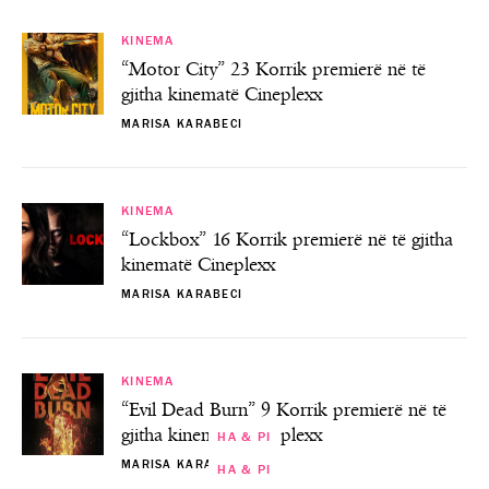
KINEMA
“Motor City” 23 Korrik premierë në të
gjitha kinematë Cineplexx
MARISA KARABECI
KINEMA
“Lockbox” 16 Korrik premierë në të gjitha
kinematë Cineplexx
MARISA KARABECI
KINEMA
“Evil Dead Burn” 9 Korrik premierë në të
gjitha kinematë Cineplexx
HA & PI
MARISA KARABECI
HA & PI
HA & PI
HA & PI
Çfarë ka ndodhur me trupin tonë pas