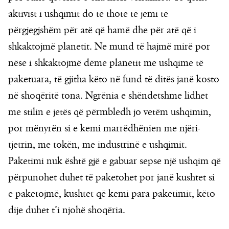
aktivist i ushqimit do të thotë të jemi të
përgjegjshëm për atë që hamë dhe për atë që i
shkaktojmë planetit. Ne mund të hajmë mirë por
nëse i shkaktojmë dëme planetit me ushqime të
paketuara, të gjitha këto në fund të ditës janë kosto
në shoqëritë tona. Ngrënia e shëndetshme lidhet
me stilin e jetës që përmbledh jo vetëm ushqimin,
por mënyrën si e kemi marrëdhënien me njëri-
tjetrin, me tokën, me industrinë e ushqimit.
Paketimi nuk është gjë e gabuar sepse një ushqim që
përpunohet duhet të paketohet por janë kushtet si
e paketojmë, kushtet që kemi para paketimit, këto
dije duhet t’i njohë shoqëria.