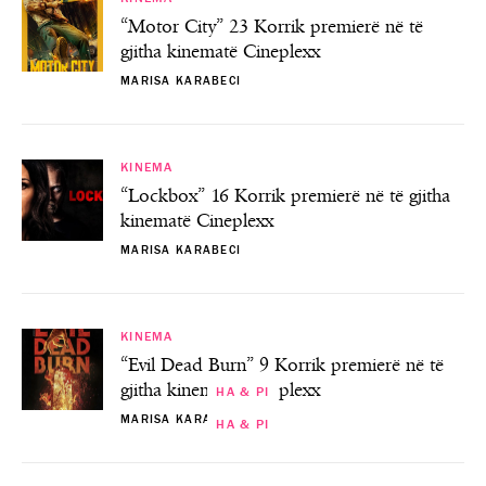
“Motor City” 23 Korrik premierë në të
gjitha kinematë Cineplexx
MARISA KARABECI
KINEMA
“Lockbox” 16 Korrik premierë në të gjitha
kinematë Cineplexx
MARISA KARABECI
KINEMA
“Evil Dead Burn” 9 Korrik premierë në të
gjitha kinematë Cineplexx
HA & PI
MARISA KARABECI
HA & PI
HA & PI
HA & PI
Çfarë ka ndodhur me trupin tonë pas
Arsyet e forta përse duhet të hani një lugë
Dieta e jetëgjatësisë, konsumoni këtë frut
Çokollata e zezë një prej zgjidhjeve për
ushqimeve që kemi konsumuar gjatë