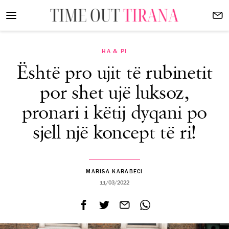
HA & PI
Është pro ujit të rubinetit
por shet ujë luksoz,
pronari i këtij dyqani po
sjell një koncept të ri!
MARISA KARABECI
11/03/2022