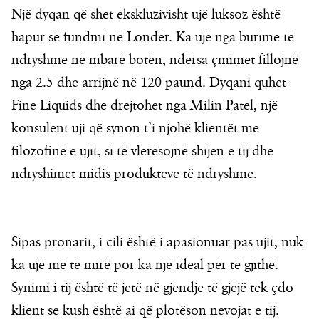
Një dyqan që shet ekskluzivisht ujë luksoz është
hapur së fundmi në Londër. Ka ujë nga burime të
ndryshme në mbarë botën, ndërsa çmimet fillojnë
nga 2.5 dhe arrijnë në 120 paund. Dyqani quhet
Fine Liquids dhe drejtohet nga Milin Patel, një
konsulent uji që synon t’i njohë klientët me
filozofinë e ujit, si të vlerësojnë shijen e tij dhe
ndryshimet midis produkteve të ndryshme.
Sipas pronarit, i cili është i apasionuar pas ujit, nuk
ka ujë më të mirë por ka një ideal për të gjithë.
Synimi i tij është të jetë në gjendje të gjejë tek çdo
klient se kush është ai që plotëson nevojat e tij.