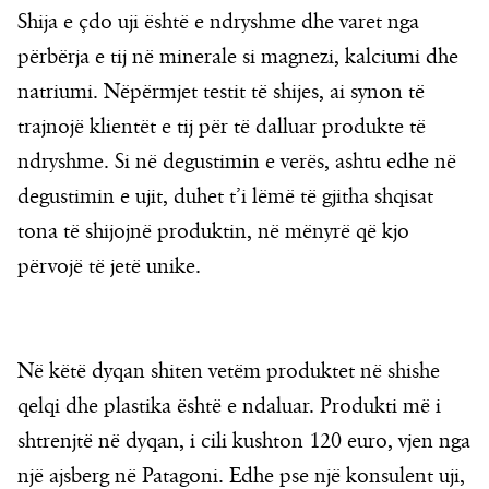
Shija e çdo uji është e ndryshme dhe varet nga
përbërja e tij në minerale si magnezi, kalciumi dhe
natriumi. Nëpërmjet testit të shijes, ai synon të
trajnojë klientët e tij për të dalluar produkte të
ndryshme. Si në degustimin e verës, ashtu edhe në
degustimin e ujit, duhet t’i lëmë të gjitha shqisat
tona të shijojnë produktin, në mënyrë që kjo
përvojë të jetë unike.
Në këtë dyqan shiten vetëm produktet në shishe
qelqi dhe plastika është e ndaluar. Produkti më i
shtrenjtë në dyqan, i cili kushton 120 euro, vjen nga
një ajsberg në Patagoni. Edhe pse një konsulent uji,