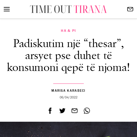
HA & PI
Padiskutim një “thesar”,
arsyet pse duhet të
konsumoni qepë të njoma!
MARISA KARABECI
06/04/2022