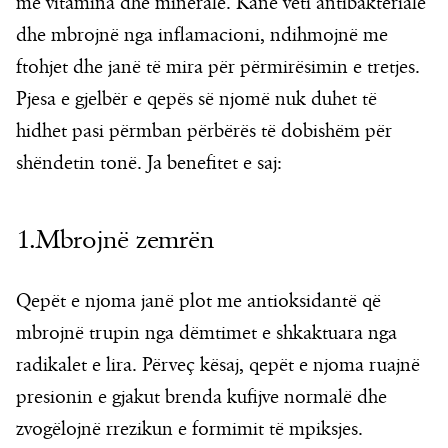
me vitamina dhe minerale. Kanë veti antibakteriale
dhe mbrojnë nga inflamacioni, ndihmojnë me
ftohjet dhe janë të mira për përmirësimin e tretjes.
Pjesa e gjelbër e qepës së njomë nuk duhet të
hidhet pasi përmban përbërës të dobishëm për
shëndetin tonë. Ja benefitet e saj:
1.Mbrojnë zemrën
Qepët e njoma janë plot me antioksidantë që
mbrojnë trupin nga dëmtimet e shkaktuara nga
radikalet e lira. Përveç kësaj, qepët e njoma ruajnë
presionin e gjakut brenda kufijve normalë dhe
zvogëlojnë rrezikun e formimit të mpiksjes.