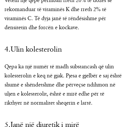
Vetëm një qepë përmban rreth 20% të dozës së
rekomanduar të vitaminës K dhe rreth 2% të
vitaminës C. Të dyja janë të rëndësishme për
densitetin dhe forcën e kockave.
4.Ulin kolesterolin
Qepa ka një numër të madh substancash që ulin
kolesterolin e keq në gjak. Pjesa e gjelbër e saj është
shumë e shëndetshme dhe përveçse ndihmon në
uljen e kolesterolit, është e mirë edhe për të
rikthyer në normalitet sheqerin e lartë.
5.Janë një diuretik i mirë