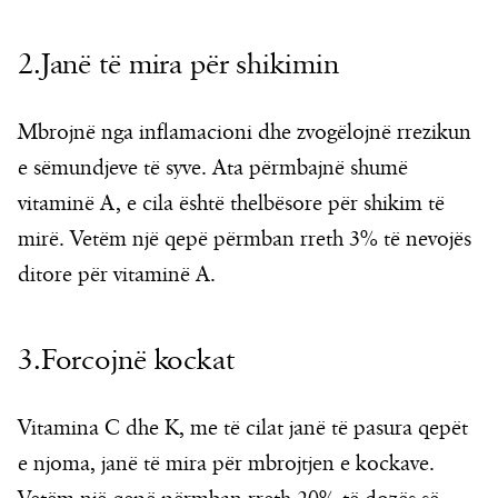
2.Janë të mira për shikimin
Mbrojnë nga inflamacioni dhe zvogëlojnë rrezikun
e sëmundjeve të syve. Ata përmbajnë shumë
vitaminë A, e cila është thelbësore për shikim të
mirë. Vetëm një qepë përmban rreth 3% të nevojës
ditore për vitaminë A.
3.Forcojnë kockat
Vitamina C dhe K, me të cilat janë të pasura qepët
e njoma, janë të mira për mbrojtjen e kockave.