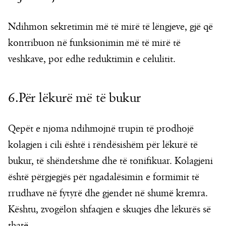
Ndihmon sekretimin më të mirë të lëngjeve, gjë që
kontribuon në funksionimin më të mirë të
veshkave, por edhe reduktimin e celulitit.
6.Për lëkurë më të bukur
Qepët e njoma ndihmojnë trupin të prodhojë
kolagjen i cili është i rëndësishëm për lëkurë të
bukur, të shëndetshme dhe të tonifikuar. Kolagjeni
është përgjegjës për ngadalësimin e formimit të
rrudhave në fytyrë dhe gjendet në shumë kremra.
Kështu, zvogëlon shfaqjen e skuqjes dhe lëkurës së
thatë.