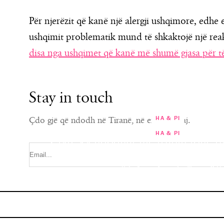
Për njerëzit që kanë një alergji ushqimore, edhe 
ushqimit problematik mund të shkaktojë një reak
disa nga ushqimet që kanë më shumë gjasa për të 
Stay in touch
HA & PI
Çdo gjë që ndodh në Tiranë, në emailin tuaj.
HA & PI
Çfarë ka ndodhur me trupin tonë p
që kemi konsumuar gjatë festave?!
Çokollata e zezë një prej zgjidh
parandalimin e diabetit 
“Është fryrje dhe…”
MARISA KARABECI
MARISA KARABECI