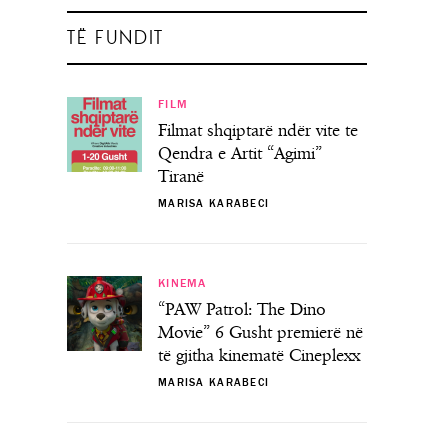
TË FUNDIT
FILM
Filmat shqiptarë ndër vite te
Qendra e Artit “Agimi”
Tiranë
MARISA KARABECI
KINEMA
“PAW Patrol: The Dino
Movie” 6 Gusht premierë në
të gjitha kinematë Cineplexx
MARISA KARABECI