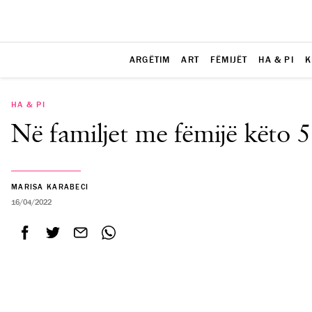
ARGËTIM
ART
FËMIJËT
HA & PI
K
HA & PI
Në familjet me fëmijë këto 
MARISA KARABECI
16/04/2022