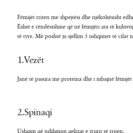
Fëmijët rriten me shpejtësi dhe njëkohësisht edh
Është e rëndësishme që në fëmijëri ata të kultivo
të tyre. Më poshtë ju sjellim 5 ushqimet të cilat 
1.Vezët
Janë të pasura me proteina dhe i mbajnë fëmijët 
2.Spinaqi
Ushqim që ndihmon qelizat e trurit të rriten.