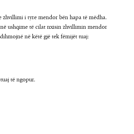
e zhvillimi i tyre mendor bën hapa të mëdha.
jnë ushqime të cilat nxisin zhvillimin mendor
ndihmojnë në këtë gjë tek fëmijët tuaj:
tuaj të ngopur.