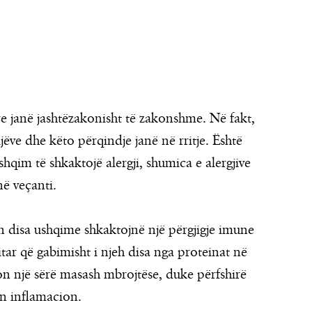
re janë jashtëzakonisht të zakonshme. Në fakt,
jëve dhe këto përqindje janë në rritje. Është
hqim të shkaktojë alergji, shumica e alergjive
ë veçanti.
ën disa ushqime shkaktojnë një përgjigje imune
tar që gabimisht i njeh disa nga proteinat në
on një sërë masash mbrojtëse, duke përfshirë
on inflamacion.