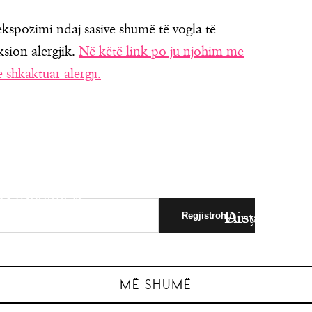
ekspozimi ndaj sasive shumë të vogla të
sion alergjik.
Në këtë link po ju njohim me
shkaktuar alergji.
as ushqimeve
 Tea Brame:
jeve për
Dieta e jetëg
Arsyet e fort
dhe…
d
MË SHUMË