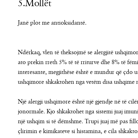
5.Mollët
Janë plot me antioksidantë.
Ndërkaq, vlen të theksojmë se alergjitë ushqimo
ato prekin rreth 5% të të rriturve dhe 8% të fëmi
interesante, megjithëse është e mundur që çdo us
ushqimore shkaktohen nga vetëm disa ushqime n
Një alergji ushqimore është një gjendje në të cil
jonormale. Kjo shkaktohet nga sistemi juaj imuni
një ushqim si të dëmshme. Trupi juaj më pas fill
çlirimin e kimikateve si histamina, e cila shkakt