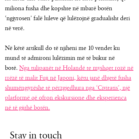
miliona fusha dhe kopshte në mbarë botën
‘ngjyrosen’ falë luleve që lulëzojnë gradualisht deri
në verë.
Në këtë artikull do të njiheni me 10 vendet ku
mund të admironi lulëzimin më të bukur në
botë.
Nga tulipanët në Holandë te myshqet rozë në
rrëzë të malit Fuji në Japoni, këtu janë dhjetë fusha
shumëngjyrëshe të përzgjedhura nga ‘Civitatis’, një
platformë që ofron ekskursione dhe eksperienca
në të gjithë botën.
Stay in touch