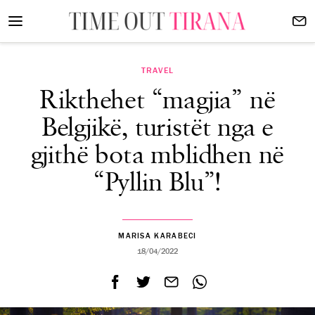
TRAVEL
Rikthehet “magjia” në
Belgjikë, turistët nga e
gjithë bota mblidhen në
“Pyllin Blu”!
MARISA KARABECI
18/04/2022