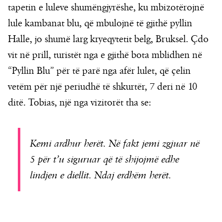
tapetin e luleve shumëngjyrëshe, ku mbizotërojnë
lule kambanat blu, që mbulojnë të gjithë pyllin
Halle, jo shumë larg kryeqytetit belg, Bruksel. Çdo
vit në prill, turistët nga e gjithë bota mblidhen në
“Pyllin Blu” për të parë nga afër lulet, që çelin
vetëm për një periudhë të shkurtër, 7 deri në 10
ditë. Tobias, një nga vizitorët tha se:
Kemi ardhur herët. Në fakt jemi zgjuar në
5 për t’u siguruar që të shijojmë edhe
lindjen e diellit. Ndaj erdhëm herët.