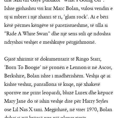
dhe Marvin Gaye publikoi “What’s Going On”.
Ishte gjithashtu viti kur Marc Bolan, vulosi vendin e
tij si mbret i një zhanri të ri, ‘glam rock’. Ai e bëri
këtë përmes këngëve të parezistueshme, të tilla si
“Ride A White Swan” dhe një sens stili që ndoshta
ndryshoi veshjet e meshkujve përgjithmonë.
Gjatë xhirimit të dokumentarit të Ringo Starr,
‘Born To Boogie’ në pronën e Lennon-it në Ascot,
Berkshire, Bolan ishte i madhërishëm. Veshja që ai
kishte veshur, pantallona të kuqe, një xhaketë
sportive me print leopardi, bluzë Lurex dhe këpucë
Mary Jane do të ishin veshje dite për Harry Styles
ose Lil Nas X tani. Megjithatë, në vitet 1970, Bolan