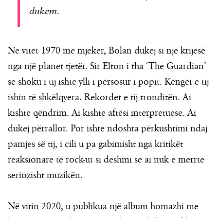
dukem.
Në vitet 1970 me mjekër, Bolan dukej si një krijesë
nga një planet tjetër. Sir Elton i tha ‘The Guardian’
se shoku i tij ishte ylli i përsosur i popit. Këngët e tij
ishin të shkëlqyera. Rekordet e tij tronditën. Ai
kishte qëndrim. Ai kishte aftësi interpretuese. Ai
dukej përrallor. Por ishte ndoshta përkushtimi ndaj
pamjes së tij, i cili u pa gabimisht nga kritikët
reaksionarë të rock-ut si dëshmi se ai nuk e merrte
seriozisht muzikën.
Në vitin 2020, u publikua një album homazhi me