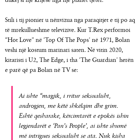
dukej si një krijesë nga një planet tjetër.
Stili i tij pionier u nënvizua nga paraqitjet e tij po aq
të mrekullueshme televizive. Kur T.Rex performoi
“Hot Love” në ‘Top Of The Pops’ në 1971, Bolan
veshi një kostum marinari saten. Në vitin 2020,
kitaristi i U2, The Edge, i tha ‘The Guardian’ herën
e parë që pa Bolan në TV se:
Ai ishte “magjik, i rritur seksualisht,
androgjen, me këtë shkëlqim dhe grim.
Është qesharake, kërcimtarët e epokës ishin
legjendarët e ‘Pan’s People’, ai ishte shumë
më intrigues seksualisht se ata. Nuk kisha