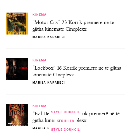
KINEMA
“Motor City” 23 Korrik premierë në të
gjitha kinematë Cineplexx
MARISA KARABECI
KINEMA
“Lockbox” 16 Korrik premierë në të gjitha
kinematë Cineplexx
MARISA KARABECI
KINEMA
STYLE COUNCIL
“Evil Dead Burn” 9 Korrik premierë në të
gjitha kinematë Cineplexx
KËSHILLA
KËSHILLA
Të gjesh fustanin e duhur të nusërisë nuk
MARISA KARABECI
STYLE COUNCIL