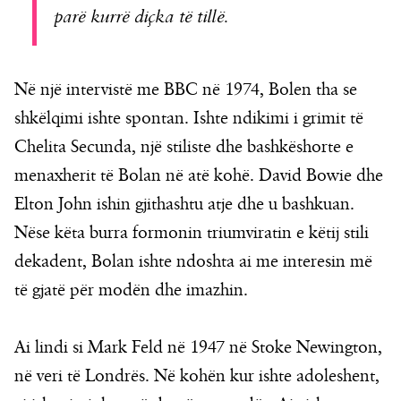
parë kurrë diçka të tillë.
Në një intervistë me BBC në 1974, Bolen tha se
shkëlqimi ishte spontan. Ishte ndikimi i grimit të
Chelita Secunda, një stiliste dhe bashkëshorte e
menaxherit të Bolan në atë kohë. David Bowie dhe
Elton John ishin gjithashtu atje dhe u bashkuan.
Nëse këta burra formonin triumviratin e këtij stili
dekadent, Bolan ishte ndoshta ai me interesin më
të gjatë për modën dhe imazhin.
Ai lindi si Mark Feld në 1947 në Stoke Newington,
në veri të Londrës. Në kohën kur ishte adoleshent,