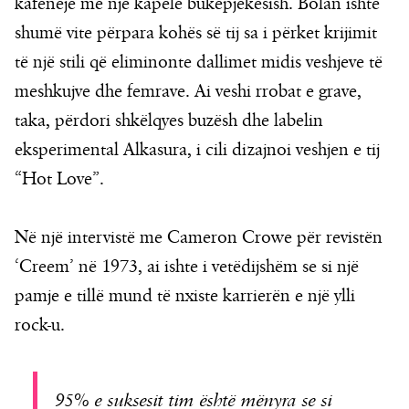
kafeneje me një kapelë bukëpjekësish. Bolan ishte
shumë vite përpara kohës së tij sa i përket krijimit
të një stili që eliminonte dallimet midis veshjeve të
meshkujve dhe femrave. Ai veshi rrobat e grave,
taka, përdori shkëlqyes buzësh dhe labelin
eksperimental Alkasura, i cili dizajnoi veshjen e tij
“Hot Love”.
Në një intervistë me Cameron Crowe për revistën
‘Creem’ në 1973, ai ishte i vetëdijshëm se si një
pamje e tillë mund të nxiste karrierën e një ylli
rock-u.
95% e suksesit tim është mënyra se si