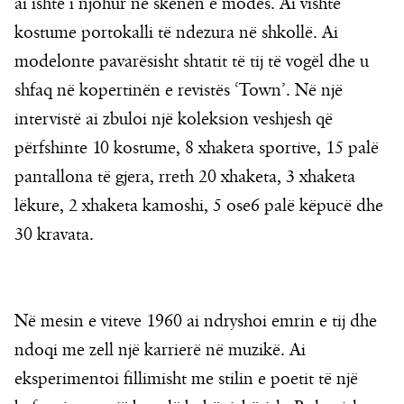
ai ishte i njohur në skenën e modës. Ai vishte
kostume portokalli të ndezura në shkollë. Ai
modelonte pavarësisht shtatit të tij të vogël dhe u
shfaq në kopertinën e revistës ‘Town’. Në një
intervistë ai zbuloi një koleksion veshjesh që
përfshinte 10 kostume, 8 xhaketa sportive, 15 palë
pantallona të gjera, rreth 20 xhaketa, 3 xhaketa
lëkure, 2 xhaketa kamoshi, 5 ose6 palë këpucë dhe
30 kravata.
Në mesin e viteve 1960 ai ndryshoi emrin e tij dhe
ndoqi me zell një karrierë në muzikë. Ai
eksperimentoi fillimisht me stilin e poetit të një