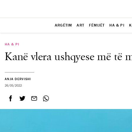
ARGËTIM
ART
FËMIJËT
HA & PI
K
HA & PI
Kanë vlera ushqyese më të m
ANJA DERVISHI
26/05/2022