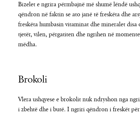
Bizelet e ngrira përmbajnë më shumë lëndë ushqye
qëndron në faktin se ato janë të freskëta dhe ars
freskëta humbasin vitaminat dhe mineralet disa or
tjetër, vilen, përgatiten dhe ngrihen në momentet
mëdha.
Brokoli
Vlera ushqyese e brokolit nuk ndryshon nga ngrirj
i zbehtë dhe i butë. I ngriri qëndron i freskët për