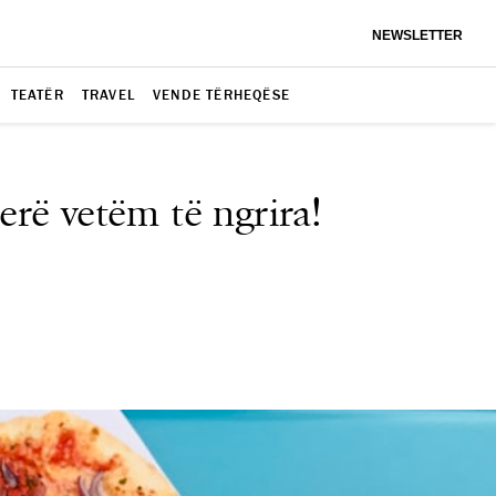
NEWSLETTER
TEATËR
TRAVEL
VENDE TËRHEQËSE
rë vetëm të ngrira!