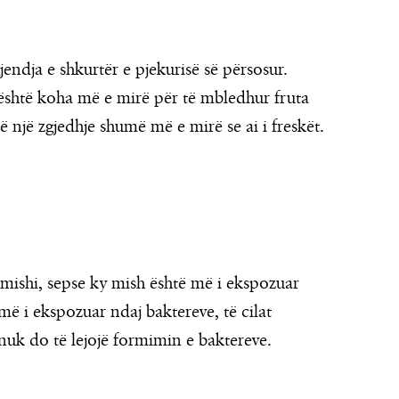
ndja e shkurtër e pjekurisë së përsosur.
është koha më e mirë për të mbledhur fruta
të një zgjedhje shumë më e mirë se ai i freskët.
rë mishi, sepse ky mish është më i ekspozuar
më i ekspozuar ndaj baktereve, të cilat
nuk do të lejojë formimin e baktereve.