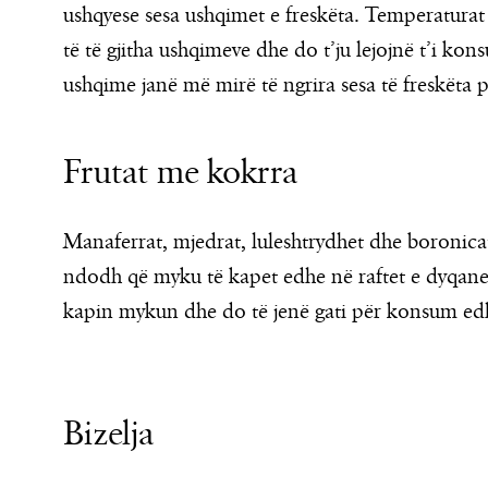
ushqyese sesa ushqimet e freskëta. Temperaturat 
të të gjitha ushqimeve dhe do t’ju lejojnë t’i ko
ushqime janë më mirë të ngrira sesa të freskëta p
Frutat me kokrra
Manaferrat, mjedrat, luleshtrydhet dhe boronicat
ndodh që myku të kapet edhe në raftet e dyqaneve
kapin mykun dhe do të jenë gati për konsum edhe 
Bizelja