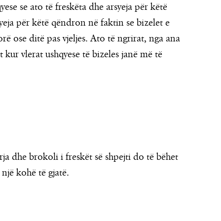
se se ato të freskëta dhe arsyeja për këtë
yeja për këtë qëndron në faktin se bizelet e
ë ose ditë pas vjeljes. Ato të ngrirat, nga ana
 kur vlerat ushqyese të bizeles janë më të
a dhe brokoli i freskët së shpejti do të bëhet
 një kohë të gjatë.