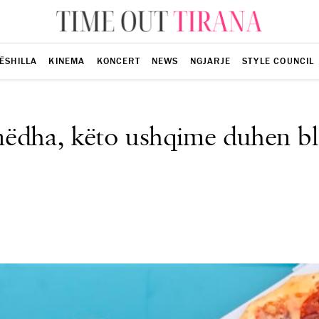
ËSHILLA
KINEMA
KONCERT
NEWS
NGJARJE
STYLE COUNCIL
ëdha, këto ushqime duhen ble