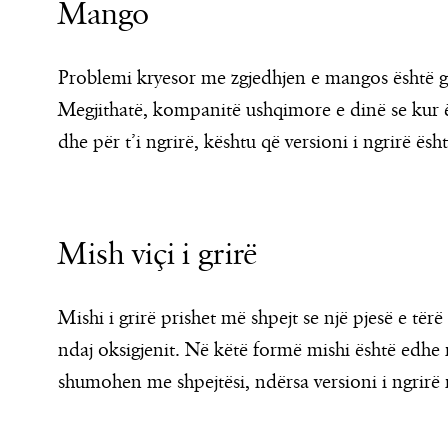
Mango
Problemi kryesor me zgjedhjen e mangos është gje
Megjithatë, kompanitë ushqimore e dinë se kur 
dhe për t’i ngrirë, kështu që versioni i ngrirë ësh
Mish viçi i grirë
Mishi i grirë prishet më shpejt se një pjesë e të
ndaj oksigjenit. Në këtë formë mishi është edhe 
shumohen me shpejtësi, ndërsa versioni i ngrirë 