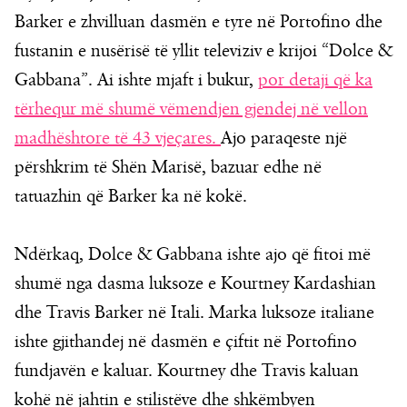
Barker e zhvilluan dasmën e tyre në Portofino dhe
fustanin e nusërisë të yllit televiziv e krijoi “Dolce &
Gabbana”. Ai ishte mjaft i bukur,
por detaji që ka
tërhequr më shumë vëmendjen gjendej në vellon
madhështore të 43 vjeçares.
Ajo paraqeste një
përshkrim të Shën Marisë, bazuar edhe në
tatuazhin që Barker ka në kokë.
Ndërkaq, Dolce & Gabbana ishte ajo që fitoi më
shumë nga dasma luksoze e Kourtney Kardashian
dhe Travis Barker në Itali. Marka luksoze italiane
ishte gjithandej në dasmën e çiftit në Portofino
fundjavën e kaluar. Kourtney dhe Travis kaluan
kohë në jahtin e stilistëve dhe shkëmbyen