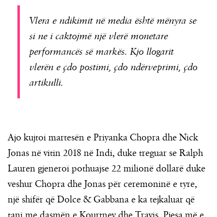
Vlera e ndikimit në media është mënyra se
si ne i caktojmë një vlerë monetare
performancës së markës. Kjo llogarit
vlerën e çdo postimi, çdo ndërveprimi, çdo
artikulli.
Ajo kujtoi martesën e Priyanka Chopra dhe Nick
Jonas në vitin 2018 në Indi, duke treguar se Ralph
Lauren gjeneroi pothuajse 22 milionë dollarë duke
veshur Chopra dhe Jonas për ceremoninë e tyre,
një shifër që Dolce & Gabbana e ka tejkaluar që
tani me dasmën e Kourtney dhe Travis. Pjesa më e