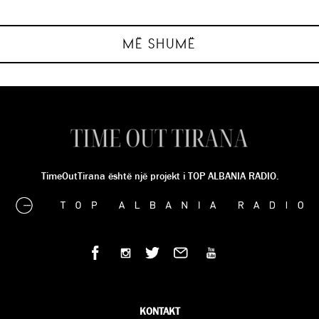
MARISA KARABECI
MARISA KARABECI
MARISA KARABECI
MARISA KARABECI
MË SHUMË
TimeOutTirana është një projekt i TOP ALBANIA RADIO.
KONTAKT