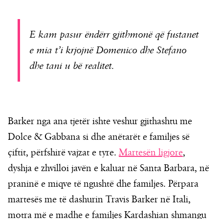
E kam pasur ëndërr gjithmonë që fustanet
e mia t’i krjojnë Domenico dhe Stefano
dhe tani u bë realitet.
Barker nga ana tjetër ishte veshur gjithashtu me
Dolce & Gabbana si dhe anëtarët e familjes së
çiftit, përfshirë vajzat e tyre.
Martesën ligjore
,
dyshja e zhvilloi javën e kaluar në Santa Barbara, në
praninë e miqve të ngushtë dhe familjes. Përpara
martesës me të dashurin Travis Barker në Itali,
motra më e madhe e familjes Kardashian shmangu