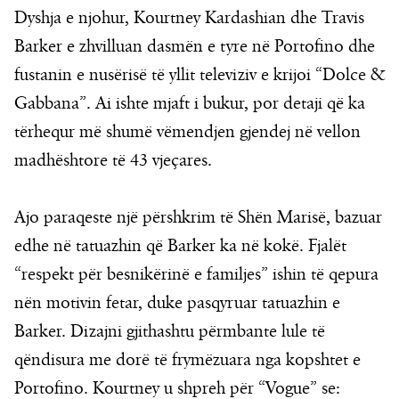
Dyshja e njohur, Kourtney Kardashian dhe Travis
Barker e zhvilluan dasmën e tyre në Portofino dhe
fustanin e nusërisë të yllit televiziv e krijoi “Dolce &
Gabbana”. Ai ishte mjaft i bukur, por detaji që ka
tërhequr më shumë vëmendjen gjendej në vellon
madhështore të 43 vjeçares.
Ajo paraqeste një përshkrim të Shën Marisë, bazuar
edhe në tatuazhin që Barker ka në kokë. Fjalët
“respekt për besnikërinë e familjes” ishin të qepura
nën motivin fetar, duke pasqyruar tatuazhin e
Barker. Dizajni gjithashtu përmbante lule të
qëndisura me dorë të frymëzuara nga kopshtet e
Portofino. Kourtney u shpreh për “Vogue” se: