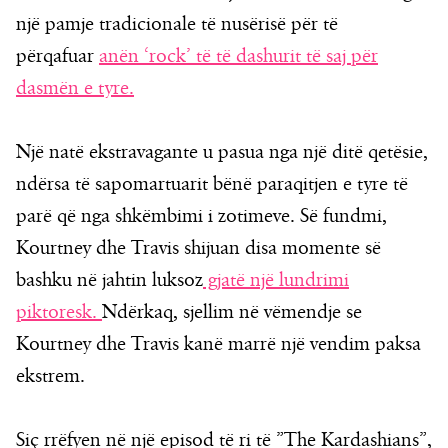
një pamje tradicionale të nusërisë për të
përqafuar
anën ‘rock’ të të dashurit të saj për
dasmën e tyre.
Një natë ekstravagante u pasua nga një ditë qetësie,
ndërsa të sapomartuarit bënë paraqitjen e tyre të
parë që nga shkëmbimi i zotimeve. Së fundmi,
Kourtney dhe Travis shijuan disa momente së
bashku në jahtin luksoz
gjatë një lundrimi
piktoresk.
Ndërkaq, sjellim në vëmendje se
Kourtney dhe Travis kanë marrë një vendim paksa
ekstrem.
Siç rrëfyen në një episod të ri të ”The Kardashians”,