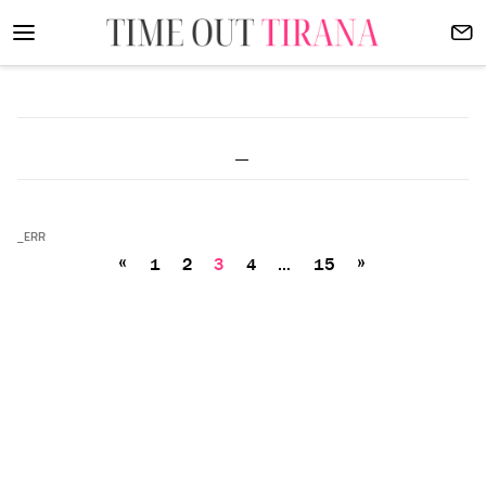
_
_ERR
Posts
«
»
1
2
3
pagination
4
…
15