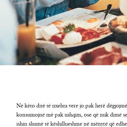
Në këto ditë të nxehta vere jo pak herë dëgjojmë
konsumojnë më pak ushqim, ose që nuk dimë se 
ishin shumë të këshillueshme në mënyrë që edh