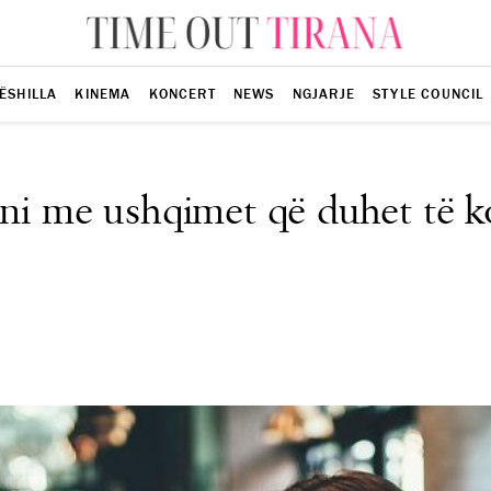
ËSHILLA
KINEMA
KONCERT
NEWS
NGJARJE
STYLE COUNCIL
huni me ushqimet që duhet të 