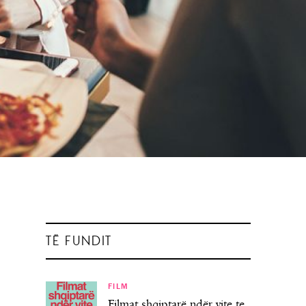
TË FUNDIT
FILM
Filmat shqiptarë ndër vite te