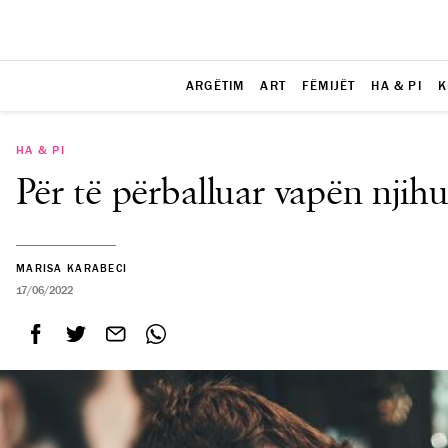
ARGËTIM
ART
FËMIJËT
HA & PI
K
HA & PI
Për të përballuar vapën nji
MARISA KARABECI
17/06/2022