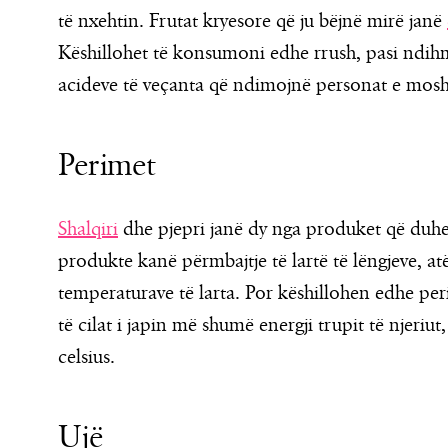
të nxehtin. Frutat kryesore që ju bëjnë mirë janë
Këshillohet të konsumoni edhe rrush, pasi ndihm
acideve të veçanta që ndimojnë personat e mosh
Perimet
Shalqiri
dhe pjepri janë dy nga produket që duh
produkte kanë përmbajtje të lartë të lëngjeve, a
temperaturave të larta. Por këshillohen edhe perim
të cilat i japin më shumë energji trupit të njeriu
celsius.
Ujë