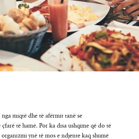
 nga miqtë dhe të afërmit tanë se
çfarë të hamë. Por ka disa ushqime që do të
e organizmi ynë të mos e ndjente kaq shumë