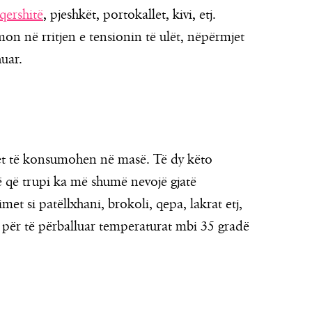
qershitë
, pjeshkët, portokallet, kivi, etj.
on në rritjen e tensionin të ulët, nëpërmjet
uar.
et të konsumohen në masë. Të dy këto
të që trupi ka më shumë nevojë gjatë
et si patëllxhani, brokoli, qepa, lakrat etj,
t, për të përballuar temperaturat mbi 35 gradë