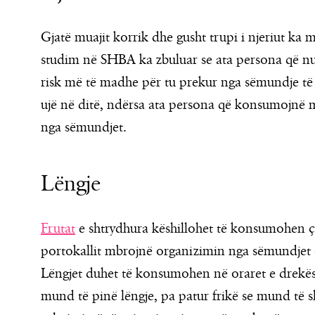
Gjatë muajit korrik dhe gusht trupi i njeriut ka
studim në SHBA ka zbuluar se ata persona që 
risk më të madhe për tu prekur nga sëmundje të 
ujë në ditë, ndërsa ata persona që konsumojnë m
nga sëmundjet.
Lëngje
Frutat
e shtrydhura këshillohet të konsumohen çd
portokallit mbrojnë organizimin nga sëmundjet d
Lëngjet duhet të konsumohen në oraret e drekës
mund të pinë lëngje, pa patur frikë se mund të 