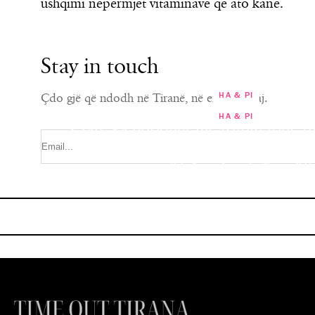
ushqimi nëpërmjet vitaminave që ato kanë.
Stay in touch
HA & PI
Çdo gjë që ndodh në Tiranë, në emailin tuaj.
HA & PI
Çfarë ka ndodhur me trupin tonë p
që kemi konsumuar gjatë festave?!
Çokollata e zezë një prej zgjidh
parandalimin e diabetit 
“Është fryrje dhe…”
MARISA KARABECI
MARISA KARABECI