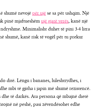
 më shumë nevojë
për ujë
se sa për ushqim. Një
nuk pinë mjaftueshëm
ujë gjatë verës
, kanë një
ndryshme. Minimalisht duhet të pini 3-4 litra
ë shumë, kanë risk të vogël për tu prekur
o ditë. Lëngu i bananes, luleshtrydhes, i
he mbi të gjitha i japin më shumë rezistencë.
 dhe të darkës. Ata persona që mbajnë dietë
shtojnë në peshë, pasi zëvendësohet edhe