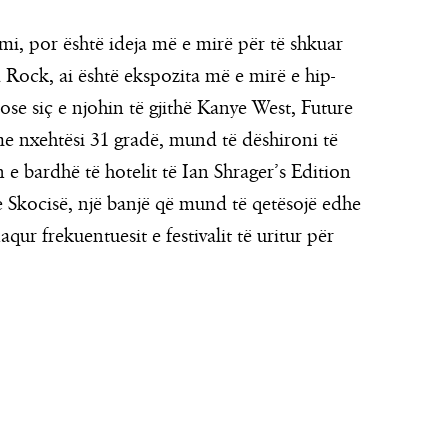
mi, por është ideja më e mirë për të shkuar
 Rock, ai është ekspozita më e mirë e hip-
ose siç e njohin të gjithë Kanye West, Future
e nxehtësi 31 gradë, mund të dëshironi të
 e bardhë të hotelit të Ian Shrager’s Edition
Skocisë, një banjë që mund të qetësojë edhe
qur frekuentuesit e festivalit të uritur për