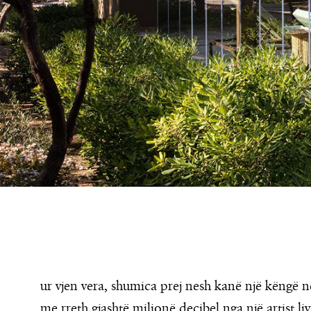
ur vjen vera, shumica prej nesh kanë një këngë 
me rreth gjashtë milionë decibel nga një artist l