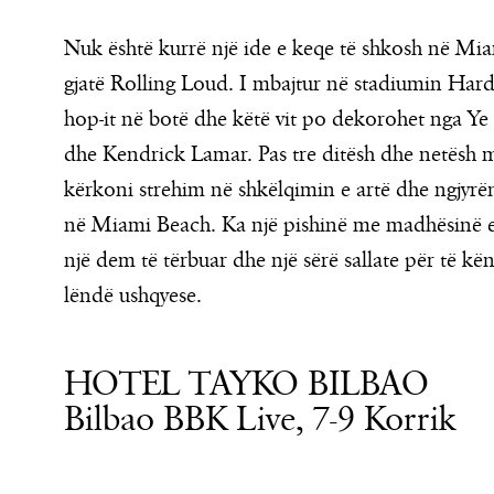
Nuk është kurrë një ide e keqe të shkosh në Mia
gjatë Rolling Loud. I mbajtur në stadiumin Hard
hop-it në botë dhe këtë vit po dekorohet nga Ye 
dhe Kendrick Lamar. Pas tre ditësh dhe netësh m
kërkoni strehim në shkëlqimin e artë dhe ngjyrën
në Miami Beach. Ka një pishinë me madhësinë e 
një dem të tërbuar dhe një sërë sallate për të këna
lëndë ushqyese.
HOTEL TAYKO BILBAO
Bilbao BBK Live, 7-9 Korrik