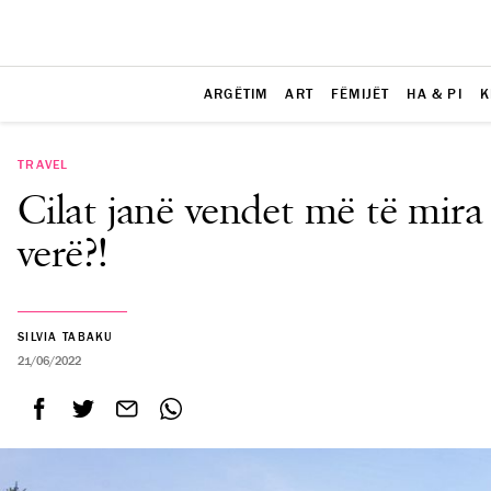
ARGËTIM
ART
FËMIJËT
HA & PI
K
TRAVEL
Cilat janë vendet më të mira
verë?!
SILVIA TABAKU
21/06/2022