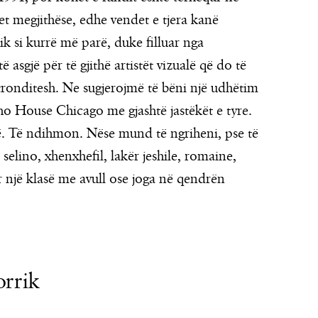
et megjithëse, edhe vendet e tjera kanë
ik si kurrë më parë, duke filluar nga
 asgjë për të gjithë artistët vizualë që do të
ë tronditesh. Ne sugjerojmë të bëni një udhëtim
oho House Chicago me gjashtë jastëkët e tyre.
hë. Të ndihmon. Nëse mund të ngriheni, pse të
selino, xhenxhefil, lakër jeshile, romaine,
 një klasë me avull ose joga në qendrën
orrik