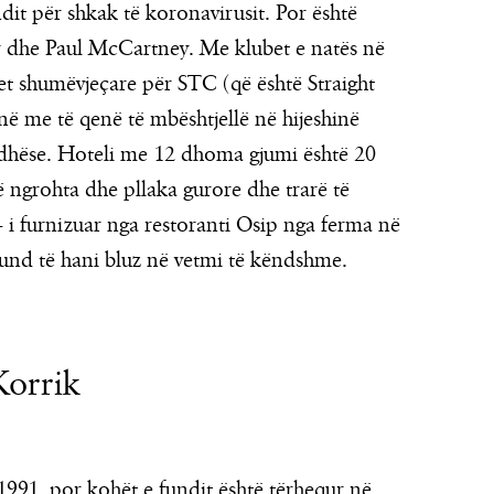
it për shkak të koronavirusit. Por është
ar dhe Paul McCartney. Me klubet e natës në
jet shumëvjeçare për STC (që është Straight
ë me të qenë të mbështjellë në hijeshinë
dhëse. Hoteli me 12 dhoma gjumi është 20
ë ngrohta dhe pllaka gurore dhe trarë të
 i furnizuar nga restoranti Osip nga ferma në
und të hani bluz në vetmi të këndshme.
Korrik
n 1991, por kohët e fundit është tërhequr në