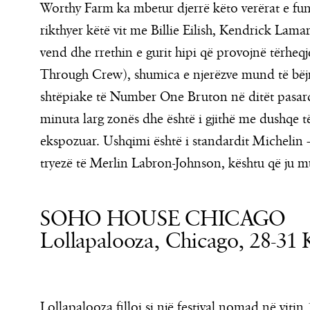
Worthy Farm ka mbetur djerrë këto verërat e fund
rikthyer këtë vit me Billie Eilish, Kendrick Lam
vend dhe rrethin e gurit hipi që provojnë tërheq
Through Crew), shumica e njerëzve mund të bëjn
shtëpiake të Number One Bruton në ditët pasar
minuta larg zonës dhe është i gjithë me dushqe t
ekspozuar. Ushqimi është i standardit Michelin –
tryezë të Merlin Labron-Johnson, kështu që ju m
SOHO HOUSE CHICAGO
Lollapalooza, Chicago, 28-31 
Lollapalooza filloi si një festival nomad në viti