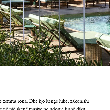
në zemrat tona. Dhe kjo këngë luhet zakonisht
ive në një skenë masive në ndonjë fushë diku.