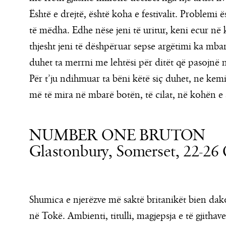
Është e drejtë, është koha e festivalit. Problemi 
të mëdha. Edhe nëse jeni të uritur, keni ecur në
thjesht jeni të dëshpëruar sepse argëtimi ka mbar
duhet ta merrni me lehtësi për ditët që pasojnë
Për t’ju ndihmuar ta bëni këtë siç duhet, ne kemi
më të mira në mbarë botën, të cilat, në kohën e
NUMBER ONE BRUTON
Glastonbury, Somerset, 22-26
Shumica e njerëzve më saktë britanikët bien dak
në Tokë. Ambienti, titulli, magjepsja e të gjithave