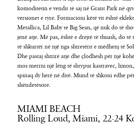
komoditetin e vendit të saj në Grant Park në qyt
versionet e tyre. Formacioni këtë vit është eklekt
Metallica, Lil Baby te Big Sean, që nuk do të thotë
jenë atje. Më pas, është e drejtë të thuash, do t
të shkurtër në një nga shtretërit e mëdhenj të S
Dhe pastaj shtrirë atje dhe çlodhesh për një ko
mos merrni një lëng të shtypur kastravec, limon, 
spinaq dy herë në ditë. Mund të shkoni edhe për
shëndetësore.
MIAMI BEACH
Rolling Loud, Miami, 22-24 K