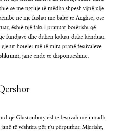
është se me ngritje të mëdha shpesh vijnë ulje
 këmbë në një fushat me baltë të Anglisë, ose
uar, është një fakt i pranuar botërisht që
 një fundjavë dhe duhen kaluar duke kënduar.
 gjetur hotelet më të mira pranë festivaleve
 shkrimit, janë ende të disponueshme.
 Qershor
ord që Glastonbury është festivali më i madh
 janë të vështira për t’u përputhur. Mjerisht,