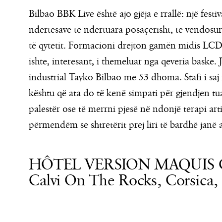
Bilbao BBK Live është ajo gjëja e rrallë: një fest
ndërtesave të ndërtuara posaçërisht, të vendosu
të qytetit. Formacioni drejton gamën midis LC
ishte, interesant, i themeluar nga qeveria baske.
industrial Tayko Bilbao me 53 dhoma. Stafi i saj m
kështu që ata do të kenë simpati për gjendjen tu
palestër ose të merrni pjesë në ndonjë terapi a
përmendëm se shtretërit prej liri të bardhë janë 
HÔTEL VERSION MAQUIS 
Calvi On The Rocks, Corsica, 