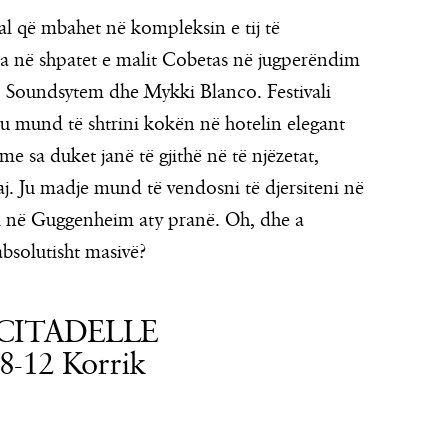
ival që mbahet në kompleksin e tij të
ra në shpatet e malit Cobetas në jugperëndim
D Soundsytem dhe Mykki Blanco. Festivali
 Ju mund të shtrini kokën në hotelin elegant
e sa duket janë të gjithë në të njëzetat,
aj. Ju madje mund të vendosni të djersiteni në
rti në Guggenheim aty pranë. Oh, dhe a
absolutisht masivë?
CITADELLE
8-12 Korrik