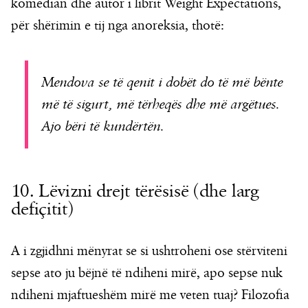
komedian dhe autor i librit Weight Expectations,
për shërimin e tij nga anoreksia, thotë:
Mendova se të qenit i dobët do të më bënte
më të sigurt, më tërheqës dhe më argëtues.
Ajo bëri të kundërtën.
10. Lëvizni drejt tërësisë (dhe larg
defiçitit)
A i zgjidhni mënyrat se si ushtroheni ose stërviteni
sepse ato ju bëjnë të ndiheni mirë, apo sepse nuk
ndiheni mjaftueshëm mirë me veten tuaj? Filozofia