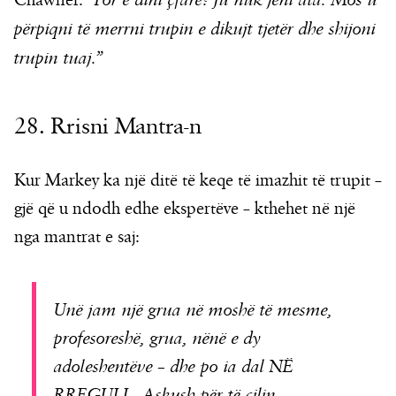
Chawner.
përpiqni të merrni trupin e dikujt tjetër dhe shijoni
trupin tuaj.”
28. Rrisni Mantra-n
Kur Markey ka një ditë të keqe të imazhit të trupit –
gjë që u ndodh edhe ekspertëve – kthehet në një
nga mantrat e saj:
Unë jam një grua në moshë të mesme,
profesoreshë, grua, nënë e dy
adoleshentëve – dhe po ia dal NË
RREGULL. Askush për të cilin