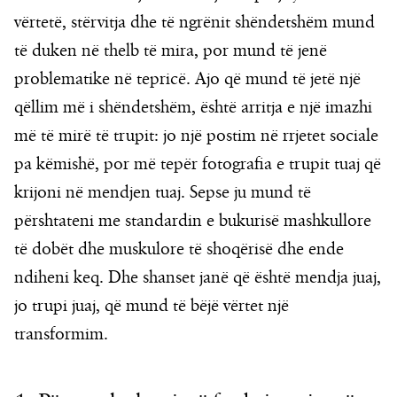
vërtetë, stërvitja dhe të ngrënit shëndetshëm mund
të duken në thelb të mira, por mund të jenë
problematike në tepricë. Ajo që mund të jetë një
qëllim më i shëndetshëm, është arritja e një imazhi
më të mirë të trupit: jo një postim në rrjetet sociale
pa këmishë, por më tepër fotografia e trupit tuaj që
krijoni në mendjen tuaj. Sepse ju mund të
përshtateni me standardin e bukurisë mashkullore
të dobët dhe muskulore të shoqërisë dhe ende
ndiheni keq. Dhe shanset janë që është mendja juaj,
jo trupi juaj, që mund të bëjë vërtet një
transformim.