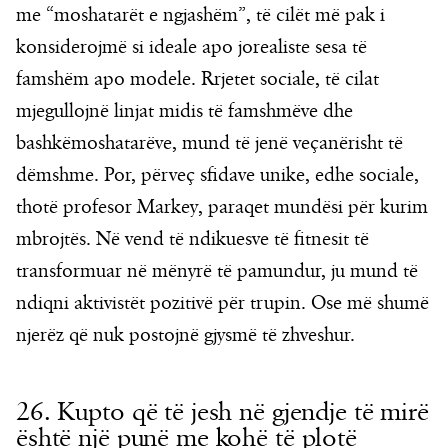
me “moshatarët e ngjashëm”, të cilët më pak i
konsiderojmë si ideale apo jorealiste sesa të
famshëm apo modele. Rrjetet sociale, të cilat
mjegullojnë linjat midis të famshmëve dhe
bashkëmoshatarëve, mund të jenë veçanërisht të
dëmshme. Por, përveç sfidave unike, edhe sociale,
thotë profesor Markey, paraqet mundësi për kurim
mbrojtës. Në vend të ndikuesve të fitnesit të
transformuar në mënyrë të pamundur, ju mund të
ndiqni aktivistët pozitivë për trupin. Ose më shumë
njerëz që nuk postojnë gjysmë të zhveshur.
26. Kupto që të jesh në gjendje të mirë
është një punë me kohë të plotë