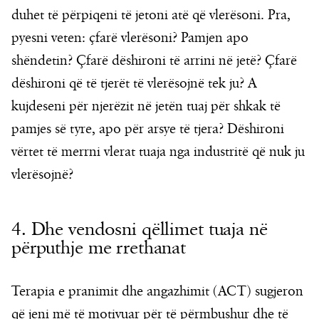
duhet të përpiqeni të jetoni atë që vlerësoni. Pra,
pyesni veten: çfarë vlerësoni? Pamjen apo
shëndetin? Çfarë dëshironi të arrini në jetë? Çfarë
dëshironi që të tjerët të vlerësojnë tek ju? A
kujdeseni për njerëzit në jetën tuaj për shkak të
pamjes së tyre, apo për arsye të tjera? Dëshironi
vërtet të merrni vlerat tuaja nga industritë që nuk ju
vlerësojnë?
4. Dhe vendosni qëllimet tuaja në
përputhje me rrethanat
Terapia e pranimit dhe angazhimit (ACT) sugjeron
që jeni më të motivuar për të përmbushur dhe të