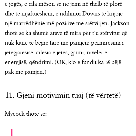
e jogës, e cila mëson se ne jemi në thelb të plotë
dhe të mjaftueshëm, e ndihmoi Downs të krijojë
një marrëdhënie më pozitive me stërvitjen. Jackson
thotë se ka shumë arsye të mira për t’u stërvitur që
nuk kanë të bëjnë fare me pamjen: përmirësimi i
jetëgjatësisë, cilësia e jetës, gjumi, nivelet e
energjisë, qëndrimi. (OK, kjo e fundit ka të bëjë
pak me pamjen.)
11. Gjeni motivimin tuaj (të vërtetë)
Mycock thotë se: