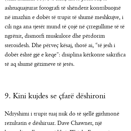
ashtuquajturat fotografi të shëndetit kontribuojnë
në imazhin e dobët të trupit të shumë meshkujve, i
cili nga ana tjetër mund të çojë në çrregullime të të
ngrënit, dismorfi muskulore dhe përdorim
steroidesh. Dhe përveç kësaj, thotë ai, “të jesh i
dobët është gjë e keqe”: disiplina kërkonte sakrifica
të aq shumë gëzimeve të jetës.
9. Kini kujdes se çfarë dëshironi
Ndryshimi i trupit tuaj nuk do të sjellë gjithmonë
rezultatin e dëshiruar. Dave Chawner, një