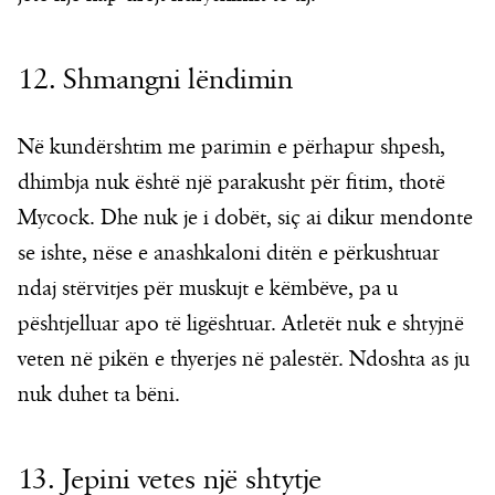
12. Shmangni lëndimin
Në kundërshtim me parimin e përhapur shpesh,
dhimbja nuk është një parakusht për fitim, thotë
Mycock. Dhe nuk je i dobët, siç ai dikur mendonte
se ishte, nëse e anashkaloni ditën e përkushtuar
ndaj stërvitjes për muskujt e këmbëve, pa u
pështjelluar apo të ligështuar. Atletët nuk e shtyjnë
veten në pikën e thyerjes në palestër. Ndoshta as ju
nuk duhet ta bëni.
13. Jepini vetes një shtytje