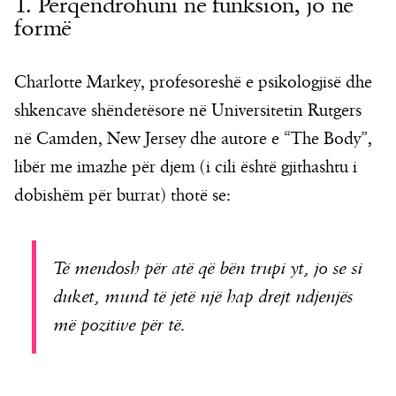
1. Përqendrohuni në funksion, jo në
formë
Charlotte Markey, profesoreshë e psikologjisë dhe
shkencave shëndetësore në Universitetin Rutgers
në Camden, New Jersey dhe autore e “The Body”,
libër me imazhe për djem (i cili është gjithashtu i
dobishëm për burrat) thotë se:
Të mendosh për atë që bën trupi yt, jo se si
duket, mund të jetë një hap drejt ndjenjës
më pozitive për të.