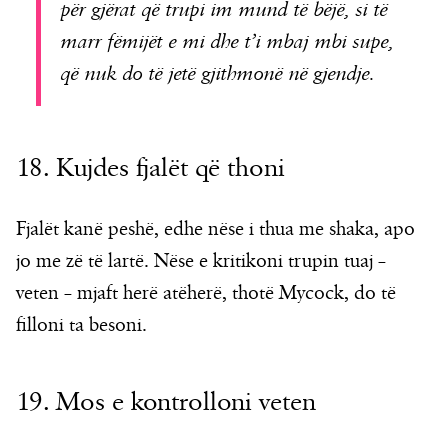
për gjërat që trupi im mund të bëjë, si të
marr fëmijët e mi dhe t’i mbaj mbi supe,
që nuk do të jetë gjithmonë në gjendje.
18. Kujdes fjalët që thoni
Fjalët kanë peshë, edhe nëse i thua me shaka, apo
jo me zë të lartë. Nëse e kritikoni trupin tuaj –
veten – mjaft herë atëherë, thotë Mycock, do të
filloni ta besoni.
19. Mos e kontrolloni veten