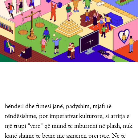
hëndeti dhe fitnesi janë, padyshim, mjaft të
rëndësishme, por imperativat kulturore, si arritja e
një trupi “vere” që mund të mburreni në plazh, nuk
kanë shumë të bëjnë me asnjërën prej tyre. Në të