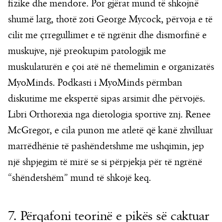
fizike dhe mendore. Por gjërat mund të shkojnë
shumë larg, thotë zoti George Mycock, përvoja e të
cilit me çrregullimet e të ngrënit dhe dismorfinë e
muskujve, një preokupim patologjik me
muskulaturën e çoi atë në themelimin e organizatës
MyoMinds. Podkasti i MyoMinds përmban
diskutime me ekspertë sipas arsimit dhe përvojës.
Libri Orthorexia nga dietologia sportive znj. Renee
McGregor, e cila punon me atletë që kanë zhvilluar
marrëdhënie të pashëndetshme me ushqimin, jep
një shpjegim të mirë se si përpjekja për të ngrënë
“shëndetshëm” mund të shkojë keq.
7. Përqafoni teorinë e pikës së caktuar