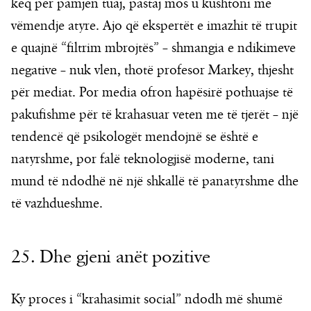
keq për pamjen tuaj, pastaj mos u kushtoni më
vëmendje atyre. Ajo që ekspertët e imazhit të trupit
e quajnë “filtrim mbrojtës” – shmangia e ndikimeve
negative – nuk vlen, thotë profesor Markey, thjesht
për mediat. Por media ofron hapësirë pothuajse të
pakufishme për të krahasuar veten me të tjerët – një
tendencë që psikologët mendojnë se është e
natyrshme, por falë teknologjisë moderne, tani
mund të ndodhë në një shkallë të panatyrshme dhe
të vazhdueshme.
25. Dhe gjeni anët pozitive
Ky proces i “krahasimit social” ndodh më shumë