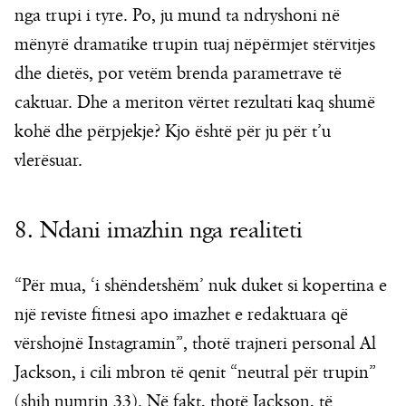
nga trupi i tyre. Po, ju mund ta ndryshoni në
mënyrë dramatike trupin tuaj nëpërmjet stërvitjes
dhe dietës, por vetëm brenda parametrave të
caktuar. Dhe a meriton vërtet rezultati kaq shumë
kohë dhe përpjekje? Kjo është për ju për t’u
vlerësuar.
8. Ndani imazhin nga realiteti
“Për mua, ‘i shëndetshëm’ nuk duket si kopertina e
një reviste fitnesi apo imazhet e redaktuara që
vërshojnë Instagramin”, thotë trajneri personal Al
Jackson, i cili mbron të qenit “neutral për trupin”
(shih numrin 33). Në fakt, thotë Jackson, të