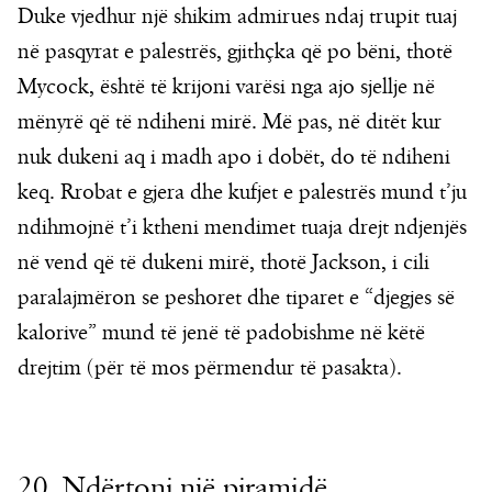
Duke vjedhur një shikim admirues ndaj trupit tuaj
në pasqyrat e palestrës, gjithçka që po bëni, thotë
Mycock, është të krijoni varësi nga ajo sjellje në
mënyrë që të ndiheni mirë. Më pas, në ditët kur
nuk dukeni aq i madh apo i dobët, do të ndiheni
keq. Rrobat e gjera dhe kufjet e palestrës mund t’ju
ndihmojnë t’i ktheni mendimet tuaja drejt ndjenjës
në vend që të dukeni mirë, thotë Jackson, i cili
paralajmëron se peshoret dhe tiparet e “djegjes së
kalorive” mund të jenë të padobishme në këtë
drejtim (për të mos përmendur të pasakta).
20. Ndërtoni një piramidë