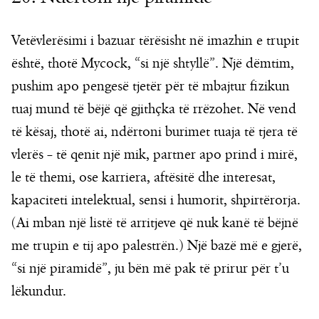
Vetëvlerësimi i bazuar tërësisht në imazhin e trupit
është, thotë Mycock, “si një shtyllë”. Një dëmtim,
pushim apo pengesë tjetër për të mbajtur fizikun
tuaj mund të bëjë që gjithçka të rrëzohet. Në vend
të kësaj, thotë ai, ndërtoni burimet tuaja të tjera të
vlerës – të qenit një mik, partner apo prind i mirë,
le të themi, ose karriera, aftësitë dhe interesat,
kapaciteti intelektual, sensi i humorit, shpirtërorja.
(Ai mban një listë të arritjeve që nuk kanë të bëjnë
me trupin e tij apo palestrën.) Një bazë më e gjerë,
“si një piramidë”, ju bën më pak të prirur për t’u
lëkundur.