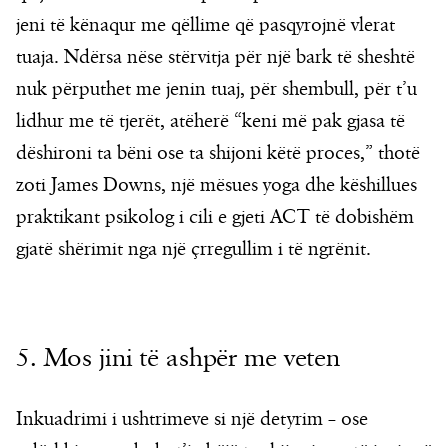
jeni të kënaqur me qëllime që pasqyrojnë vlerat
tuaja. Ndërsa nëse stërvitja për një bark të sheshtë
nuk përputhet me jenin tuaj, për shembull, për t’u
lidhur me të tjerët, atëherë “keni më pak gjasa të
dëshironi ta bëni ose ta shijoni këtë proces,” thotë
zoti James Downs, një mësues yoga dhe këshillues
praktikant psikolog i cili e gjeti ACT të dobishëm
gjatë shërimit nga një çrregullim i të ngrënit.
5. Mos jini të ashpër me veten
Inkuadrimi i ushtrimeve si një detyrim – ose