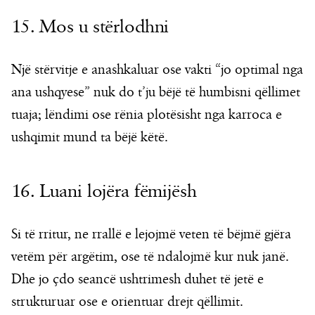
15. Mos u stërlodhni
Një stërvitje e anashkaluar ose vakti “jo optimal nga
ana ushqyese” nuk do t’ju bëjë të humbisni qëllimet
tuaja; lëndimi ose rënia plotësisht nga karroca e
ushqimit mund ta bëjë këtë.
16. Luani lojëra fëmijësh
Si të rritur, ne rrallë e lejojmë veten të bëjmë gjëra
vetëm për argëtim, ose të ndalojmë kur nuk janë.
Dhe jo çdo seancë ushtrimesh duhet të jetë e
strukturuar ose e orientuar drejt qëllimit.