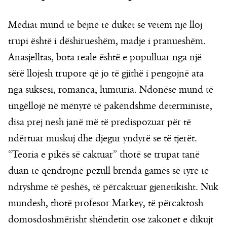
Mediat mund të bëjnë të duket se vetëm një lloj
trupi është i dëshirueshëm, madje i pranueshëm.
Anasjelltas, bota reale është e populluar nga një
sërë llojesh trupore që jo të gjithë i pengojnë ata
nga suksesi, romanca, lumturia. Ndonëse mund të
tingëllojë në mënyrë të pakëndshme deterministe,
disa prej nesh janë më të predispozuar për të
ndërtuar muskuj dhe djegur yndyrë se të tjerët.
“Teoria e pikës së caktuar” thotë se trupat tanë
duan të qëndrojnë pezull brenda gamës së tyre të
ndryshme të peshës, të përcaktuar gjenetikisht. Nuk
mundesh, thotë profesor Markey, të përcaktosh
domosdoshmërisht shëndetin ose zakonet e dikujt