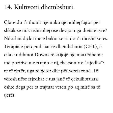
14. Kultivoni dhembshuri
Çfarë do t’i thonit një miku që ndihej fajtor për
shkak se nuk ushtrohej ose devijoi nga dieta e tyre?
Ndoshta diçka më e bukur se sa do t’i thoshit vetes.
Terapia e përqendruar te dhembshuria (CFT), e
cila e ndihmoi Downs të krijojë një marrëdhënie
më pozitive me trupin e tij, thekson tre “rrjedha”:
te të tjerët, nga të tjerët dhe për veten tonë. Të
vëresh nëse rrjedhat e tua janë të çekuilibruara
është dega për ta trajtuar veten po aq mirë sa të
tjerët.