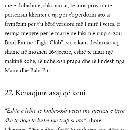
më e dobishme, shkruan ai, të mos provoni të
përsërisni klientët e tij, por t’i përdorni ato si
frymëzim për t’u bërë versioni më i mirë i vetes. E
vetmja mënyrë për të marrë në fakt një trup si zoti
Brad Pitt në “Fight Club”, siç e kam dëshiruar aq
shumë në moshën 16-vjeçare, është të marr një
makinë kohe, të udhëtosh prapa dhe të lindësh nga
Mami dhe Babi Pitt.
27. Kënaqjuni asaj që keni
“Është e lehtë të krahasosh veten me njerëzit e tjerë
dhe të doje të kishe një trup si ata”
, thotë
“Por e dini çfarë? Ju nuk jeni ata. Mos u