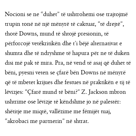
Nocioni se ne “duhet” të ushtrohemi ose trajtojmë
trupin tonë në një mënyrë të caktuar, “të drejtë”,
thotë Downs, mund të shtojë presionin, të
përforcojë vetëkritikën dhe t’i bëjë alternativat e
shumta dhe të ndryshme të hapura për ne të duken
disi më pak të mira. Pra, në vend të asaj që duhet të
bëni, pyesni veten se çfarë bën Downs në mënyrë
që të mbetet krijues dhe festues në praktikën e tij të
lëvizjes: “Çfarë mund të bëni?” Z. Jackson mbron
ushtrime ose lëvizje të këndshme jo në palestër:
shëtitje me miqtë, vallëzime me fëmijët tuaj,
“akrobaci me partnerin” në shtrat.