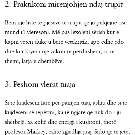
2. Praktikoni mirënjohjen ndaj trupit
Bëni një listë të pjesëve të trupit që ju pëlqejnë ose
mund t’i vlerësoni. Më pas lexojeni sërish kur e
kapni veten duke u bërë vetëkritik, apo edhe çdo
ditë kur kryeni një zakon të përditshëm, si, të
themi, larja e dhëmbëve.
3. Peshoni vlerat tuaja
Si të kujdeseni fare për pamjen tuaj, ashtu dhe si të
kujdeseni së tepërmi, ka të ngjarë që nuk do t’ju
shërbejë. Sa kohë dhe energji i kushtoni, thotë
profesor Markey, është zgjedhja juaj. Sido që të jetë,