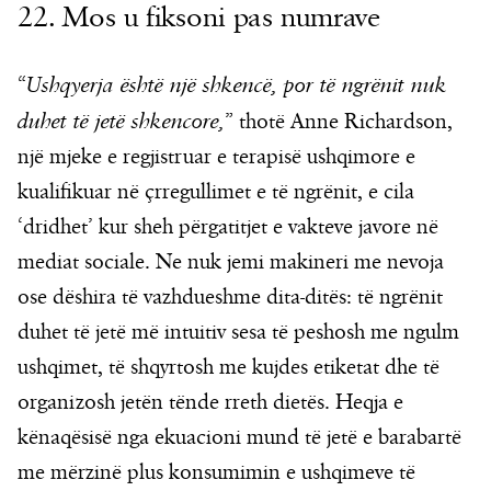
22. Mos u fiksoni pas numrave
“
Ushqyerja është një shkencë, por të ngrënit nuk
duhet të jetë shkencore,
” thotë Anne Richardson,
një mjeke e regjistruar e terapisë ushqimore e
kualifikuar në çrregullimet e të ngrënit, e cila
‘dridhet’ kur sheh përgatitjet e vakteve javore në
mediat sociale. Ne nuk jemi makineri me nevoja
ose dëshira të vazhdueshme dita-ditës: të ngrënit
duhet të jetë më intuitiv sesa të peshosh me ngulm
ushqimet, të shqyrtosh me kujdes etiketat dhe të
organizosh jetën tënde rreth dietës. Heqja e
kënaqësisë nga ekuacioni mund të jetë e barabartë
me mërzinë plus konsumimin e ushqimeve të