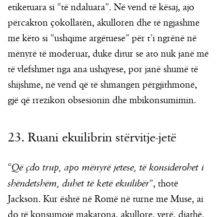
etiketuara si “të ndaluara”. Në vend të kësaj, ajo
përcakton çokollatën, akulloren dhe të ngjashme
me këto si “ushqime argëtuese” për t’i ngrënë në
mënyrë të moderuar, duke ditur se ato nuk janë më
të vlefshmet nga ana ushqyese, por janë shumë të
shijshme, në vend që të shmangen përgjithmonë,
gjë që rrezikon obsesionin dhe mbikonsumimin.
23. Ruani ekuilibrin stërvitje-jetë
“
Që çdo trup, apo mënyrë jetese, të konsiderohet i
shëndetshëm, duhet të ketë ekuilibër
”, thotë
Jackson. Kur është në Romë në turne me Muse, ai
do të konsumojë makarona, akullore, verë, djathë.