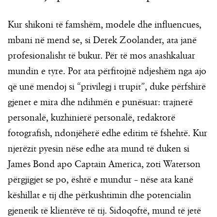
Kur shikoni të famshëm, modele dhe influencues,
mbani në mend se, si Derek Zoolander, ata janë
profesionalisht të bukur. Për të mos anashkaluar
mundin e tyre. Por ata përfitojnë ndjeshëm nga ajo
që unë mendoj si “privilegj i trupit”, duke përfshirë
gjenet e mira dhe ndihmën e punësuar: trajnerë
personalë, kuzhinierë personalë, redaktorë
fotografish, ndonjëherë edhe editim të fshehtë. Kur
njerëzit pyesin nëse edhe ata mund të duken si
James Bond apo Captain America, zoti Waterson
përgjigjet se po, është e mundur – nëse ata kanë
këshillat e tij dhe përkushtimin dhe potencialin
gjenetik të klientëve të tij. Sidoqoftë, mund të jetë