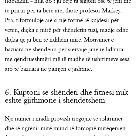
ndëshkim – nuk do t’ju bëjë ta shijoni ose të jeni më
të prirur për ta bërë atë, thotë profesor Markey.
Pra, riformuloje atë si një formë të kujdesit për
veten, diçka e mirë për shëndetin tuaj, madje edhe
diçka që ju bën të ndiheni mirë. Motivimet e
bazuara në shëndetin për stërvitje janë të lidhura
me qëndrueshmëri më të madhe të ushtrimeve sesa
ato të bazuara në pamjen e jashtme.
6. Kuptoni se shëndeti dhe fitnesi nuk
është gjithmonë i shëndetshëm
Një numër i madh provash tregojnë se ushtrimet
dhe të ngrënit mirë mund të forcojnë mirëqenien