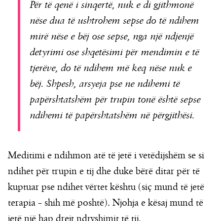
Për të qenë i sinqertë, nuk e di gjithmonë
nëse dua të ushtrohem sepse do të ndihem
mirë nëse e bëj ose sepse, nga një ndjenjë
detyrimi ose shqetësimi për mendimin e të
tjerëve, do të ndihem më keq nëse nuk e
bëj. Shpesh, arsyeja pse ne ndihemi të
papërshtatshëm për trupin tonë është sepse
ndihemi të papërshtatshëm në përgjithësi.
Meditimi e ndihmon atë të jetë i vetëdijshëm se si
ndihet për trupin e tij dhe duke bërë ditar për të
kuptuar pse ndihet vërtet kështu (siç mund të jetë
terapia – shih më poshtë). Njohja e kësaj mund të
jetë një hap drejt ndryshimit të tij.