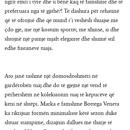
ngrit emri i tyre dhe u bënë kaq të famshme dhe të
preferuara nga të gjithë?! Të dashura për rehatinë
që të ofrojnë dhe që mund t’i veshësh thuajse me
çdo gjë, me një kostum sportiv, me xhinse, si dhe
shtojnë një pamje mjaft elegante dhe shumë stil
edhe fustaneve tuaja.
Ato janë tashmë një domosdoshmëri në
gardërobën tuaj dhe do të gjejnë një vend të
përhershëm në koleksionin tuaj të këpucëve që
keni në shtëpi. Marka e famshme Bottega Veneta
ka rikrijuar formën minimaliste këtë sezon duke
shtuar stampime, dizajnin dallues me thurje të