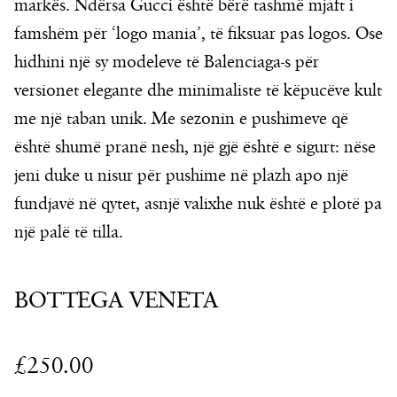
markës. Ndërsa Gucci është bërë tashmë mjaft i
famshëm për ‘logo mania’, të fiksuar pas logos. Ose
hidhini një sy modeleve të Balenciaga-s për
versionet elegante dhe minimaliste të këpucëve kult
me një taban unik. Me sezonin e pushimeve që
është shumë pranë nesh, një gjë është e sigurt: nëse
jeni duke u nisur për pushime në plazh apo një
fundjavë në qytet, asnjë valixhe nuk është e plotë pa
një palë të tilla.
BOTTEGA VENETA
£250.00