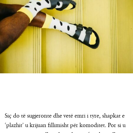
Siç do të sugjeronte dhe vetë emri i tyre, shapkat e
‘plazhit’ u krijuan fillimisht për komoditet. Por si u