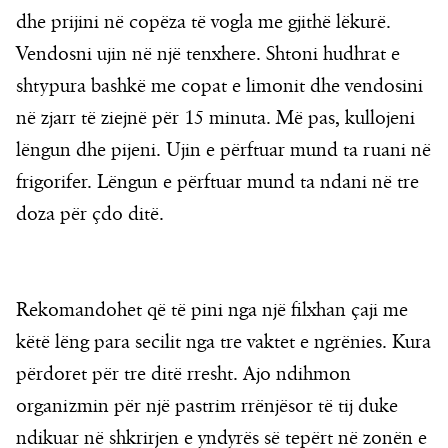
dhe prijini në copëza të vogla me gjithë lëkurë.
Vendosni ujin në një tenxhere. Shtoni hudhrat e
shtypura bashkë me copat e limonit dhe vendosini
në zjarr të ziejnë për 15 minuta. Më pas, kullojeni
lëngun dhe pijeni. Ujin e përftuar mund ta ruani në
frigorifer. Lëngun e përftuar mund ta ndani në tre
doza për çdo ditë.
Rekomandohet që të pini nga një filxhan çaji me
këtë lëng para secilit nga tre vaktet e ngrënies. Kura
përdoret për tre ditë rresht. Ajo ndihmon
organizmin për një pastrim rrënjësor të tij duke
ndikuar në shkrirjen e yndyrës së tepërt në zonën e