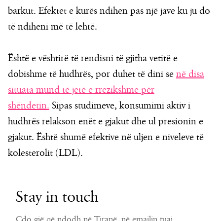
barkut. Efektet e kurës ndihen pas një jave ku ju do
të ndiheni më të lehtë.
Është e vështirë të rendisni të gjitha vetitë e
dobishme të hudhrës, por duhet të dini se
në disa
situata mund të jetë e rrezikshme për
shëndetin.
Sipas studimeve, konsumimi aktiv i
hudhrës relakson enët e gjakut dhe ul presionin e
gjakut. Është shumë efektive në uljen e niveleve të
kolesterolit (LDL).
Stay in touch
Çdo gjë që ndodh në Tiranë, në emailin tuaj.