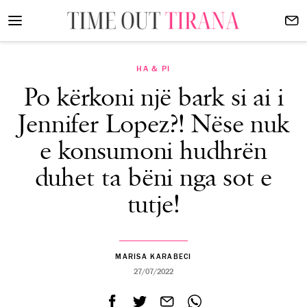
HA & PI
Po kërkoni një bark si ai i
Jennifer Lopez?! Nëse nuk
e konsumoni hudhrën
duhet ta bëni nga sot e
tutje!
MARISA KARABECI
27/07/2022