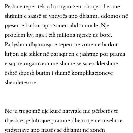
Pesha e tepër tek çdo organizëm shoqërohet me
shtimin e sasisë së yndyrës apo dhjamit, sidomos në
pjesën e barkut apo zonën abdominale. Një
problem ky, nga i cili miliona njerëz në botë.
Padyshim dhjamosja e tepërt në zonën e barkut
krijon një siklet në paraqitjen e jashtme por prania
e saj në organizëm më shumë se sa e sikletshme
është shpesh burim i shumë komplikacioneve
shëndetësore.
Ne ju tregojmë një kurë natyrale me përbërës të
thjeshtë që luftojnë praninë dhe rritjen e nivelit të
yndyrnave apo masës së dhjamit në zonën