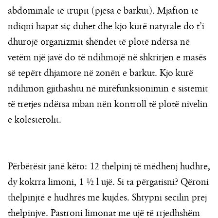
abdominale të trupit (pjesa e barkut). Mjafton të
ndiqni hapat siç duhet dhe kjo kurë natyrale do t’i
dhurojë organizmit shëndet të plotë ndërsa në
vetëm një javë do të ndihmojë në shkrirjen e masës
së tepërt dhjamore në zonën e barkut. Kjo kurë
ndihmon gjithashtu në mirëfunksionimin e sistemit
të tretjes ndërsa mban nën kontroll të plotë nivelin
e kolesterolit.
Përbërësit janë këto: 12 thelpinj të mëdhenj hudhre,
dy kokrra limoni, 1 ½ l ujë. Si ta përgatisni? Qëroni
thelpinjtë e hudhrës me kujdes. Shtypni secilin prej
thelpinjve. Pastroni limonat me ujë të rrjedhshëm