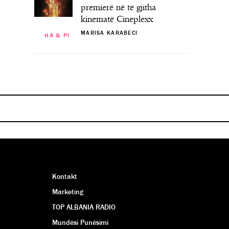
premierë në të gjitha
kinematë Cineplexx
MARISA KARABECI
HA & PI
HA & PI
jatësisë, konsumoni këtë frut të thatë
a përse duhet të hani një lugë mjaltë
he do të na falënderoni!
përpara gjumit…
MARISA KARABECI
MARISA KARABECI
Kontakt
Marketing
TOP ALBANIA RADIO
Mundësi Punësimi