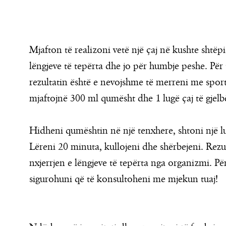
Mjafton të realizoni vetë një çaj në kushte shtë
lëngjeve të tepërta dhe jo për humbje peshe. Për
rezultatin është e nevojshme të merreni me sport 
mjaftojnë 300 ml qumësht dhe 1 lugë çaj të gjelb
Hidheni qumështin në një tenxhere, shtoni një lug
Lëreni 20 minuta, kullojeni dhe shërbejeni. Rezul
nxjerrjen e lëngjeve të tepërta nga organizmi. P
sigurohuni që të konsultoheni me mjekun tuaj!