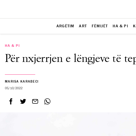
ARGËTIM
ART
FËMIJËT
HA & PI
K
HA & PI
Për nxjerrjen e lëngjeve të te
MARISA KARABECI
05/10/2022