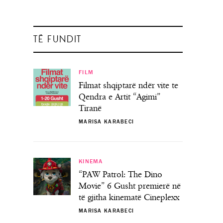
TË FUNDIT
FILM
Filmat shqiptarë ndër vite te
Qendra e Artit “Agimi”
Tiranë
MARISA KARABECI
KINEMA
“PAW Patrol: The Dino
Movie” 6 Gusht premierë në
të gjitha kinematë Cineplexx
MARISA KARABECI