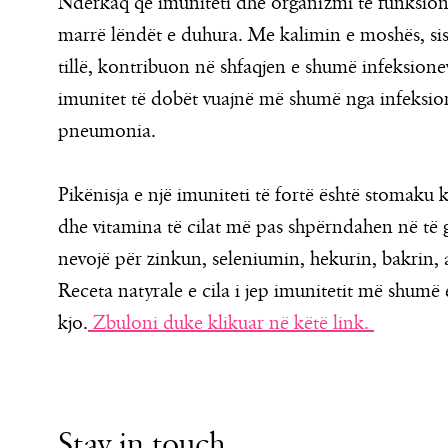
Ndërkaq që imuniteti dhe organizmi të funksionoj
marrë lëndët e duhura. Me kalimin e moshës, sis
tillë, kontribuon në shfaqjen e shumë infeksio
imunitet të dobët vuajnë më shumë nga infeksion
pneumonia.
Pikënisja e një imuniteti të fortë është stomak
dhe vitamina të cilat më pas shpërndahen në të g
nevojë për zinkun, seleniumin, hekurin, bakrin, 
Receta natyrale e cila i jep imunitetit më shumë e
kjo.
Zbuloni duke klikuar në këtë link.
Stay in touch