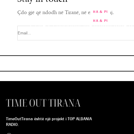
Çdo gjë që ndodh në Tiranë, në emailin tuaj.
HA & PI
HA & PI
Çfarë ka ndodhur me trupin tonë p
që kemi konsumuar gjatë festave?!
Çokollata e zezë një prej zgjidh
parandalimin e diabetit 
“Është fryrje dhe…”
MARISA KARABECI
MARISA KARABECI
TimeOutTirana është një projekt i TOP ALBANIA
RADIO.