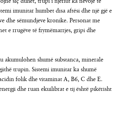
në siç duhet, trupi i njeriut ka nevojë të
temi imunitar humbet disa aftësi dhe një gjë e
neve dhe sëmundjeve kronike. Personat me
et e rrugëve të frymëmarrjes, gripi dhe
u ku akumulohen shumë substanca, minerale
jithë trupin. Sistemi imunitar ka shumë
acidin folik dhe vitaminat A, B6, C dhe E.
nergji dhe ruan ekuilibrat e tij është pikërisht