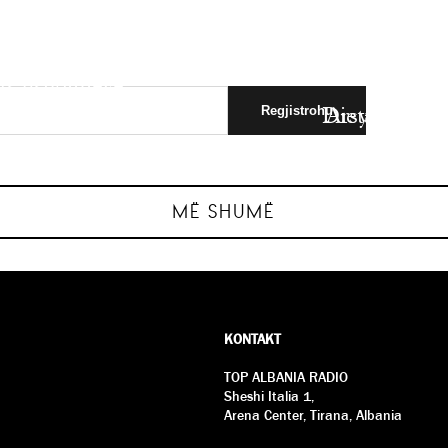
as ushqimeve
 Tea Brame:
jeve për
Dieta e jetëg
Arsyet e fort
dhe…
d
MË SHUMË
KONTAKT
TOP ALBANIA RADIO
Sheshi Italia 1,
Arena Center, Tirana, Albania