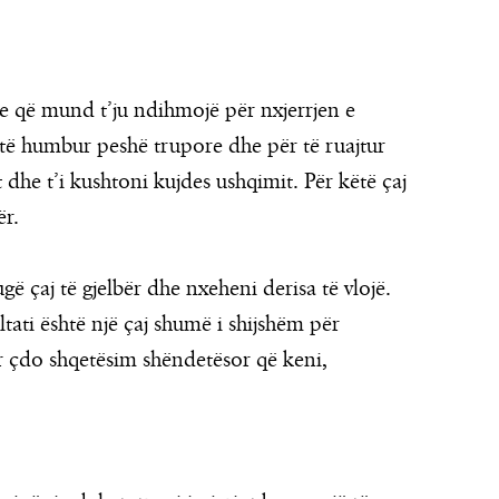
pie që mund t’ju ndihmojë për nxjerrjen e
 të humbur peshë trupore dhe për të ruajtur
dhe t’i kushtoni kujdes ushqimit. Për këtë çaj
ër.
ë çaj të gjelbër dhe nxeheni derisa të vlojë.
tati është një çaj shumë i shijshëm për
ër çdo shqetësim shëndetësor që keni,