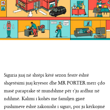
Siguria juaj në shtëpi këtë sezon festiv është
shqetësimi juaj kryesor dhe MR PORTER merr çdo
masë paraprake të mundshme për t’ju ardhur në
ndihmë. Kalimi i kohës me familjen gjatë
pushimeve është zakonisht i sigurt, por ju kërkojmë