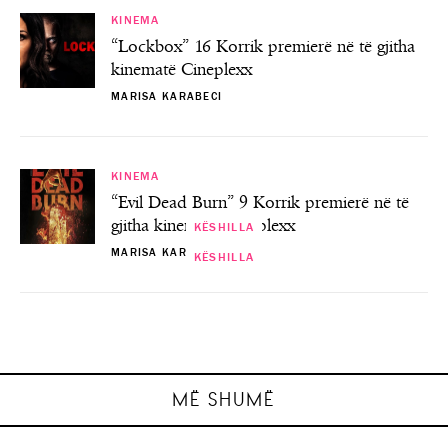
KINEMA
“Lockbox” 16 Korrik premierë në të gjitha
kinematë Cineplexx
MARISA KARABECI
KINEMA
“Evil Dead Burn” 9 Korrik premierë në të
gjitha kinematë Cineplexx
KËSHILLA
MARISA KARABECI
KËSHILLA
KËSHILLA
KËSHILLA
Ekspertët e ‘interior design’ ndajnë
Dita Ndërkombëtare e Ushqimit “Cfarë ka
këshillat e tyre të mobilimit të duhur të
Si të përgatiteni për maratonë, sipas
33 mënyra për të bërë një jetë më
në pjatën time ?”
ambienteve…
aventureske!
ekspertëve!
MARISA KARABECI
MARISA KARABECI
MARISA KARABECI
MARISA KARABECI
MË SHUMË