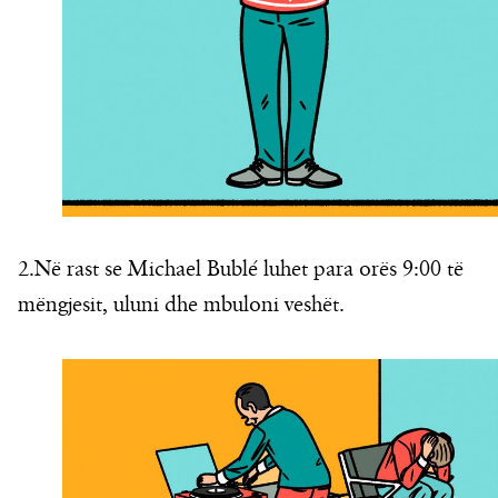
2.Në rast se Michael Bublé luhet para orës 9:00 të
mëngjesit, uluni dhe mbuloni veshët.