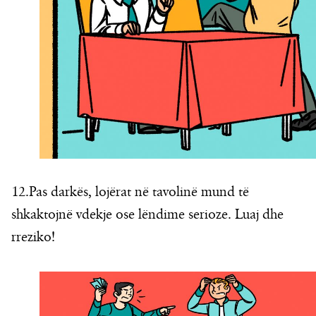
12.Pas darkës, lojërat në tavolinë mund të
shkaktojnë vdekje ose lëndime serioze. Luaj dhe
rreziko!