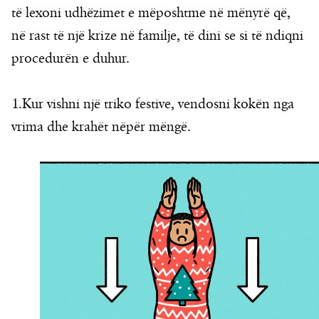
të lexoni udhëzimet e mëposhtme në mënyrë që,
në rast të një krize në familje, të dini se si të ndiqni
procedurën e duhur.
1.Kur vishni një triko festive, vendosni kokën nga
vrima dhe krahët nëpër mëngë.