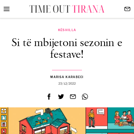
KËSHILLA
Si të mbijetoni sezonin e
festave!
MARISA KARABECI
23/12/2022