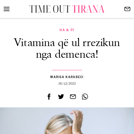
HA & PI
Vitamina që ul rrezikun
nga demenca!
MARISA KARABECI
26/12/2022