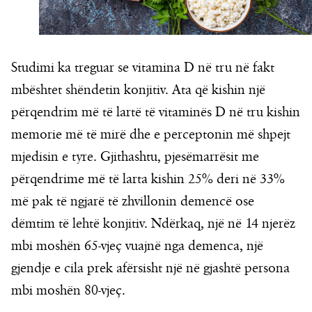
Studimi ka treguar se vitamina D në tru në fakt
mbështet shëndetin konjitiv. Ata që kishin një
përqendrim më të lartë të vitaminës D në tru kishin
memorie më të mirë dhe e perceptonin më shpejt
mjedisin e tyre. Gjithashtu, pjesëmarrësit me
përqendrime më të larta kishin 25% deri në 33%
më pak të ngjarë të zhvillonin demencë ose
dëmtim të lehtë konjitiv. Ndërkaq, një në 14 njerëz
mbi moshën 65-vjeç vuajnë nga demenca, një
gjendje e cila prek afërsisht një në gjashtë persona
mbi moshën 80-vjeç.