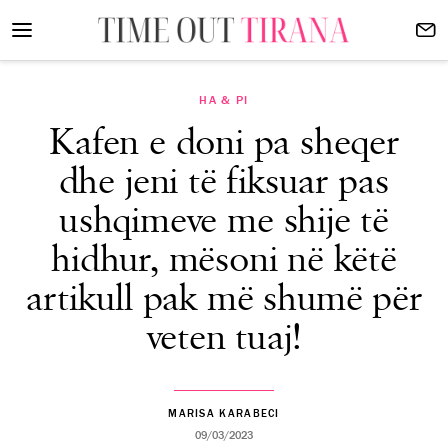
HA & PI
Kafen e doni pa sheqer
dhe jeni të fiksuar pas
ushqimeve me shije të
hidhur, mësoni në këtë
artikull pak më shumë për
veten tuaj!
MARISA KARABECI
09/03/2023