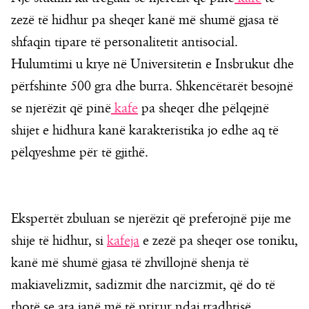
zezë të hidhur pa sheqer kanë më shumë gjasa të
shfaqin tipare të personalitetit antisocial.
Hulumtimi u krye në Universitetin e Insbrukut dhe
përfshinte 500 gra dhe burra. Shkencëtarët besojnë
se njerëzit që pinë
kafe
pa sheqer dhe pëlqejnë
shijet e hidhura kanë karakteristika jo edhe aq të
pëlqyeshme për të gjithë.
Ekspertët zbuluan se njerëzit që preferojnë pije me
shije të hidhur, si
kafeja
e zezë pa sheqer ose toniku,
kanë më shumë gjasa të zhvillojnë shenja të
makiavelizmit, sadizmit dhe narcizmit, që do të
thotë se ata janë më të prirur ndaj tradhtisë,