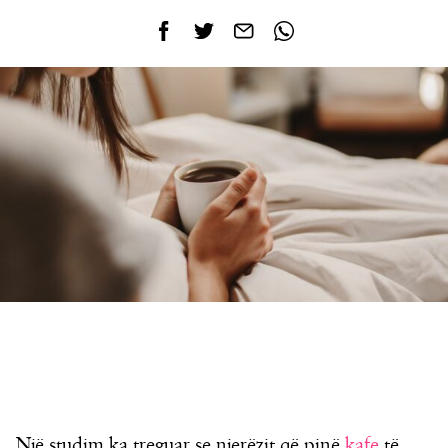
Një studim ka treguar se njerëzit që pinë
kafe
të