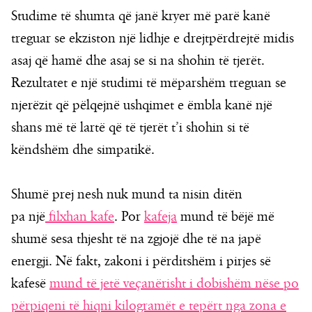
Studime të shumta që janë kryer më parë kanë
treguar se ekziston një lidhje e drejtpërdrejtë midis
asaj që hamë dhe asaj se si na shohin të tjerët.
Rezultatet e një studimi të mëparshëm treguan se
njerëzit që pëlqejnë ushqimet e ëmbla kanë një
shans më të lartë që të tjerët t’i shohin si të
këndshëm dhe simpatikë.
Shumë prej nesh nuk mund ta nisin ditën
pa një
filxhan kafe
. Por
kafeja
mund të bëjë më
shumë sesa thjesht të na zgjojë dhe të na japë
energji. Në fakt, zakoni i përditshëm i pirjes së
kafesë
mund të jetë veçanërisht i dobishëm nëse po
përpiqeni të hiqni kilogramët e tepërt nga zona e