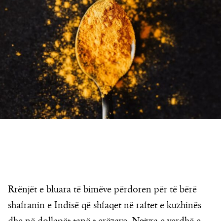
Rrënjët e bluara të bimëve përdoren për të bërë
shafranin e Indisë që shfaqet në raftet e kuzhinës