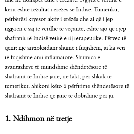
dhe në dollapët tanë t erëzave. Ngjyra e verdhë e
kerit është rezultat i erëzës së Indisë. Tumeriku,
përbërësi kryesor aktiv i erëzës dhe ai që i jep
ngjyrën e saj të verdhë të veçantë, është ajo që i jep
shafranit të Indisë vetitë e tij terapeutike. Përveç të
qenit një antioksidant shumë i fuqishëm, ai ka veti
të fuqishme anti-inflamatore. Shumica e
avantazheve të mundshme shëndetësore të
shafranit të Indisë janë, në fakt, për shkak të
tumerikut. Shikoni këto 6 përfitime shëndetësore të
shafranit të Indisë që janë të dobishme për ju.
1. Ndihmon në tretje