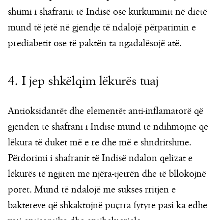
shtimi i shafranit të Indisë ose kurkuminit në dietë
mund të jetë në gjendje të ndalojë përparimin e
prediabetit ose të paktën ta ngadalësojë atë.
4. I jep shkëlqim lëkurës tuaj
Antioksidantët dhe elementët anti-inflamatorë që
gjenden te shafrani i Indisë mund të ndihmojnë që
lëkura të duket më e re dhe më e shndritshme.
Përdorimi i shafranit të Indisë ndalon qelizat e
lëkurës të ngjiten me njëra-tjetrën dhe të bllokojnë
poret. Mund të ndalojë me sukses rritjen e
baktereve që shkaktojnë puçrra fytyre pasi ka edhe