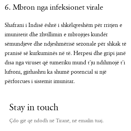
6. Mbron nga infeksionet virale
Shafrani i Indisë është i shkëlqyeshëm për rritjen e
imunitetit dhe zhvillimin e mbrojtjes kundër
sëmundjeve dhe ndjeshmërisë sezonale për shkak të
pranisë së kurkuminës në të. Herpesi dhe gripi janë
disa nga viruset që tumeriku mund t’ju ndihmojë t’i
luftoni, gjithashtu ka shumë potencial si një
përforcues i sistemit imunitar.
Stay in touch
Çdo gjë që ndodh në Tiranë, në emailin tuaj.