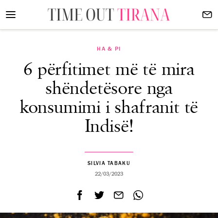
HA & PI
6 përfitimet më të mira
shëndetësore nga
konsumimi i shafranit të
Indisë!
SILVIA TABAKU
22/03/2023