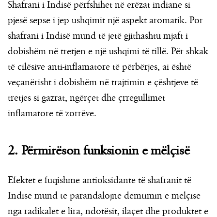
Shafrani i Indisë përfshihet në erëzat indiane si
pjesë sepse i jep ushqimit një aspekt aromatik. Por
shafrani i Indisë mund të jetë gjithashtu mjaft i
dobishëm në tretjen e një ushqimi të tillë. Për shkak
të cilësive anti-inflamatore të përbërjes, ai është
veçanërisht i dobishëm në trajtimin e çështjeve të
tretjes si gazrat, ngërçet dhe çrregullimet
inflamatore të zorrëve.
2. Përmirëson funksionin e mëlçisë
Efektet e fuqishme antioksidante të shafranit të
Indisë mund të parandalojnë dëmtimin e mëlçisë
nga radikalet e lira, ndotësit, ilaçet dhe produktet e