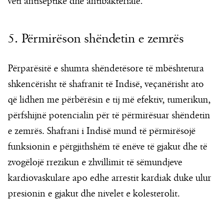
veti antiseptike dhe antibakteriale.
5. Përmirëson shëndetin e zemrës
Përparësitë e shumta shëndetësore të mbështetura
shkencërisht të shafranit të Indisë, veçanërisht ato
që lidhen me përbërësin e tij më efektiv, tumerikun,
përfshijnë potencialin për të përmirësuar shëndetin
e zemrës. Shafrani i Indisë mund të përmirësojë
funksionin e përgjithshëm të enëve të gjakut dhe të
zvogëlojë rrezikun e zhvillimit të sëmundjeve
kardiovaskulare apo edhe arrestit kardiak duke ulur
presionin e gjakut dhe nivelet e kolesterolit.