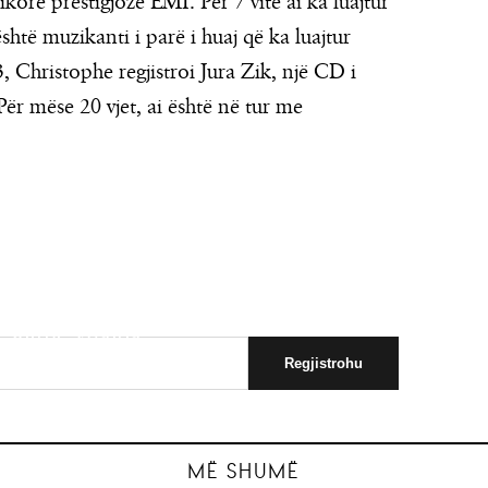
re prestigjoze EMI. Për 7 vite ai ka luajtur
të muzikanti i parë i huaj që ka luajtur
, Christophe regjistroi Jura Zik, një CD i
 Për mëse 20 vjet, ai është në tur me
jithë vuajtja
 të mos ia kenë
hetarë në
Kon
Pr
MË SHUMË