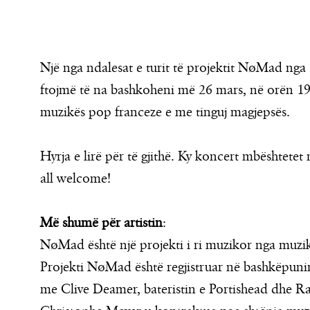
Një nga ndalesat e turit të projektit NøMad ng
ftojmë të na bashkoheni më 26 mars, në orën 19:
muzikës pop franceze e me tinguj magjepsës.
Hyrja e lirë për të gjithë. Ky koncert mbështete
all welcome!
Më shumë për artistin
:
NøMad është një projekti i ri muzikor nga muzik
Projekti NøMad është regjistruar në bashkëpun
me Clive Deamer, bateristin e Portishead dhe R