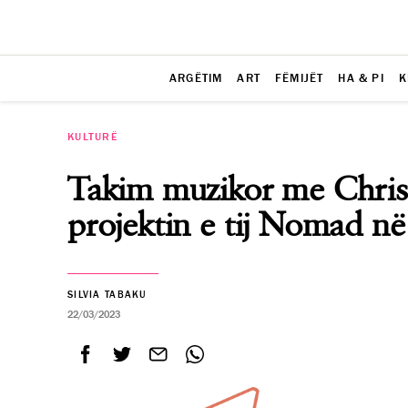
ARGËTIM
ART
FËMIJËT
HA & PI
K
KULTURË
Takim muzikor me Chri
projektin e tij Nomad në
SILVIA TABAKU
22/03/2023