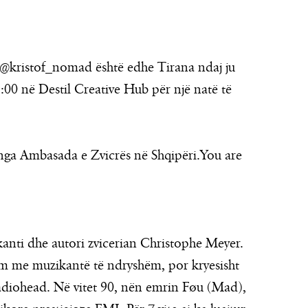
a @kristof_nomad është edhe Tirana ndaj ju
00 në Destil Creative Hub për një natë të
t nga Ambasada e Zvicrës në Shqipëri.You are
anti dhe autori zvicerian Christophe Meyer.
im me muzikantë të ndryshëm, por kryesisht
adiohead. Në vitet 90, nën emrin Føu (Mad),