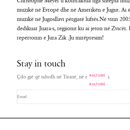
Christophe Meyer u kontraktua nga shtëpia muziko
muzikë në Evropë dhe në Amerikën e Jugut. Ai ësh
muzikë në Jugosllavi përgjatë luftës.Në vitin 2003
dedikuar Juara-s, regjionit ku ai jeton në Zvicër.
repertonin e Jura Zik .Ju mirëpresim!
Stay in touch
KULTURË
Çdo gjë që ndodh në Tiranë, në emailin tuaj.
KULTURË
“When You Disappeared”/Po sikur e g
dhe pikëpyetjet që ke pasur në kokë,
Mbrëmje Muzikore “Tinguj Mesd
vlejtur kurrë?!
Bibliotekë”
SILVIA TABAKU
SILVIA TABAKU