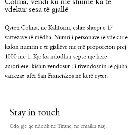
Colma, vendi ku më shumë ka të
vdekur sesa të gjallë
Qyteti Colma, në Kaliforni, është shtëpi e 17
varrezave të mëdha. Numri i personave të vdekur e
kalon numrin e të gjallëve me një proporcion prej
1000 me 1. Kjo ka ndodhur sepse një herë
autoritetet kishin vendosur t’i rivendosnin të gjitha
varrezat afër San Franciskos në këtë qytet.
Stay in touch
Çdo gjë që ndodh në Tiranë, në emailin tuaj.