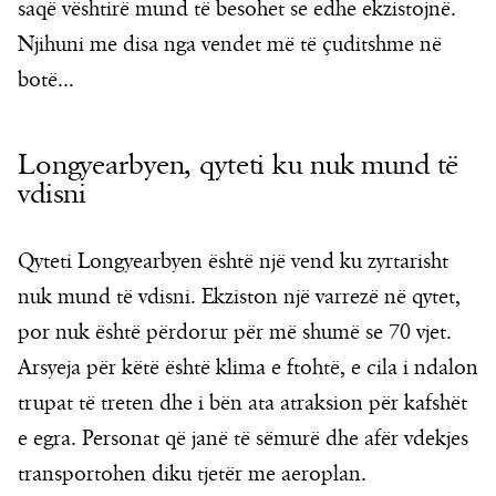
saqë vështirë mund të besohet se edhe ekzistojnë.
Njihuni me disa nga vendet më të çuditshme në
botë…
Longyearbyen, qyteti ku nuk mund të
vdisni
Qyteti Longyearbyen është një vend ku zyrtarisht
nuk mund të vdisni. Ekziston një varrezë në qytet,
por nuk është përdorur për më shumë se 70 vjet.
Arsyeja për këtë është klima e ftohtë, e cila i ndalon
trupat të treten dhe i bën ata atraksion për kafshët
e egra. Personat që janë të sëmurë dhe afër vdekjes
transportohen diku tjetër me aeroplan.