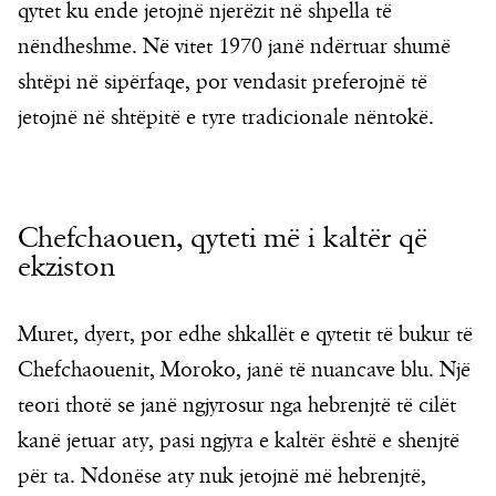
qytet ku ende jetojnë njerëzit në shpella të
nëndheshme. Në vitet 1970 janë ndërtuar shumë
shtëpi në sipërfaqe, por vendasit preferojnë të
jetojnë në shtëpitë e tyre tradicionale nëntokë.
Chefchaouen, qyteti më i kaltër që
ekziston
Muret, dyert, por edhe shkallët e qytetit të bukur të
Chefchaouenit, Moroko, janë të nuancave blu. Një
teori thotë se janë ngjyrosur nga hebrenjtë të cilët
kanë jetuar aty, pasi ngjyra e kaltër është e shenjtë
për ta. Ndonëse aty nuk jetojnë më hebrenjtë,