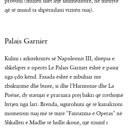
provoni (muzeu shet leje shumëditore, në mënyrë
që të mund ta shpërndani vizitën tuaj).
Palais Garnier
Kulmi i arkitekturës së Napoleonit III, shtëpia e
shkëlqyer e operës Le Palais Garnier është e pasur
nga çdo kënd. Fasada është e mbuluar me
zbukurime dhe buste, si dhe l’Harmonie dhe La
Poésie, dy statujat e praruara prej bakri që rrethojnë
hyrjen nga lart. Brenda, sigurohuni që të kanalizoni
momentin tuaj më të mirë “Fantazma e Operas” në
Shkallën e Madhe të hollit ikonë, një triumf i