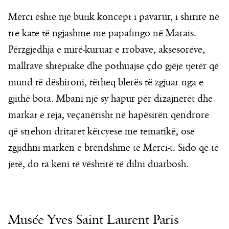
Merci është një butik koncept i pavarur, i shtrirë në
tre kate të ngjashme me papafingo në Marais.
Përzgjedhja e mirë-kuruar e rrobave, aksesorëve,
mallrave shtëpiake dhe pothuajse çdo gjëje tjetër që
mund të dëshironi, tërheq blerës të zgjuar nga e
gjithë bota. Mbani një sy hapur për dizajnerët dhe
markat e reja, veçanërisht në hapësirën qendrore
që strehon dritaret kërcyese me tematikë, ose
zgjidhni markën e brendshme të Merci-t. Sido që të
jetë, do ta keni të vështirë të dilni duarbosh.
Musée Yves Saint Laurent Paris