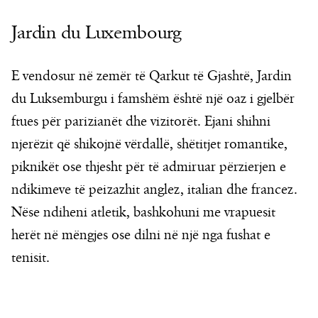
Jardin du Luxembourg
E vendosur në zemër të Qarkut të Gjashtë, Jardin
du Luksemburgu i famshëm është një oaz i gjelbër
ftues për parizianët dhe vizitorët. Ejani shihni
njerëzit që shikojnë vërdallë, shëtitjet romantike,
piknikët ose thjesht për të admiruar përzierjen e
ndikimeve të peizazhit anglez, italian dhe francez.
Nëse ndiheni atletik, bashkohuni me vrapuesit
herët në mëngjes ose dilni në një nga fushat e
tenisit.