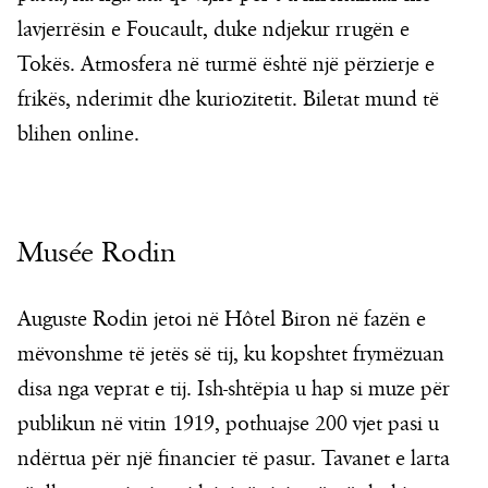
lavjerrësin e Foucault, duke ndjekur rrugën e
Tokës. Atmosfera në turmë është një përzierje e
frikës, nderimit dhe kuriozitetit. Biletat mund të
blihen online.
Musée Rodin
Auguste Rodin jetoi në Hôtel Biron në fazën e
mëvonshme të jetës së tij, ku kopshtet frymëzuan
disa nga veprat e tij. Ish-shtëpia u hap si muze për
publikun në vitin 1919, pothuajse 200 vjet pasi u
ndërtua për një financier të pasur. Tavanet e larta