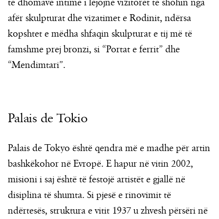
të dhomave intime i lejojnë vizitorët të shohin nga
afër skulpturat dhe vizatimet e Rodinit, ndërsa
kopshtet e mëdha shfaqin skulpturat e tij më të
famshme prej bronzi, si “Portat e ferrit” dhe
“Mendimtari”.
Palais de Tokio
Palais de Tokyo është qendra më e madhe për artin
bashkëkohor në Evropë. E hapur në vitin 2002,
misioni i saj është të festojë artistët e gjallë në
disiplina të shumta. Si pjesë e rinovimit të
ndërtesës, struktura e vitit 1937 u zhvesh përsëri në