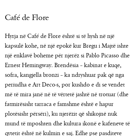
Café de Flore
Hyrja në Café de Flore është si të hysh në një
kapsulë kohe, në një epokë kur Bregu i Majtë ishte
një enklavë boheme për njerëz si Pablo Picasso dhe
Ernest Hemingway. Brendësia – kabinat e kuqe,
sofra, kangjella bronzi – ka ndryshuar pak që nga
periudha e Art Deco-s, por kushdo e di se vendet
më të mira janë në të vërtetë jashtë në trotuar (dhe
fatmirësisht tarraca e famshme është e hapur
plotësisht përsëri), ku njerëzit që shikojnë nuk
mund të mposhten dhe kultura ikonë e kafeneve të
qytetit është në kulmin e saj. Edhe pse pasditeve