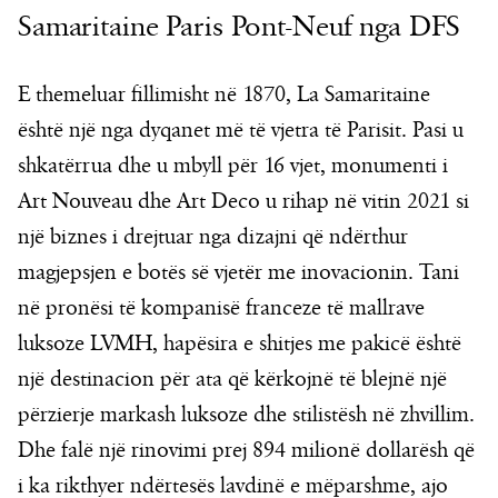
Samaritaine Paris Pont-Neuf nga DFS
E themeluar fillimisht në 1870, La Samaritaine
është një nga dyqanet më të vjetra të Parisit. Pasi u
shkatërrua dhe u mbyll për 16 vjet, monumenti i
Art Nouveau dhe Art Deco u rihap në vitin 2021 si
një biznes i drejtuar nga dizajni që ndërthur
magjepsjen e botës së vjetër me inovacionin. Tani
në pronësi të kompanisë franceze të mallrave
luksoze LVMH, hapësira e shitjes me pakicë është
një destinacion për ata që kërkojnë të blejnë një
përzierje markash luksoze dhe stilistësh në zhvillim.
Dhe falë një rinovimi prej 894 milionë dollarësh që
i ka rikthyer ndërtesës lavdinë e mëparshme, ajo