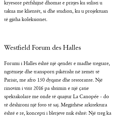
kryesore përfshijnë dhomat e pritjes ku stilisti u
takua me klientët, si dhe studion, ku u projektuan
të gjitha koleksionet.
Westfield Forum des Halles
Forumi i Halles është një qendër e madhe tregtare,
ngrënieje dhe transporti pikërisht në zemër të
Parisit, me afro 150 dyqane dhe restorante. Një
rinovim i vitit 2016 pa shtimin e një çatie
spektakolare me onde të quajtur La Canopée – do
të dëshironi një foto të saj. Megjithëse arkitektura
është e re, koncepti i blerjeve nuk është: Një treg ka