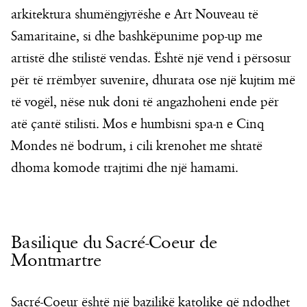
arkitektura shumëngjyrëshe e Art Nouveau të
Samaritaine, si dhe bashkëpunime pop-up me
artistë dhe stilistë vendas. Është një vend i përsosur
për të rrëmbyer suvenire, dhurata ose një kujtim më
të vogël, nëse nuk doni të angazhoheni ende për
atë çantë stilisti. Mos e humbisni spa-n e Cinq
Mondes në bodrum, i cili krenohet me shtatë
dhoma komode trajtimi dhe një hamami.
Basilique du Sacré-Coeur de
Montmartre
Sacré-Coeur është një bazilikë katolike që ndodhet