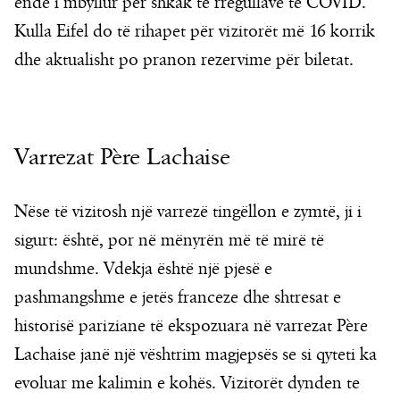
ende i mbyllur për shkak të rregullave të COVID.
Kulla Eifel do të rihapet për vizitorët më 16 korrik
dhe aktualisht po pranon rezervime për biletat.
Varrezat Père Lachaise
Nëse të vizitosh një varrezë tingëllon e zymtë, ji i
sigurt: është, por në mënyrën më të mirë të
mundshme. Vdekja është një pjesë e
pashmangshme e jetës franceze dhe shtresat e
historisë pariziane të ekspozuara në varrezat Père
Lachaise janë një vështrim magjepsës se si qyteti ka
evoluar me kalimin e kohës. Vizitorët dynden te