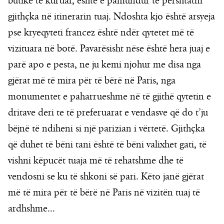
butikë të kuruar, është e pamundur të përshtatni
gjithçka në itinerarin tuaj. Ndoshta kjo është arsyeja
pse kryeqyteti francez është ndër qytetet më të
vizituara në botë. Pavarësisht nëse është hera juaj e
parë apo e pesta, ne ju kemi njohur me disa nga
gjërat më të mira për të bërë në Paris, nga
monumentet e paharrueshme në të gjithë qytetin e
dritave deri te të preferuarat e vendasve që do t’ju
bëjnë të ndiheni si një parizian i vërtetë. Gjithçka
që duhet të bëni tani është të bëni valixhet gati, të
vishni këpucët tuaja më të rehatshme dhe të
vendosni se ku të shkoni së pari. Këto janë gjërat
më të mira për të bërë në Paris në vizitën tuaj të
ardhshme…