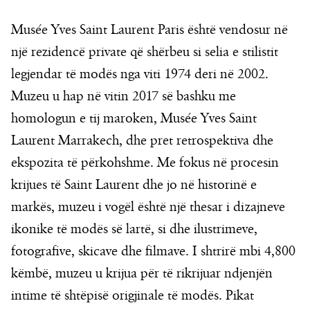
Musée Yves Saint Laurent Paris është vendosur në
një rezidencë private që shërbeu si selia e stilistit
legjendar të modës nga viti 1974 deri në 2002.
Muzeu u hap në vitin 2017 së bashku me
homologun e tij maroken, Musée Yves Saint
Laurent Marrakech, dhe pret retrospektiva dhe
ekspozita të përkohshme. Me fokus në procesin
krijues të Saint Laurent dhe jo në historinë e
markës, muzeu i vogël është një thesar i dizajneve
ikonike të modës së lartë, si dhe ilustrimeve,
fotografive, skicave dhe filmave. I shtrirë mbi 4,800
këmbë, muzeu u krijua për të rikrijuar ndjenjën
intime të shtëpisë origjinale të modës. Pikat