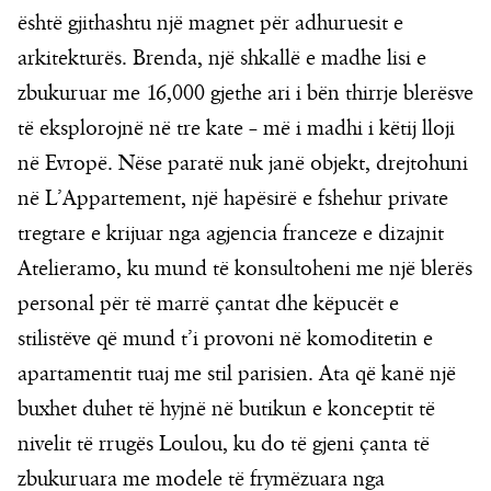
është gjithashtu një magnet për adhuruesit e
arkitekturës. Brenda, një shkallë e madhe lisi e
zbukuruar me 16,000 gjethe ari i bën thirrje blerësve
të eksplorojnë në tre kate – më i madhi i këtij lloji
në Evropë. Nëse paratë nuk janë objekt, drejtohuni
në L’Appartement, një hapësirë e fshehur private
tregtare e krijuar nga agjencia franceze e dizajnit
Atelieramo, ku mund të konsultoheni me një blerës
personal për të marrë çantat dhe këpucët e
stilistëve që mund t’i provoni në komoditetin e
apartamentit tuaj me stil parisien. Ata që kanë një
buxhet duhet të hyjnë në butikun e konceptit të
nivelit të rrugës Loulou, ku do të gjeni çanta të
zbukuruara me modele të frymëzuara nga