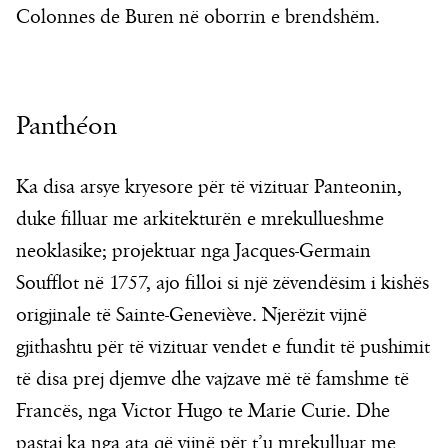
Colonnes de Buren në oborrin e brendshëm.
Panthéon
Ka disa arsye kryesore për të vizituar Panteonin,
duke filluar me arkitekturën e mrekullueshme
neoklasike; projektuar nga Jacques-Germain
Soufflot në 1757, ajo filloi si një zëvendësim i kishës
origjinale të Sainte-Geneviève. Njerëzit vijnë
gjithashtu për të vizituar vendet e fundit të pushimit
të disa prej djemve dhe vajzave më të famshme të
Francës, nga Victor Hugo te Marie Curie. Dhe
pastaj ka nga ata që vijnë për t’u mrekulluar me