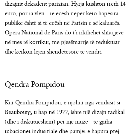
dizajnit dekadent parizian. Hyrja kushton rreth 14
euro, por ia vlen – të ecësh nëpër këto hapësira
publike është si të ecësh në Parisin e së kaluarës.
Opera National de Paris do t’i rikthehet shfaqjeve
në mes të korrikut, me pjesëmarrje të reduktuar
dhe kërkon lejen shëndetësore të vendit.
Qendra Pompidou
Kur Qendra Pompidou, e njohur nga vendasit si
Beaubourg, u hap në 1977, ishte një dizajn radikal
(dhe i diskutueshëm) për një muze – të gjitha
tubacionet industriale dhe pamjet e hapura prej