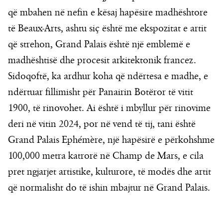
që mbahen në nefin e kësaj hapësire madhështore
të Beaux-Arts, ashtu siç është me ekspozitat e artit
që strehon, Grand Palais është një emblemë e
madhështisë dhe procesit arkitektonik francez.
Sidoqoftë, ka ardhur koha që ndërtesa e madhe, e
ndërtuar fillimisht për Panairin Botëror të vitit
1900, të rinovohet. Ai është i mbyllur për rinovime
deri në vitin 2024, por në vend të tij, tani është
Grand Palais Ephémère, një hapësirë e përkohshme
100,000 metra katrorë në Champ de Mars, e cila
pret ngjarjet artistike, kulturore, të modës dhe artit
që normalisht do të ishin mbajtur në Grand Palais.