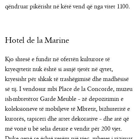
qëndruar pikërisht në këtë vend që nga vitet 1100.
Hotel de la Marine
Kjo shtesë e fundit në ofertën kulturore të
kryeqytetit nuk është si asnjë tjetër në qytet,
kryesisht për shkak të trashëgimisë dhe madhësisë
së tij. I vendosur mbi Place de la Concorde, muzeu
ish-mbretëror Garde Meuble – zë depozitimin e
koleksioneve të mobiljeve të Mbretit, bizhuteritë e
kurorës, tapiceri dhe artet dekorative – dhe atë që
më vonë u bë selia detare e vendit për 200 vjet.
Duke qenë se është vetëm një vjeç, mbetet i vizituar