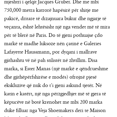
mjeshtri i qelqit Jacques Gruber. Dhe me mbi
750,000 metra katrorë hapësirë për shitje me
pakicë, dritare të dizajnuara bukur dhe ngjarje të
veçanta, është lehtësisht një nga vendet më të mira
për të blerë në Paris. Do të gjeni pothuajse çdo
markë të madhe luksoze nën çatinë e Galeries
Lafayette Haussmann, por dyqani i mallrave
gjithashtu vë në pah stilistët në zhvillim. Disa
marka, si Ester Manas (një markë e qëndrueshme
dhe gjithëpërfshirëse e modës) ofrojnë pjesë
ekskluzive që nuk do t’i gjeni askund tjetër. Në
katin e katërt, një nga përzgjedhjet më të gjera të
këpucëve në botë krenohet me mbi 200 marka
duke filluar nga Veja Shoemakers deri te Maison