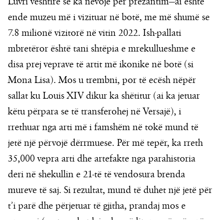
Luvri vështirë se ka nevojë për prezantim—ai është
ende muzeu më i vizituar në botë, me më shumë se
7.8 milionë vizitorë në vitin 2022. Ish-pallati
mbretëror është tani shtëpia e mrekullueshme e
disa prej veprave të artit më ikonike në botë (si
Mona Lisa). Mos u trembni, por të ecësh nëpër
sallat ku Louis XIV dikur ka shëtitur (ai ka jetuar
këtu përpara se të transferohej në Versajë), i
rrethuar nga arti më i famshëm në tokë mund të
jetë një përvojë dërrmuese. Për më tepër, ka rreth
35,000 vepra arti dhe artefakte nga parahistoria
deri në shekullin e 21-të të vendosura brenda
mureve të saj. Si rezultat, mund të duhet një jetë për
t’i parë dhe përjetuar të gjitha, prandaj mos e