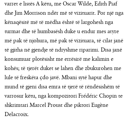
varret e listës A këtu, me Oscar Wilde, Edith Piaf
dhe Jim Morrison ndër më të vizituarit. Por një nga
kënaqësitë më të mëdha është të largohesh nga
turmat dhe të humbasësh duke u endur mes atyre
më pak të njohura, më pak të vizituara, të cilat janë
të gjitha në gjendje të ndryshme riparimi. Disa janë
konsumuar plotësisht me errësirë me kalimin e
kohës; të tjerët duket se lahen dhe zbukurohen me
lule të freskëta çdo javë. Mbani sytë hapur dhe
mund të gjeni disa emra të tjerë të rëndësishëm të
varrosur këtu, nga kompozitori Frédéric Chopin te
shkrimtari Marcel Proust dhe piktori Eugène
Delacroix.