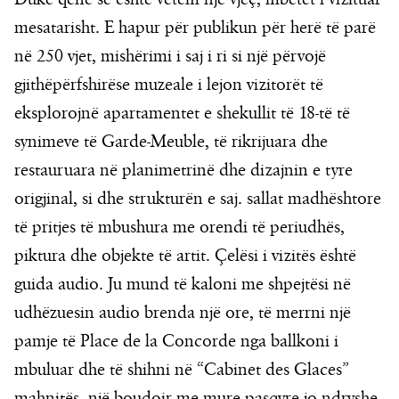
mesatarisht. E hapur për publikun për herë të parë
në 250 vjet, mishërimi i saj i ri si një përvojë
gjithëpërfshirëse muzeale i lejon vizitorët të
eksplorojnë apartamentet e shekullit të 18-të të
synimeve të Garde-Meuble, të rikrijuara dhe
restauruara në planimetrinë dhe dizajnin e tyre
origjinal, si dhe strukturën e saj. sallat madhështore
të pritjes të mbushura me orendi të periudhës,
piktura dhe objekte të artit. Çelësi i vizitës është
guida audio. Ju mund të kaloni me shpejtësi në
udhëzuesin audio brenda një ore, të merrni një
pamje të Place de la Concorde nga ballkoni i
mbuluar dhe të shihni në “Cabinet des Glaces”
mahnitës, një boudoir me mure pasqyre jo ndryshe