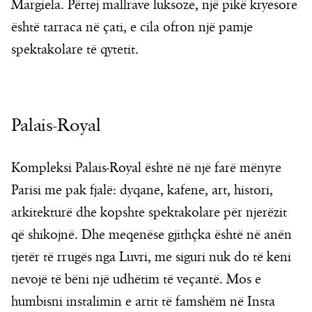
Margiela. Përtej mallrave luksoze, një pikë kryesore
është tarraca në çati, e cila ofron një pamje
spektakolare të qytetit.
Palais-Royal
Kompleksi Palais-Royal është në një farë mënyre
Parisi me pak fjalë: dyqane, kafene, art, histori,
arkitekturë dhe kopshte spektakolare për njerëzit
që shikojnë. Dhe meqenëse gjithçka është në anën
tjetër të rrugës nga Luvri, me siguri nuk do të keni
nevojë të bëni një udhëtim të veçantë. Mos e
humbisni instalimin e artit të famshëm në Insta