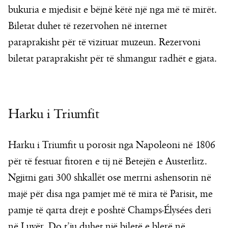
bukuria e mjedisit e bëjnë këtë një nga më të mirët.
Biletat duhet të rezervohen në internet
paraprakisht për të vizituar muzeun. Rezervoni
biletat paraprakisht për të shmangur radhët e gjata.
Harku i Triumfit
Harku i Triumfit u porosit nga Napoleoni në 1806
për të festuar fitoren e tij në Betejën e Austerlitz.
Ngjitni gati 300 shkallët ose merrni ashensorin në
majë për disa nga pamjet më të mira të Parisit, me
pamje të qarta drejt e poshtë Champs-Élysées deri
në Luvër. Do t’ju duhet një biletë e blerë në