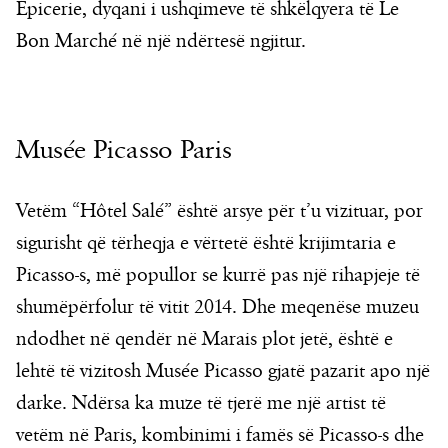
Épicerie, dyqani i ushqimeve të shkëlqyera të Le
Bon Marché në një ndërtesë ngjitur.
Musée Picasso Paris
Vetëm “Hôtel Salé” është arsye për t’u vizituar, por
sigurisht që tërheqja e vërtetë është krijimtaria e
Picasso-s, më popullor se kurrë pas një rihapjeje të
shumëpërfolur të vitit 2014. Dhe meqenëse muzeu
ndodhet në qendër në Marais plot jetë, është e
lehtë të vizitosh Musée Picasso gjatë pazarit apo një
darke. Ndërsa ka muze të tjerë me një artist të
vetëm në Paris, kombinimi i famës së Picasso-s dhe