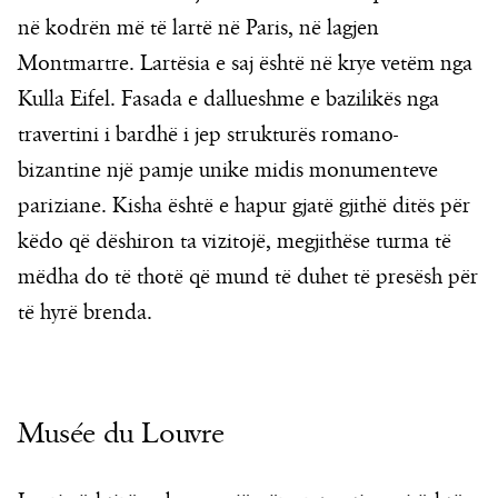
në kodrën më të lartë në Paris, në lagjen
Montmartre. Lartësia e saj është në krye vetëm nga
Kulla Eifel. Fasada e dallueshme e bazilikës nga
travertini i bardhë i jep strukturës romano-
bizantine një pamje unike midis monumenteve
pariziane. Kisha është e hapur gjatë gjithë ditës për
këdo që dëshiron ta vizitojë, megjithëse turma të
mëdha do të thotë që mund të duhet të presësh për
të hyrë brenda.
Musée du Louvre