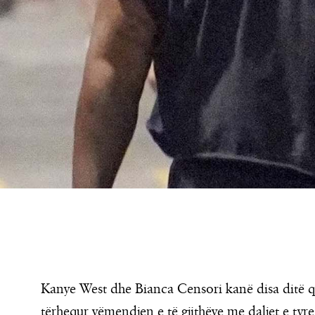
Kanye West dhe Bianca Censori kanë disa ditë q
tërhequr vëmendjen e të gjithëve me daljet e tyre