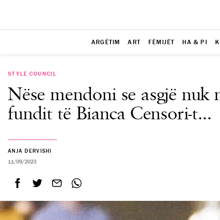
ARGËTIM
ART
FËMIJËT
HA & PI
K
STYLE COUNCIL
Nëse mendoni se asgjë nuk m
fundit të Bianca Censori-t…
ANJA DERVISHI
11/09/2023