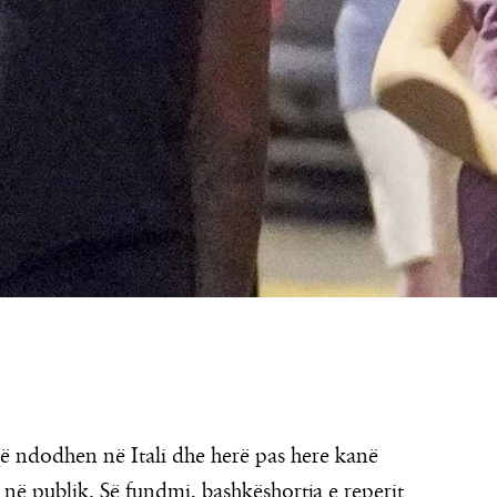
ë ndodhen në Itali dhe herë pas here kanë
 në publik. Së fundmi, bashkëshortja e reperit