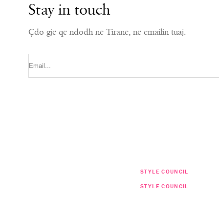
Stay in touch
Çdo gjë që ndodh në Tiranë, në emailin tuaj.
STYLE COUNCIL
STYLE COUNCIL
Të gjesh fustanin e duhur të nusërisë
6 tendenca të mëdha të flokëve për 
jetë kaq e vështirë! Me këto këshilla