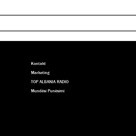
vishni këto ngjyra në takimin e parë!
ilimit të duhur të ambienteve…
ANJA DERVISHI
ANJA DERVISHI
Kontakt
Marketing
TOP ALBANIA RADIO
Mundësi Punësimi