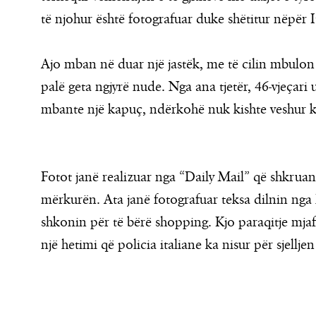
të njohur është fotografuar duke shëtitur nëpër It
Ajo mban në duar një jastëk, me të cilin mbulon
palë geta ngjyrë nude. Nga ana tjetër, 46-vjeçari 
mbante një kapuç, ndërkohë nuk kishte veshur 
Fotot janë realizuar nga “Daily Mail” që shkruan 
mërkurën. Ata janë fotografuar teksa dilnin nga
shkonin për të bërë shopping. Kjo paraqitje mja
një hetimi që policia italiane ka nisur për sjellje