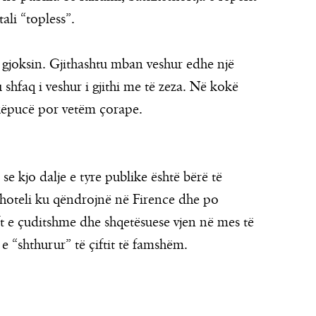
ali “topless”.
 gjoksin. Gjithashtu mban veshur edhe një
u shfaq i veshur i gjithi me të zeza. Në kokë
këpucë por vetëm çorape.
se kjo dalje e tyre publike është bërë të
 hoteli ku qëndrojnë në Firence dhe po
ft e çuditshme dhe shqetësuese vjen në mes të
n e “shthurur” të çiftit të famshëm.