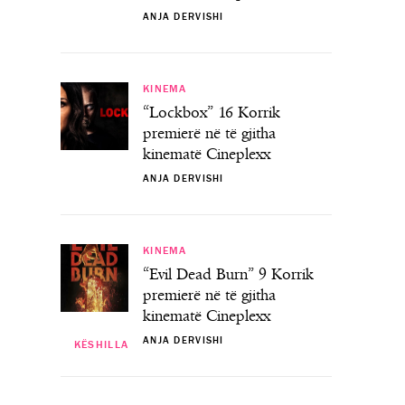
ANJA DERVISHI
KINEMA
“Lockbox” 16 Korrik
premierë në të gjitha
kinematë Cineplexx
ANJA DERVISHI
KINEMA
“Evil Dead Burn” 9 Korrik
premierë në të gjitha
kinematë Cineplexx
ANJA DERVISHI
KËSHILLA
KËSHILLA
ni dashurinë e vërtetë, ju sugjerojmë
nterior design’ ndajnë këshillat e tyre