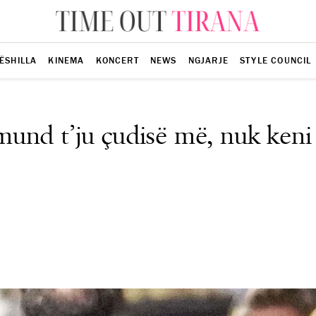
ËSHILLA
KINEMA
KONCERT
NEWS
NGJARJE
STYLE COUNCIL
und t’ju çudisë më, nuk keni 