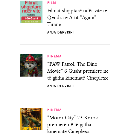
FILM
Filmat shqiptarë ndër vite te
Qendra e Artit “Agimi”
Tiranë
ANJA DERVISHI
KINEMA
“PAW Patrol: The Dino
Movie” 6 Gusht premierë në
të gjitha kinematë Cineplexx
ANJA DERVISHI
KINEMA
“Motor City” 23 Korrik
premierë në të gjitha
kinematë Cineplexx