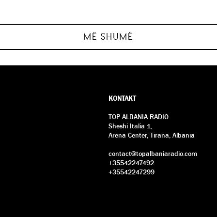
…
që të mos i 
të mob
MË SHUMË
KONTAKT
TOP ALBANIA RADIO
Sheshi Italia 1,
Arena Center, Tirana, Albania
contact@topalbaniaradio.com
+35542247492
+35542247299