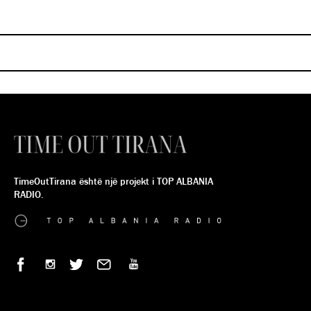
më shumë këtë përvojë
2025!
ANJA DERVISHI
ANJA DERVISHI
TimeOutTirana është një projekt i TOP ALBANIA
RADIO.