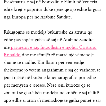
Pjesëmarrja e saj në Festivalin e Filmit në Venecia
ishte krejt e papritur duke qenë që ajo është larguar
nga Europa për në Arabinë Saudite.
Rikujtojmë se modelja bukuroshe ka arritur që
edhe pas shpërnguljes së saj në Arabinë Saudite
me
partnerin e saj, futbollistin e njohur Cristisno
Ronaldo
dhe me fëmijët të marrë një vëmendje
shumë të madhe. Kur flasim për vëmendje
theksojmë jo vetëm angazhimin e saj që vazhdon të
jetë i njëjtë në botën e kinematografisë por edhe
për mënyrën e jetesës. Nëse jeni kuriozë që të
zbuloni se çfarë bën modelja në kohën e saj të lirë
apo edhe si arrin t’i menaxhojë të gjitha punët e saj