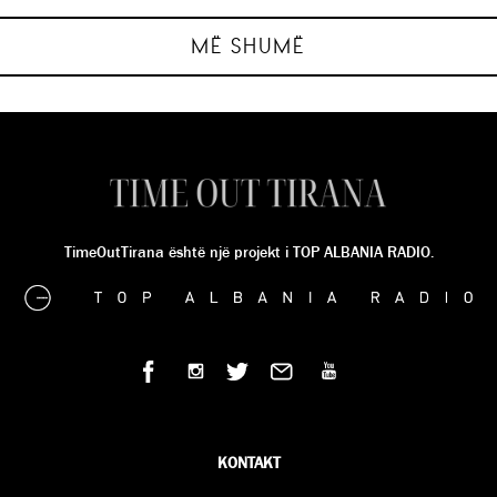
SILVIA TABAKU
SILVIA TABAKU
SILVIA TABAKU
SILVIA TABAKU
MË SHUMË
TimeOutTirana është një projekt i TOP ALBANIA RADIO.
KONTAKT