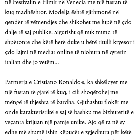
në Festivalin e Filmit në Venecia me një fustan të
kuq madhështor. Modelja është gjithmonë në
qendër të vëmendjes dhe shikohet me lupë në çdo
dalje të saj publike. Sigurisht që nuk mund të
shpëtonte dhe këtë herë duke u bërë titulli kryesor i
çdo lajmi në mediat online të njohura në qytetin
italian dhe jo vetëm…
Partnerja e Cristiano Ronaldo-s, ka shkëlqyer me
një fustan të gjatë të kuq, i cili shoqërohej me
mëngë të thjeshta të bardha. Gjithashtu flokët me
onde karakteristikë e saj së bashku me bizhuteritë e
veçanta krijuan një pamje unike. Ajo që ra në sy
edhe më shumë ishin këpucët e zgjedhura për këtë