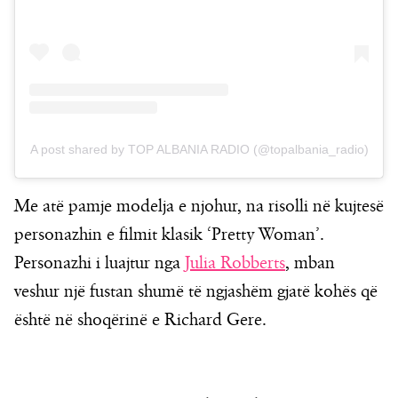
A post shared by TOP ALBANIA RADIO (@topalbania_radio)
Me atë pamje modelja e njohur, na risolli në kujtesë
personazhin e filmit klasik ‘Pretty Woman’.
Personazhi i luajtur nga
Julia Robberts
, mban
veshur një fustan shumë të ngjashëm gjatë kohës që
është në shoqërinë e Richard Gere.