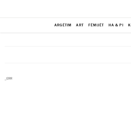
ARGËTIM
ART
FËMIJËT
HA & PI
K
_ERR