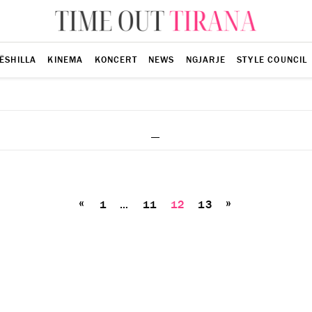
ËSHILLA
KINEMA
KONCERT
NEWS
NGJARJE
STYLE COUNCIL
_
Posts
«
»
1
…
11
pagination
12
13