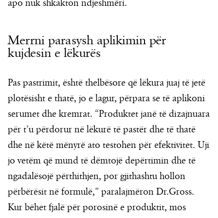
apo nuk shkakton ndjeshmëri.
Merrni parasysh aplikimin për
kujdesin e lëkurës
Pas pastrimit, është thelbësore që lëkura juaj të jetë
plotësisht e thatë, jo e lagur, përpara se të aplikoni
serumet dhe kremrat. “Produktet janë të dizajnuara
për t’u përdorur në lëkurë të pastër dhe të thatë
dhe në këtë mënyrë ato testohen për efektivitet. Uji
jo vetëm që mund të dëmtojë depërtimin dhe të
ngadalësojë përthithjen, por gjithashtu hollon
përbërësit në formulë,” paralajmëron Dr.Gross.
Kur bëhet fjalë për porosinë e produktit, mos