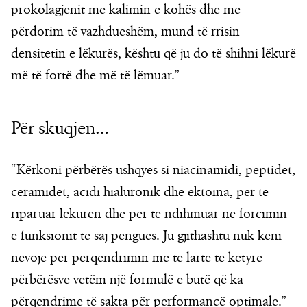
prokolagjenit me kalimin e kohës dhe me
përdorim të vazhdueshëm, mund të rrisin
densitetin e lëkurës, kështu që ju do të shihni lëkurë
më të fortë dhe më të lëmuar.”
Për skuqjen…
“Kërkoni përbërës ushqyes si niacinamidi, peptidet,
ceramidet, acidi hialuronik dhe ektoina, për të
riparuar lëkurën dhe për të ndihmuar në forcimin
e funksionit të saj pengues. Ju gjithashtu nuk keni
nevojë për përqendrimin më të lartë të këtyre
përbërësve vetëm një formulë e butë që ka
përqendrime të sakta për performancë optimale.”