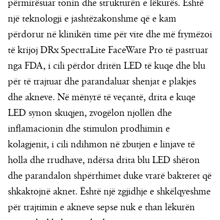
përmirësuar tonin dhe strukturën e lëkurës. Është
një teknologji e jashtëzakonshme që e kam
përdorur në klinikën time për vite dhe më frymëzoi
të krijoj DRx SpectraLite FaceWare Pro të pastruar
nga FDA, i cili përdor dritën LED të kuqe dhe blu
për të trajtuar dhe parandaluar shenjat e plakjes
dhe akneve. Në mënyrë të veçantë, drita e kuqe
LED synon skuqjen, zvogëlon njollën dhe
inflamacionin dhe stimulon prodhimin e
kolagjenit, i cili ndihmon në zbutjen e linjave të
holla dhe rrudhave, ndërsa drita blu LED shëron
dhe parandalon shpërthimet duke vrarë bakteret që
shkaktojnë aknet. Është një zgjidhje e shkëlqyeshme
për trajtimin e akneve sepse nuk e than lëkurën