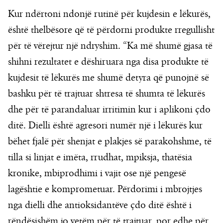
Kur ndërtoni ndonjë rutinë për kujdesin e lëkurës,
është thelbësore që të përdorni produkte rregullisht
për të vërejtur një ndryshim. “Ka më shumë gjasa të
shihni rezultatet e dëshiruara nga disa produkte të
kujdesit të lëkurës me shumë detyra që punojnë së
bashku për të trajtuar shtresa të shumta të lëkurës
dhe për të parandaluar irritimin kur i aplikoni çdo
ditë. Dielli është agresori numër një i lëkurës kur
bëhet fjalë për shenjat e plakjes së parakohshme, të
tilla si linjat e imëta, rrudhat, mpiksja, thatësia
kronike, mbiprodhimi i vajit ose një pengesë
lagështie e komprometuar. Përdorimi i mbrojtjes
nga dielli dhe antioksidantëve çdo ditë është i
rëndësishëm jo vetëm për të trajtuar, por edhe për