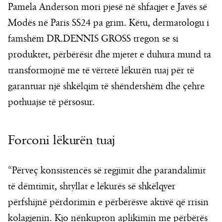
Pamela Anderson mori pjesë në shfaqjet e Javës së
Modës në Paris SS24 pa grim. Këtu, dermatologu i
famshëm DR.DENNIS GROSS tregon se si
produktet, përbërësit dhe mjetet e duhura mund ta
transformojnë me të vërtetë lëkurën tuaj për të
garantuar një shkëlqim të shëndetshëm dhe çehre
pothuajse të përsosur.
Forconi lëkurën tuaj
“Përveç konsistencës së regjimit dhe parandalimit
të dëmtimit, shtyllat e lëkurës së shkëlqyer
përfshijnë përdorimin e përbërësve aktivë që rrisin
kolagjenin. Kjo nënkupton aplikimin me përbërës