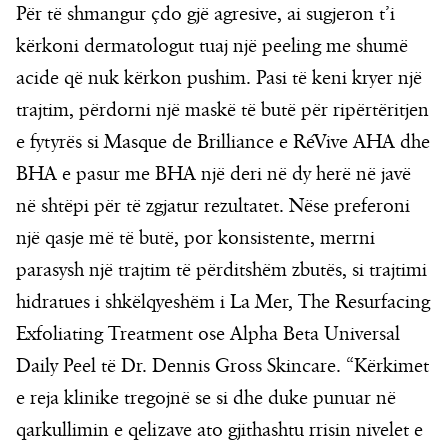
Për të shmangur çdo gjë agresive, ai sugjeron t’i
kërkoni dermatologut tuaj një peeling me shumë
acide që nuk kërkon pushim. Pasi të keni kryer një
trajtim, përdorni një maskë të butë për ripërtëritjen
e fytyrës si Masque de Brilliance e RéVive AHA dhe
BHA e pasur me BHA një deri në dy herë në javë
në shtëpi për të zgjatur rezultatet. Nëse preferoni
një qasje më të butë, por konsistente, merrni
parasysh një trajtim të përditshëm zbutës, si trajtimi
hidratues i shkëlqyeshëm i La Mer, The Resurfacing
Exfoliating Treatment ose Alpha Beta Universal
Daily Peel të Dr. Dennis Gross Skincare. “Kërkimet
e reja klinike tregojnë se si dhe duke punuar në
qarkullimin e qelizave ato gjithashtu rrisin nivelet e