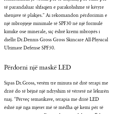
të parandaluar shfaqjen e parakohshme të këtyre
shenjave të plakjes.” Ai rekomandon përdorimin e
një mbrojtjeje minimale të SPF30 në një formulë
kimike ose minerale, siç është kremi mbrojtës i
diellit Dr.Dennis Gross Gross Skincare All-Physical
Ultimate Defense SPF50.
Përdorni një maskë LED
Sipas Dr.Gross, vetëm tre minuta në ditë terapi me
dritë do të bëjnë një ndryshim të vërtetë në lëkurën
tuaj. “Përveç tematikave, terapia me dritë LED
është një nga mjetet më të mëdha që kemi për të