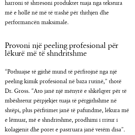
harroni të shtresoni produktet tuaja nga tekstura
më e hollë në më të trashë për thithjen dhe
performancën maksimale.
Provoni një peeling profesional për
lëkurë më të shndritshme
“Pothuajse të gjithë mund të përfitojnë nga një
peeling kimik profesional në baza rutinë,” thotë
Dr. Gross. “Ato janë një mënyrë e shkëlqyer për të
mbështetur përpjekjet tuaja të përgjithshme në
shtëpi, plus përfitimet janë të pafundme, lëkura më
e lëmuar, më e shndritshme, prodhimi i rritur i
kolagjenit dhe poret e pastruara janë vetëm disa”.