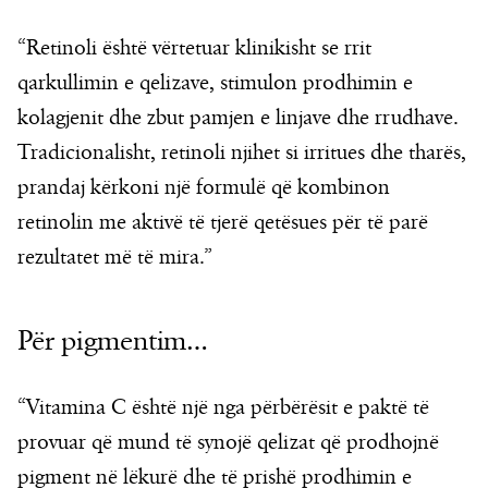
“Retinoli është vërtetuar klinikisht se rrit
qarkullimin e qelizave, stimulon prodhimin e
kolagjenit dhe zbut pamjen e linjave dhe rrudhave.
Tradicionalisht, retinoli njihet si irritues dhe tharës,
prandaj kërkoni një formulë që kombinon
retinolin me aktivë të tjerë qetësues për të parë
rezultatet më të mira.”
Për pigmentim…
“Vitamina C është një nga përbërësit e paktë të
provuar që mund të synojë qelizat që prodhojnë
pigment në lëkurë dhe të prishë prodhimin e