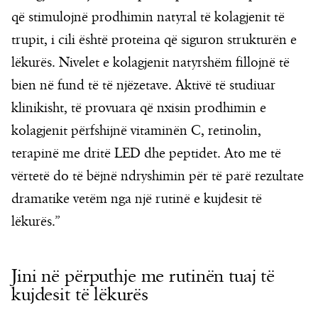
që stimulojnë prodhimin natyral të kolagjenit të
trupit, i cili është proteina që siguron strukturën e
lëkurës. Nivelet e kolagjenit natyrshëm fillojnë të
bien në fund të të njëzetave. Aktivë të studiuar
klinikisht, të provuara që nxisin prodhimin e
kolagjenit përfshijnë vitaminën C, retinolin,
terapinë me dritë LED dhe peptidet. Ato me të
vërtetë do të bëjnë ndryshimin për të parë rezultate
dramatike vetëm nga një rutinë e kujdesit të
lëkurës.”
Jini në përputhje me rutinën tuaj të
kujdesit të lëkurës