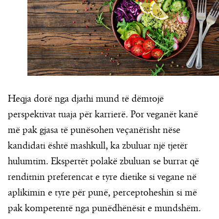
Heqja dorë nga djathi mund të dëmtojë
perspektivat tuaja për karrierë. Por veganët kanë
më pak gjasa të punësohen veçanërisht nëse
kandidati është mashkull, ka zbuluar një tjetër
hulumtim. Ekspertët polakë zbuluan se burrat që
renditnin preferencat e tyre dietike si vegane në
aplikimin e tyre për punë, perceptoheshin si më
pak kompetentë nga punëdhënësit e mundshëm.