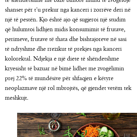
të shëndetshme me bazë bimore mund të zvogëlojë
shanset për t’u prekur nga kanceri i zorrëve deri në
një të pestën. Kjo është ajo që sugjeroi një studim
që hulumtoi lidhjen midis konsumimit të frutave,
perimeve, frutave të thata dhe bishtajoreve në sasi
të ndryshme dhe rrezikut të prekjes nga kanceri
kolorektal. Ndjekja e një diete të shëndetshme
kryesisht të bazuar në bimë lidhet me zvogëlimin
prej 22% të mundësive për shfaqjen e këtyre
neoplazmave një rol mbrojtës, që gjendet vetëm tek
meshkujt.