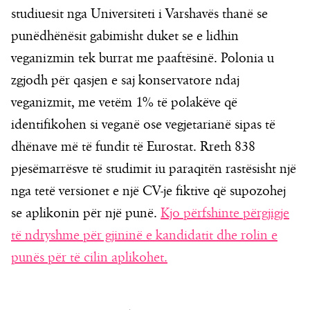
studiuesit nga Universiteti i Varshavës thanë se
punëdhënësit gabimisht duket se e lidhin
veganizmin tek burrat me paaftësinë. Polonia u
zgjodh për qasjen e saj konservatore ndaj
veganizmit, me vetëm 1% të polakëve që
identifikohen si veganë ose vegjetarianë sipas të
dhënave më të fundit të Eurostat. Rreth 838
pjesëmarrësve të studimit iu paraqitën rastësisht një
nga tetë versionet e një CV-je fiktive që supozohej
se aplikonin për një punë.
Kjo përfshinte përgjigje
të ndryshme për gjininë e kandidatit dhe rolin e
punës për të cilin aplikohet.