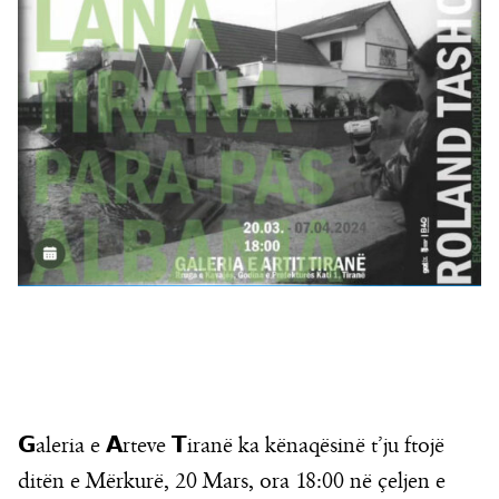
𝗚aleria e 𝗔rteve 𝗧iranë ka kënaqësinë t’ju ftojë
ditën e Mërkurë, 20 Mars, ora 18:00 në çeljen e