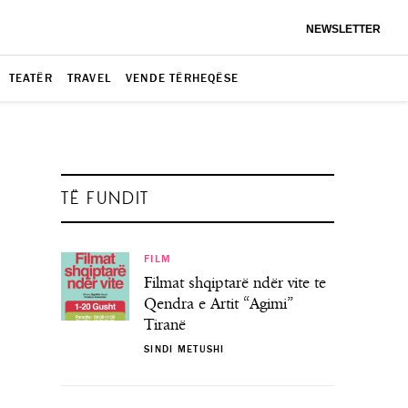
NEWSLETTER
TEATËR
TRAVEL
VENDE TËRHEQËSE
TË FUNDIT
FILM
Filmat shqiptarë ndër vite te
Qendra e Artit “Agimi”
Tiranë
SINDI METUSHI