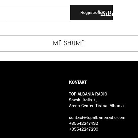
i Kombëtar”
 Kombëtar
“A Big Bold B
Premierë “A
umbur…
në t
MË SHUMË
E SHKUAR
E SHKUAR
KONTAKT
TOP ALBANIA RADIO
Sheshi Italia 1,
Arena Center, Tirana, Albania
contact@topalbaniaradio.com
+35542247492
+35542247299