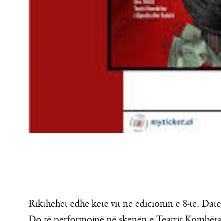
Rikthehet edhe këtë vit në edicionin e 8-të. Datë
Do të performojnë në skenën e Teatrit Kombëtar 