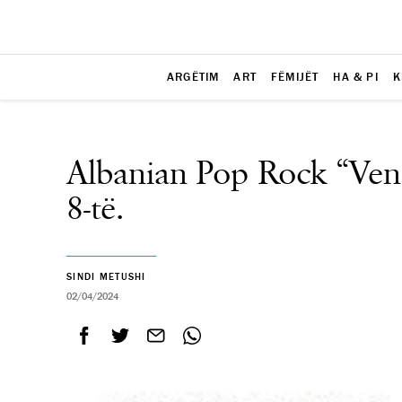
ARGËTIM
ART
FËMIJËT
HA & PI
K
Albanian Pop Rock “Vendi
8-të.
SINDI METUSHI
02/04/2024