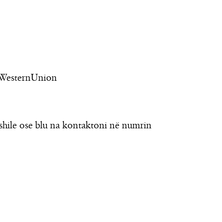
t-WesternUnion
shile ose blu na kontaktoni në numrin