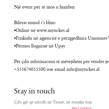
Një event për të mos u humbur
Biletat mund t’i blini:
▪︎Online në www.myticket.al
▪︎Fizikisht në agjencitë e përzgjedhura Unionne
▪︎Përmes llogarisë në Upay
Për çdo informacion të mëtejshëm per vendet je
+355674055500 ose email
info@myticket.al
Stay in touch
Çdo gjë që ndodh në Tiranë, në emailin tuaj.
PAST EVENTS
ART