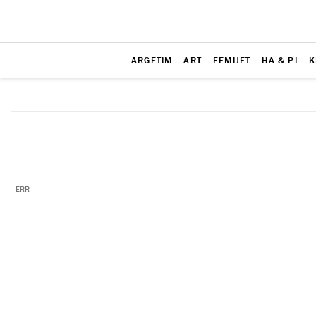
ARGËTIM
ART
FËMIJËT
HA & PI
K
_ERR