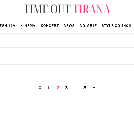
ËSHILLA
KINEMA
KONCERT
NEWS
NGJARJE
STYLE COUNCIL
_
Posts
«
»
1
2
3
pagination
…
8