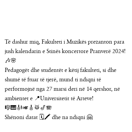
Të dashur miq, Fakulteti i Muzikës prezanton para
jush kalendarin e Stinës koncertore Pranverë 2024!
🎶🌸
Pedagogët dhe studentët e këtij fakulteti, si dhe
shumë të ftuar të tjerë, mund ti ndiqni të
performojnë nga 27 marsi deri në 14 qershor, në
ambientet e 📍Universitetit të Arteve!
🎼🎹🎻🎺🎸🥁🎷🪗
Shënoni datat 🗓️🖍️ dhe na ndiqni 🤗