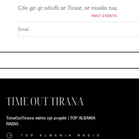
Çdo gjë që ndodh në Tiranë, në emailin tuaj.
PAST EVENTS
ART
Teatri “Testamenti i ri” te “Teatr
“I Huaji”- Premierë në Teatrin
Eksperimental! Nuk duhet h
Tiranë
SINDI METUSHI
SINDI METUSHI
E SHKUAR
E SHKUAR
TimeOutTirana është një projekt i TOP ALBANIA
RADIO.