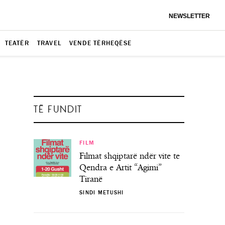
NEWSLETTER
TEATËR
TRAVEL
VENDE TËRHEQËSE
TË FUNDIT
FILM
Filmat shqiptarë ndër vite te
Qendra e Artit “Agimi”
Tiranë
SINDI METUSHI