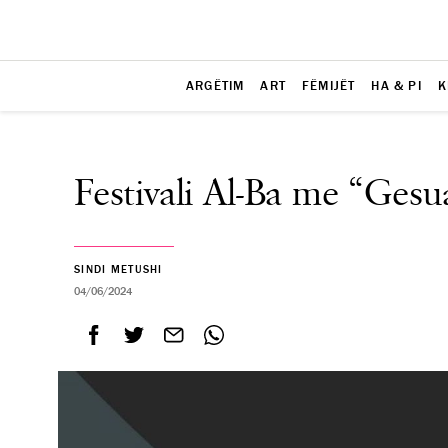
ARGËTIM
ART
FËMIJËT
HA & PI
K
Festivali Al-Ba me “Ges
SINDI METUSHI
04/06/2024