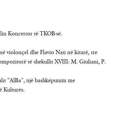
llin Koncertor të TKOB-së.
 violonçel dhe Flavio Nati në kitarë, tre
kompozitorë të shekullit XVIII: M. Giuliani, P.
alit “AlBa”, një bashkëpunim me
ë Kulturës.