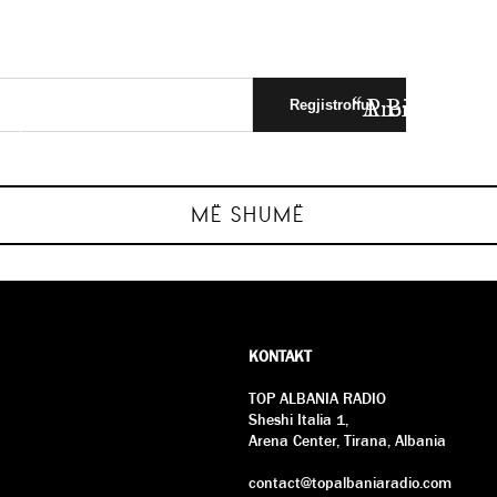
i Kombëtar”
 Kombëtar
“A Big Bold B
Premierë “A
umbur…
në t
MË SHUMË
E SHKUAR
E SHKUAR
KONTAKT
TOP ALBANIA RADIO
Sheshi Italia 1,
Arena Center, Tirana, Albania
contact@topalbaniaradio.com