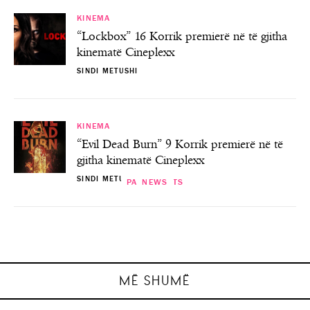
KINEMA
“Lockbox” 16 Korrik premierë në të gjitha
kinematë Cineplexx
SINDI METUSHI
KINEMA
“Evil Dead Burn” 9 Korrik premierë në të
gjitha kinematë Cineplexx
SINDI METUSHI
PAST EVENTS
KINEMA
NEWS
ART
“I Huaji”- Premierë në Teatrin Kombëtar
“A Big Bold Beautiful Journey”18 shtator
Premierë “Andrra e Jetes” në Teatrin
Teatri “Testamenti i ri” te “Teatri
premierë në të gjitha kinematë Cineplexx
Eksperimental! Nuk duhet humbur…
Kombëtar Eksperimental
Kombëtar” Tiranë
SINDI METUSHI
SINDI METUSHI
SINDI METUSHI
SINDI METUSHI
MË SHUMË
E SHKUAR
E SHKUAR
E SHKUAR
E SHKUAR