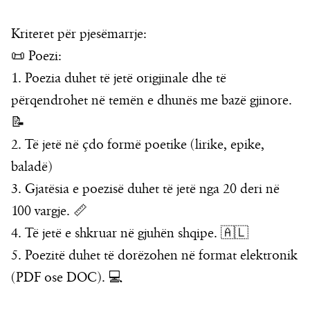
Kriteret për pjesëmarrje:
📜 Poezi:
1. Poezia duhet të jetë origjinale dhe të
përqendrohet në temën e dhunës me bazë gjinore.
📝
2. Të jetë në çdo formë poetike (lirike, epike,
baladë)
3. Gjatësia e poezisë duhet të jetë nga 20 deri në
100 vargje. 📏
4. Të jetë e shkruar në gjuhën shqipe. 🇦🇱
5. Poezitë duhet të dorëzohen në format elektronik
(PDF ose DOC). 💻