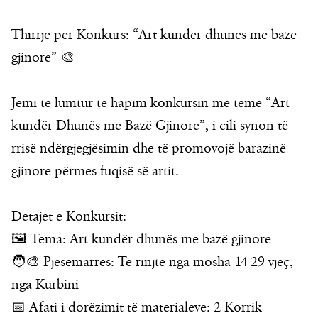
Thirrje për Konkurs: “Art kundër dhunës me bazë
gjinore” 🎨
Jemi të lumtur të hapim konkursin me temë “Art
kundër Dhunës me Bazë Gjinore”, i cili synon të
rrisë ndërgjegjësimin dhe të promovojë barazinë
gjinore përmes fuqisë së artit.
Detajet e Konkursit:
🖼️ Tema: Art kundër dhunës me bazë gjinore
🧑‍🎨 Pjesëmarrës: Të rinjtë nga mosha 14-29 vjeç,
nga Kurbini
📅 Afati i dorëzimit të materialeve: 2 Korrik