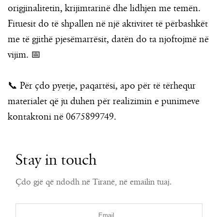
origjinalitetin, krijimtarinë dhe lidhjen me temën.
Fituesit do të shpallen në një aktivitet të përbashkët
me të gjithë pjesëmarrësit, datën do ta njoftojmë në
vijim. 📅
📞 Për çdo pyetje, paqartësi, apo për të tërhequr
materialet që ju duhen për realizimin e punimeve
kontaktoni në 0675899749.
Stay in touch
Çdo gjë që ndodh në Tiranë, në emailin tuaj.