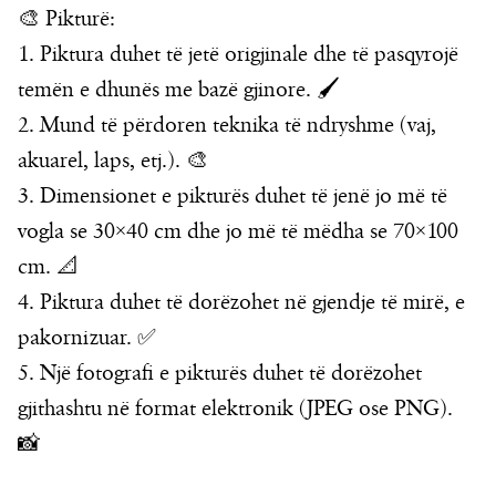
🎨 Pikturë:
1. Piktura duhet të jetë origjinale dhe të pasqyrojë
temën e dhunës me bazë gjinore. 🖌️
2. Mund të përdoren teknika të ndryshme (vaj,
akuarel, laps, etj.). 🎨
3. Dimensionet e pikturës duhet të jenë jo më të
vogla se 30×40 cm dhe jo më të mëdha se 70×100
cm. 📐
4. Piktura duhet të dorëzohet në gjendje të mirë, e
pakornizuar. ✅
5. Një fotografi e pikturës duhet të dorëzohet
gjithashtu në format elektronik (JPEG ose PNG).
📸