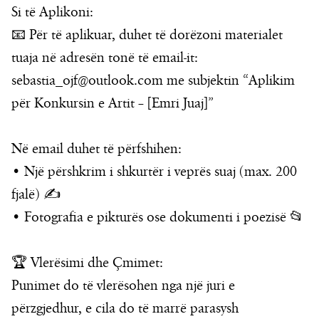
Si të Aplikoni:
📧 Për të aplikuar, duhet të dorëzoni materialet
tuaja në adresën tonë të email-it:
sebastia_ojf@outlook.com
me subjektin “Aplikim
për Konkursin e Artit – [Emri Juaj]”
Në email duhet të përfshihen:
• Një përshkrim i shkurtër i veprës suaj (max. 200
fjalë) ✍️
• Fotografia e pikturës ose dokumenti i poezisë 📂
🏆 Vlerësimi dhe Çmimet:
Punimet do të vlerësohen nga një juri e
përzgjedhur, e cila do të marrë parasysh