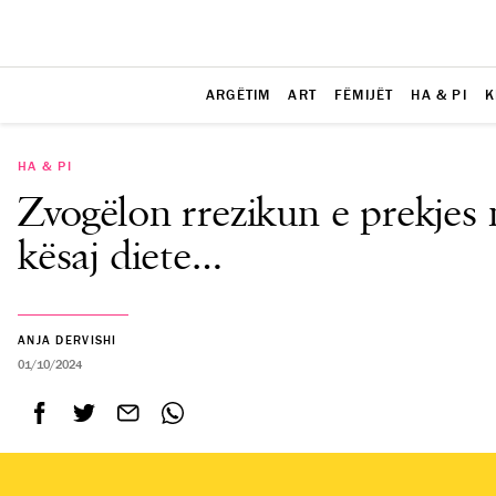
ARGËTIM
ART
FËMIJËT
HA & PI
K
HA & PI
Zvogëlon rrezikun e prekjes
kësaj diete…
ANJA DERVISHI
01/10/2024