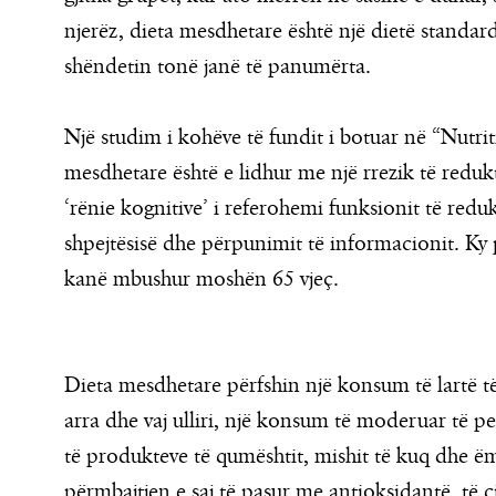
njerëz, dieta mesdhetare është një dietë standard
shëndetin tonë janë të panumërta.
Një studim i kohëve të fundit i botuar në “Nutri
mesdhetare është e lidhur me një rrezik të reduk
‘rënie kognitive’ i referohemi funksionit të redu
shpejtësisë dhe përpunimit të informacionit. Ky 
kanë mbushur moshën 65 vjeç.
Dieta mesdhetare përfshin një konsum të lartë të 
arra dhe vaj ulliri, një konsum të moderuar të 
të produkteve të qumështit, mishit të kuq dhe ëmb
përmbajtjen e saj të pasur me antioksidantë, të ci