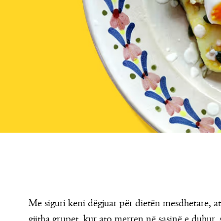
Me siguri keni dëgjuar për dietën mesdhetare, a
gjitha grupet, kur ato merren në sasinë e duhur,