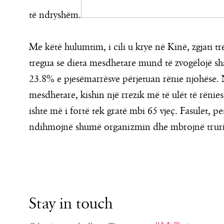
të ndryshëm.
Me këtë hulumtim, i cili u krye në Kinë, zgjati tr
tregua se dieta mesdhetare mund të zvogëlojë sh
23.8% e pjesëmarrësve përjetuan rënie njohëse. N
mesdhetare, kishin një rrezik më të ulët të rënie
ishte më i fortë tek gratë mbi 65 vjeç. Fasulet,
ndihmojnë shumë organizmin dhe mbrojnë trur
Stay in touch