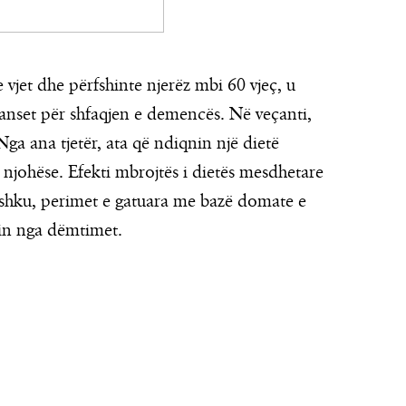
e vjet dhe përfshinte njerëz mbi 60 vjeç, u
anset për shfaqjen e demencës. Në veçanti,
ga ana tjetër, ata që ndiqnin një dietë
s njohëse. Efekti mbrojtës i dietës mesdhetare
 peshku, perimet e gatuara me bazë domate e
in nga dëmtimet.