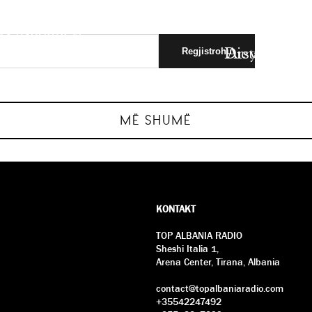
as ushqimeve
 Tea Brame:
jeve për
Dieta e jetëg
Arsyet e fort
dhe…
d
MË SHUMË
KONTAKT
TOP ALBANIA RADIO
Sheshi Italia 1,
Arena Center, Tirana, Albania
contact@topalbaniaradio.com
+35542247492