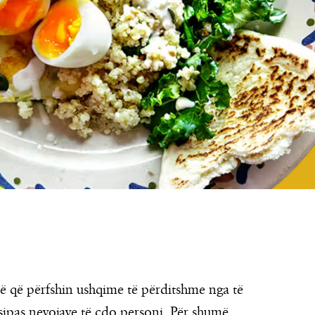
të që përfshin ushqime të përditshme nga të
 sipas nevojave të çdo personi. Për shumë