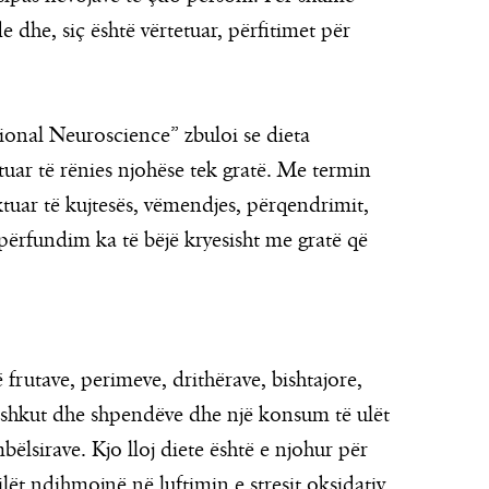
e dhe, siç është vërtetuar, përfitimet për
tional Neuroscience” zbuloi se dieta
tuar të rënies njohëse tek gratë. Me termin
ktuar të kujtesës, vëmendjes, përqendrimit,
përfundim ka të bëjë kryesisht me gratë që
frutave, perimeve, drithërave, bishtajore,
peshkut dhe shpendëve dhe një konsum të ulët
ëlsirave. Kjo lloj diete është e njohur për
lët ndihmojnë në luftimin e stresit oksidativ,