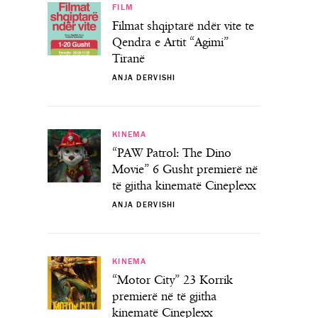
FILM
Filmat shqiptarë ndër vite te
Qendra e Artit “Agimi”
Tiranë
ANJA DERVISHI
KINEMA
“PAW Patrol: The Dino
Movie” 6 Gusht premierë në
të gjitha kinematë Cineplexx
ANJA DERVISHI
KINEMA
“Motor City” 23 Korrik
premierë në të gjitha
kinematë Cineplexx