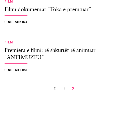
FILM
Filmi dokumentar “Toka e premtuar”
SINDI SHKIRA
FILM
Premiera e filmit të shkurtër të animuar
“ANTIMUZEU”
SINDI METUSHI
Posts
«
1
2
pagination