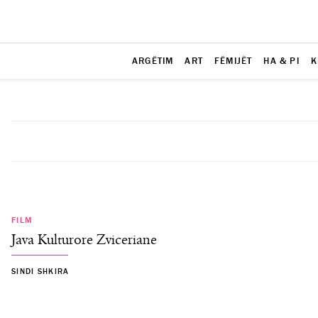
ARGËTIM
ART
FËMIJËT
HA & PI
K
FILM
Java Kulturore Zviceriane
SINDI SHKIRA