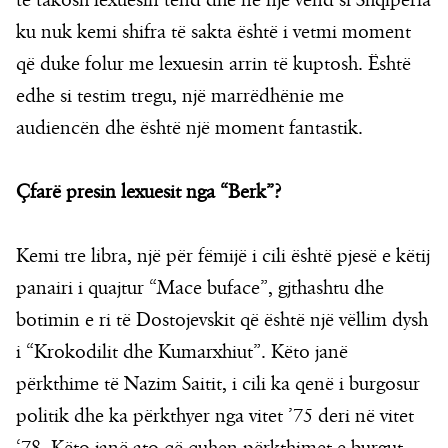
të takosh lexuesin tënd dhe në një vend si Shqipëria
ku nuk kemi shifra të sakta është i vetmi moment
që duke folur me lexuesin arrin të kuptosh. Është
edhe si testim tregu, një marrëdhënie me
audiencën dhe është një moment fantastik.
Çfarë presin lexuesit nga “Berk”?
Kemi tre libra, një për fëmijë i cili është pjesë e këtij
panairi i quajtur “Mace buface”, gjthashtu dhe
botimin e ri të Dostojevskit që është një vëllim dysh
i “Krokodilit dhe Kumarxhiut”. Këto janë
përkthime të Nazim Saitit, i cili ka qenë i burgosur
politik dhe ka përkthyer nga vitet ’75 deri në vitet