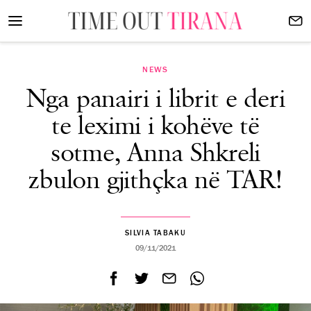
NEWS
Nga panairi i librit e deri
te leximi i kohëve të
sotme, Anna Shkreli
zbulon gjithçka në TAR!
SILVIA TABAKU
09/11/2021