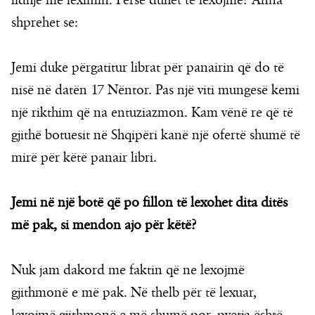
lidhje me leximin. Përse duhet të lexojmë? Anna
shprehet se:
Jemi duke përgatitur librat për panairin që do të
nisë në datën 17 Nëntor. Pas një viti mungesë kemi
një rikthim që na entuziazmon. Kam vënë re që të
gjithë botuesit në Shqipëri kanë një ofertë shumë të
mirë për këtë panair libri.
Jemi në një botë që po fillon të lexohet dita ditës
më pak, si mendon ajo për këtë?
Nuk jam dakord me faktin që ne lexojmë
gjithmonë e më pak. Në thelb për të lexuar,