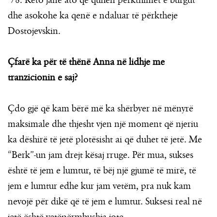
‘78. Këto janë ato që quhen përkthimet e burgut
dhe asokohe ka qenë e ndaluar të përktheje
Dostojevskin.
Çfarë ka për të thënë Anna në lidhje me
tranzicionin e saj?
Çdo gjë që kam bërë më ka shërbyer në mënyrë
maksimale dhe thjesht vjen një moment që njeriu
ka dëshirë të jetë plotësisht ai që duhet të jetë. Me
“Berk”-un jam drejt kësaj rruge. Për mua, sukses
është të jem e lumtur, të bëj një gjumë të mirë, të
jem e lumtur edhe kur jam vetëm, pra nuk kam
nevojë për dikë që të jem e lumtur. Suksesi real në