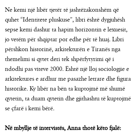
Ne kemi një libër tjetër të jashtëzakonshëm që
quhet “Identitete pluskuse”, libri është dygjuhësh
sepse kemi dashur ta hapim horizontin e lexuesit,
jo vetëm për shqiptar por edhe për të huaj. Libri
përshkon historinë, arkitekturën e Tiranës nga
themelimi si qytet deri tek shpërfytyrimi që i
ndodhi pas viteve 2000. Është një lloj sociologjie e
arkitektures e ardhur me pasazhe letrare dhe figura
historike. Ky libër na bën ta kuptojmë më shumë
qytetin, ta duam qytetin dhe gjithashtu të kuptojmë
se çfarë i kemi bërë.
Në mbyllje të intervistës, Anna thotë këto fjalë: