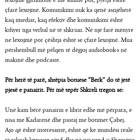
lexojmë gjithmonë e më shumë por, pyetja është
çfarë lexojmë. Komunikimi nuk ka qenë asnjëherë
kaq imediat, kaq efektiv dhe komunikimi është
kthyer nga verbal në të shkruar. Në një farë mënyre
ne lexojmë por çështja është se çfarë lexojmë. Mua
përshembull më pëlqen të dëgjoj audiobook-s në
makinë dhe podcaste.
Për herë të parë, shtëpia botuese “Berk” do të jetë
pjesë e panairit. Për më tepër Shkreli tregon se:
Unë kam bërë panairin e librit edhe më përpara, e
nisa me Kadarenë dhe pastaj me botimet Çabej.
Ajo që është interesante, është që ke mundësi reale