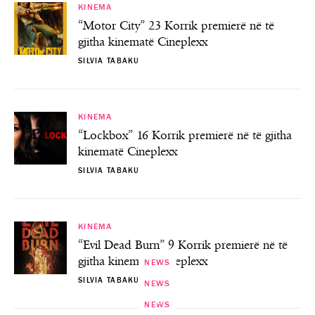
KINEMA
“Motor City” 23 Korrik premierë në të
gjitha kinematë Cineplexx
SILVIA TABAKU
KINEMA
“Lockbox” 16 Korrik premierë në të gjitha
kinematë Cineplexx
SILVIA TABAKU
KINEMA
“Evil Dead Burn” 9 Korrik premierë në të
gjitha kinematë Cineplexx
NEWS
SILVIA TABAKU
NEWS
NEWS
Lexojmë së bashku nga Klubi i Librit “Dua
NEWS