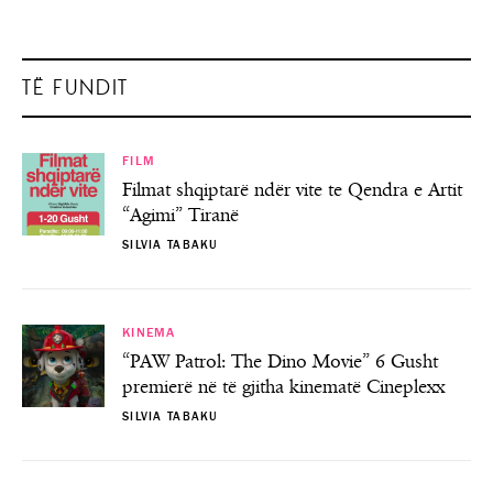
TË FUNDIT
FILM
Filmat shqiptarë ndër vite te Qendra e Artit
“Agimi” Tiranë
SILVIA TABAKU
KINEMA
“PAW Patrol: The Dino Movie” 6 Gusht
premierë në të gjitha kinematë Cineplexx
SILVIA TABAKU