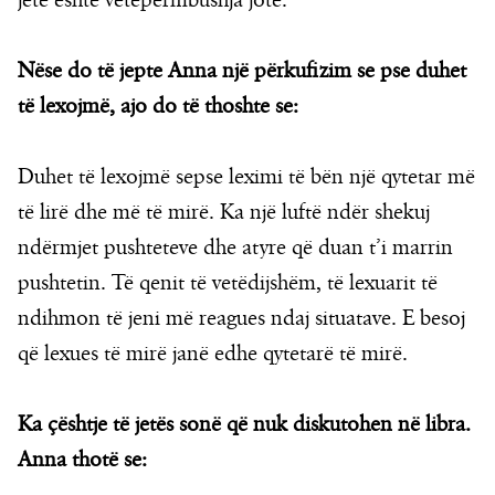
jetë është vetëpërmbushja jote.
Nëse do të jepte Anna një përkufizim se pse duhet
të lexojmë, ajo do të thoshte se:
Duhet të lexojmë sepse leximi të bën një qytetar më
të lirë dhe më të mirë. Ka një luftë ndër shekuj
ndërmjet pushteteve dhe atyre që duan t’i marrin
pushtetin. Të qenit të vetëdijshëm, të lexuarit të
ndihmon të jeni më reagues ndaj situatave. E besoj
që lexues të mirë janë edhe qytetarë të mirë.
Ka çështje të jetës sonë që nuk diskutohen në libra.
Anna thotë se: