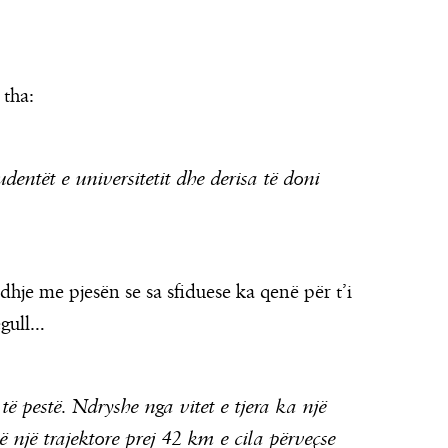
 tha:
udentët e universitetit dhe derisa të doni
idhje me pjesën se sa sfiduese ka qenë për t’i
egull…
të pestë. Ndryshe nga vitet e tjera ka një
 një trajektore prej 42 km e cila përveçse