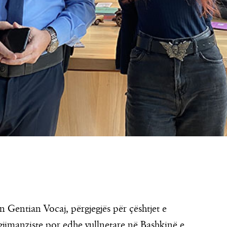
n Gentian Vocaj, përgjegjës për çështjet e
gjimanziste por edhe vullnetare në Bashkinë e