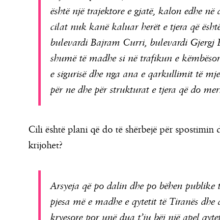
është një trajektore e gjatë, kalon edhe në d
cilat nuk kanë kaluar herët e tjera që ësh
bulevardi Bajram Curri, bulevardi Gjergj 
shumë të madhe si në trafikun e këmbësor
e sigurisë dhe nga ana e qarkullimit të mj
për ne dhe për strukturat e tjera që do m
Cili është plani që do të shërbejë për spostimin
krijohet?
Arsyeja që po dalin dhe po bëhen publike të
pjesa më e madhe e qytetit të Tiranës dhe d
kryesore por unë dua t’ju bëj një apel qyte