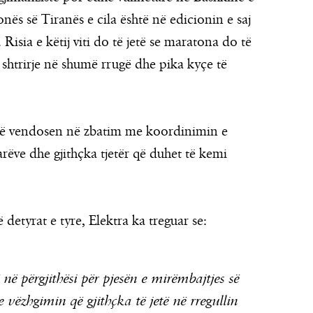
onës së Tiranës e cila është në edicionin e saj
 Risia e këtij viti do të jetë se maratona do të
 shtrirje në shumë rrugë dhe pika kyçe të
 të vendosen në zbatim me koordinimin e
rëve dhe gjithçka tjetër që duhet të kemi
 detyrat e tyre, Elektra ka treguar se:
në përgjithësi për pjesën e mirëmbajtjes së
he vëzhgimin që gjithçka të jetë në rregullin