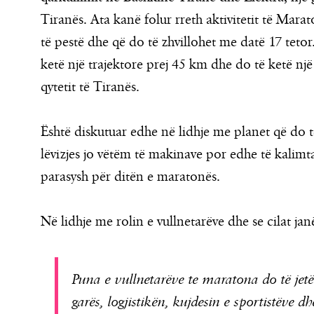
Tiranës. Ata kanë folur rreth aktivitetit të Marat
të pestë dhe që do të zhvillohet me datë 17 tetor.
ketë një trajektore prej 45 km dhe do të ketë një
qytetit të Tiranës.
Është diskutuar edhe në lidhje me planet që do
lëvizjes jo vëtëm të makinave por edhe të kalimta
parasysh për ditën e maratonës.
Në lidhje me rolin e vullnetarëve dhe se cilat janë
Puna e vullnetarëve te maratona do të jetë 
garës, logjistikën, kujdesin e sportistëve d