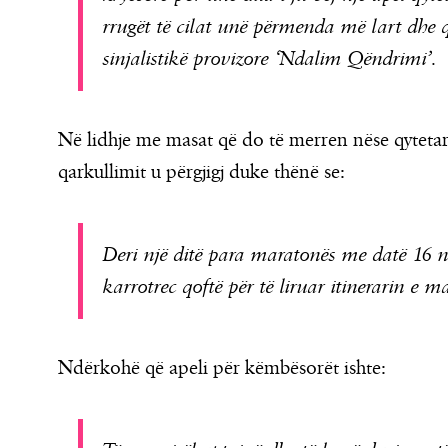
rrugët të cilat unë përmenda më lart dhe q
sinjalistikë provizore ‘Ndalim Qëndrimi’.
Në lidhje me masat që do të merren nëse qytetarë
qarkullimit u përgjigj duke thënë se:
Deri një ditë para maratonës me datë 16 n
karrotrec qoftë për të liruar itinerarin e m
Ndërkohë që apeli për këmbësorët ishte: