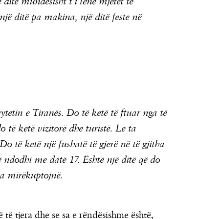
ditë mundësisht t’i lënë mjetet të
jë ditë pa makina, një ditë feste në
ytetin e Tiranës. Do të ketë të ftuar nga të
o të ketë vizitorë dhe turistë. Le ta
Do të ketë një fushatë të gjerë në të gjitha
ë ndodhi me datë 17. Është një ditë që do
 na mirëkuptojnë.
të tjera dhe se sa e rëndësishme është,