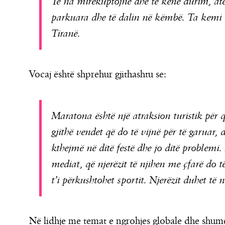
Të na mirëkuptojnë dhe të kenë durim, atë 
parkuara dhe të dalin në këmbë. Ta kemi n
Tiranë.
Vocaj është shprehur gjithashtu se:
Maratona është një atraksion turistik për q
gjithë vendet që do të vijnë për të garuar, d
kthejmë në ditë festë dhe jo ditë problemi. 
mediat, që njerëzit të njihen me çfarë do t
t’i përkushtohet sportit. Njerëzit duhet të
Në lidhje me temat e ngrohjes globale dhe shumë 