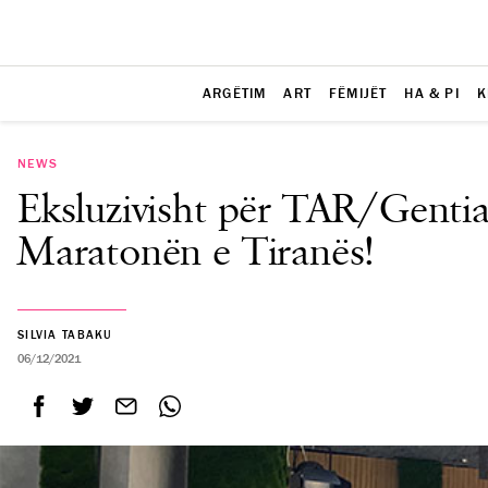
ARGËTIM
ART
FËMIJËT
HA & PI
K
NEWS
Eksluzivisht për TAR/Gentian
Maratonën e Tiranës!
SILVIA TABAKU
06/12/2021