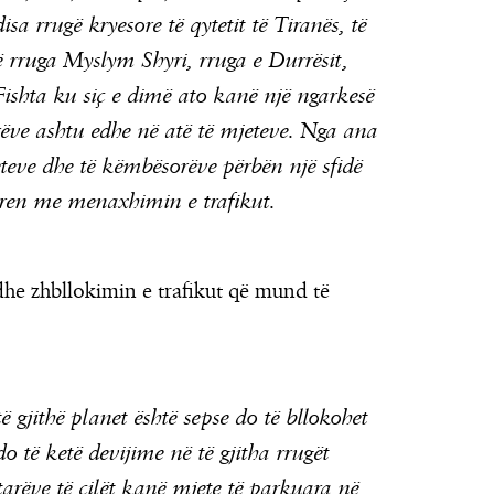
isa rrugë kryesore të qytetit të Tiranës, të
të rruga Myslym Shyri, rruga e Durrësit,
Fishta ku siç e dimë ato kanë një ngarkesë
ëve ashtu edhe në atë të mjeteve. Nga ana
eteve dhe të këmbësorëve përbën një sfidë
erren me menaxhimin e trafikut.
 dhe zhbllokimin e trafikut që mund të
 gjithë planet është sepse do të bllokohet
o të ketë devijime në të gjitha rrugët
tarëve të cilët kanë mjete të parkuara në