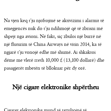
Na vjen keq t’ju njoftojmë se aktivizimi i alarmit të
emegjencës nuk do t’ju ndihmojë që të zbrisni më
shpejt nga avioni. Në fakt, siç zbuloi një burrë në
një fluturim të China Airways në vitin 2014, ka të
ngjarë t’ju vonojë edhe më shumë. Ai shkaktoi
dëme me vlerë rreth 10,000 £ (13,100 dollarë) dhe
pasagjerët mbetën të bllokuar për dy orë.
Një cigare elektronike shpërtheu
Cigaret elektronike mund të rezultojnë të