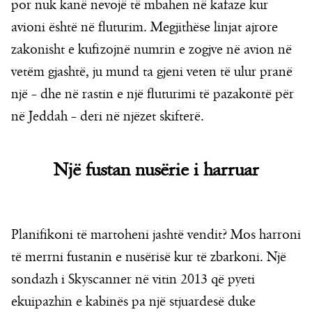
por nuk kanë nevojë të mbahen në kafaze kur
avioni është në fluturim. Megjithëse linjat ajrore
zakonisht e kufizojnë numrin e zogjve në avion në
vetëm gjashtë, ju mund ta gjeni veten të ulur pranë
një – dhe në rastin e një fluturimi të pazakontë për
në Jeddah – deri në njëzet skifterë.
Një fustan nusërie i harruar
Planifikoni të martoheni jashtë vendit? Mos harroni
të merrni fustanin e nusërisë kur të zbarkoni. Një
sondazh i Skyscanner në vitin 2013 që pyeti
ekuipazhin e kabinës pa një stjuardesë duke