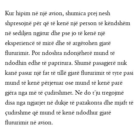
Kur hipim në një avion, shumica prej nesh
shpresojnë për që të kenë një person të këndshëm
në sediljen ngjitur dhe pse jo të kenë një
eksperiencë të mirë dhe të argëtohen gjatë
fluturimit. Por ndoshta ndonjëherë mund të
ndodhin edhe të papritura. Shumë pasagjerë nuk
kanë pasur një fat të tillë gjatë fluturimit të tyre pasi
mund të kenë përjetuar ose mund të kenë parë
gjëra nga më të çuditshmet. Ne do t’ju tregojmë
disa nga ngjarjet në dukje të pazakonta dhe mjaft të
çuditshme që mund të kenë ndodhur gjatë
fluturimit në avion.