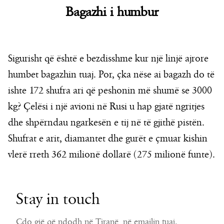
Bagazhi i humbur
Sigurisht që është e bezdisshme kur një linjë ajrore
humbet bagazhin tuaj. Por, çka nëse ai bagazh do të
ishte 172 shufra ari që peshonin më shumë se 3000
kg? Çelësi i një avioni në Rusi u hap gjatë ngritjes
dhe shpërndau ngarkesën e tij në të gjithë pistën.
Shufrat e arit, diamantet dhe gurët e çmuar kishin
vlerë rreth 362 milionë dollarë (275 milionë funte).
Stay in touch
Çdo gjë që ndodh në Tiranë, në emailin tuaj.