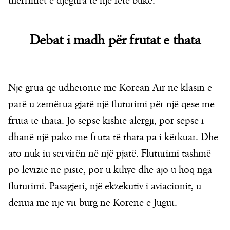
thërrimet e djegura të një fete buke.
Debat i madh për frutat e thata
Një grua që udhëtonte me Korean Air në klasin e
parë u zemërua gjatë një fluturimi për një qese me
fruta të thata. Jo sepse kishte alergji, por sepse i
dhanë një pako me fruta të thata pa i kërkuar. Dhe
ato nuk iu servirën në një pjatë. Fluturimi tashmë
po lëvizte në pistë, por u kthye dhe ajo u hoq nga
fluturimi. Pasagjeri, një ekzekutiv i aviacionit, u
dënua me një vit burg në Korenë e Jugut.