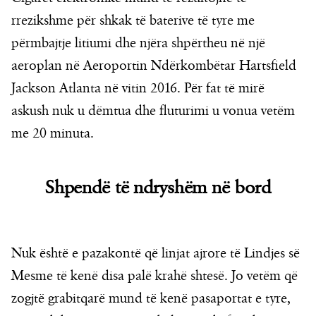
rrezikshme për shkak të baterive të tyre me
përmbajtje litiumi dhe njëra shpërtheu në një
aeroplan në Aeroportin Ndërkombëtar Hartsfield
Jackson Atlanta në vitin 2016. Për fat të mirë
askush nuk u dëmtua dhe fluturimi u vonua vetëm
me 20 minuta.
Shpendë të ndryshëm në bord
Nuk është e pazakontë që linjat ajrore të Lindjes së
Mesme të kenë disa palë krahë shtesë. Jo vetëm që
zogjtë grabitqarë mund të kenë pasaportat e tyre,