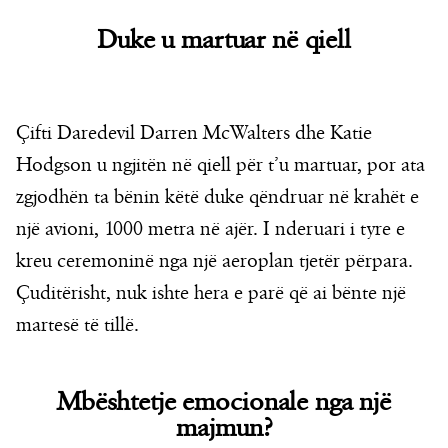
Duke u martuar në qiell
Çifti Daredevil Darren McWalters dhe Katie
Hodgson u ngjitën në qiell për t’u martuar, por ata
zgjodhën ta bënin këtë duke qëndruar në krahët e
një avioni, 1000 metra në ajër. I nderuari i tyre e
kreu ceremoninë nga një aeroplan tjetër përpara.
Çuditërisht, nuk ishte hera e parë që ai bënte një
martesë të tillë.
Mbështetje emocionale nga një
majmun?