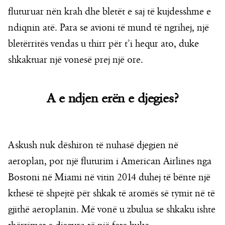
fluturuar nën krah dhe bletët e saj të kujdesshme e
ndiqnin atë. Para se avioni të mund të ngrihej, një
bletërritës vendas u thirr për t’i hequr ato, duke
shkaktuar një vonesë prej një ore.
A e ndjen erën e djegies?
Askush nuk dëshiron të nuhasë djegien në
aeroplan, por një fluturim i American Airlines nga
Bostoni në Miami në vitin 2014 duhej të bënte një
kthesë të shpejtë për shkak të aromës së tymit në të
gjithë aeroplanin. Më vonë u zbulua se shkaku ishte