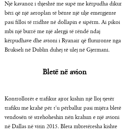
Një kavanoz i thjeshtë me supë me kërpudha dikur
bëri që një aeroplan të bënte një ulje emergjente
pasi filloi të rridhte në dollapin e sipërm. Ai pikoi
mbi një burrë me një alergji të rëndë ndaj
kërpudhave dhe avioni i Ryanair që fluturonte nga
Brukseli në Dublin duhej të ulej në Gjermani.
Bletë në avion
Kontrollorët e trafikut ajror kishin një lloj tjetër
trafiku me krahë për t’u përballur pasi mijëra bletë
vendosën të strehoheshin nën krahun e një avioni
në Dallas në vitin 2015. Bleta mbretëresha kishte