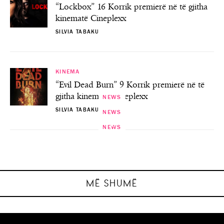
“Lockbox” 16 Korrik premierë në të gjitha
kinematë Cineplexx
SILVIA TABAKU
KINEMA
“Evil Dead Burn” 9 Korrik premierë në të
gjitha kinematë Cineplexx
NEWS
SILVIA TABAKU
NEWS
NEWS
Lexojmë së bashku nga Klubi i Librit “Dua
NEWS
8 shtatori, Dita Ndërkombëtare e Shkrim-
Librin” për Ditën Ndërkombëtare të
‘Morad’, koncert live në sheshin
Filmat e javës te “SenTea Piramida” Tiranë
‘Skënderbej’ në Tiranë!
Shkrimit dhe Leximit
Leximit
SILVIA TABAKU
SILVIA TABAKU
SILVIA TABAKU
SILVIA TABAKU
MË SHUMË