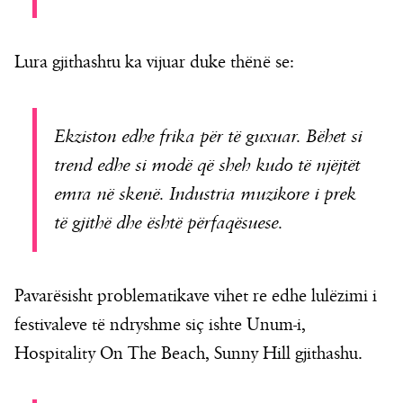
Lura gjithashtu ka vijuar duke thënë se:
Ekziston edhe frika për të guxuar. Bëhet si
trend edhe si modë që sheh kudo të njëjtët
emra në skenë. Industria muzikore i prek
të gjithë dhe është përfaqësuese.
Pavarësisht problematikave vihet re edhe lulëzimi i
festivaleve të ndryshme siç ishte Unum-i,
Hospitality On The Beach, Sunny Hill gjithashu.