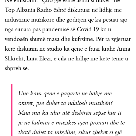
Në emisionin “Çdo gjë është ashtu si duket” në
Top Albania Radio është diskutuar në lidhje me
industrinë muzikore dhe goditjen që ka pësuar ajo
nga situata pas pandemisë së Covid-19 ku u
vendosën shumë masa dhe kufizime. Për ta zgjeruar
këtë diskutim në studio ka qenë e ftuar krahë Anna
Shkrelit, Lura Elezi, e cila në lidhje me këtë temë u
shpreh se:
Unë kam qenë e paqartë në lidhje me
oraret, pse duhet ta ndalosh muzikën?
Mua ma ka ulur atë dëshirën sepse kur ti
je në kulmin e muzikës vjen pronari dhe të
thotë duhet ta mbyllim, sikur zbehet si gjë