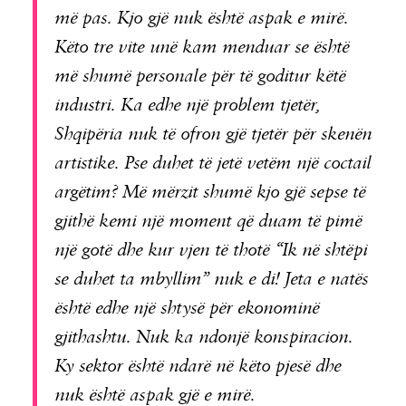
më pas. Kjo gjë nuk është aspak e mirë.
Këto tre vite unë kam menduar se është
më shumë personale për të goditur këtë
industri. Ka edhe një problem tjetër,
Shqipëria nuk të ofron gjë tjetër për skenën
artistike. Pse duhet të jetë vetëm një coctail
argëtim? Më mërzit shumë kjo gjë sepse të
gjithë kemi një moment që duam të pimë
një gotë dhe kur vjen të thotë “Ik në shtëpi
se duhet ta mbyllim” nuk e di! Jeta e natës
është edhe një shtysë për ekonominë
gjithashtu. Nuk ka ndonjë konspiracion.
Ky sektor është ndarë në këto pjesë dhe
nuk është aspak gjë e mirë.