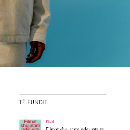
TË FUNDIT
FILM
Filmat shqiptarë ndër vite te