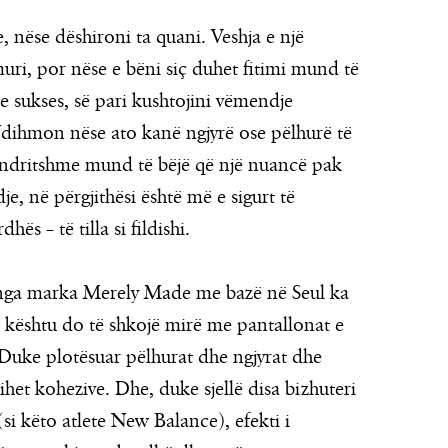
, nëse dëshironi ta quani. Veshja e një
 muri, por nëse e bëni siç duhet fitimi mund të
me sukses, së pari kushtojini vëmendje
Ndihmon nëse ato kanë ngjyrë ose pëlhurë të
e ndritshme mund të bëjë që një nuancë pak
, në përgjithësi është më e sigurt të
s – të tilla si fildishi.
u nga marka Merely Made me bazë në Seul ka
 kështu do të shkojë mirë me pantallonat e
Duke plotësuar pëlhurat dhe ngjyrat dhe
dihet kohezive. Dhe, duke sjellë disa bizhuteri
(si këto atlete New Balance), efekti i