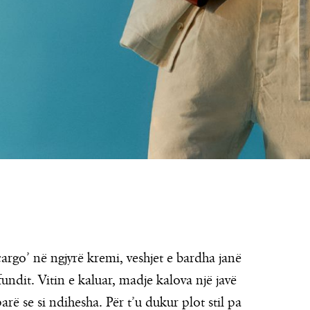
argo’ në ngjyrë kremi, veshjet e bardha janë
undit. Vitin e kaluar, madje kalova një javë
rë se si ndihesha. Për t’u dukur plot stil pa