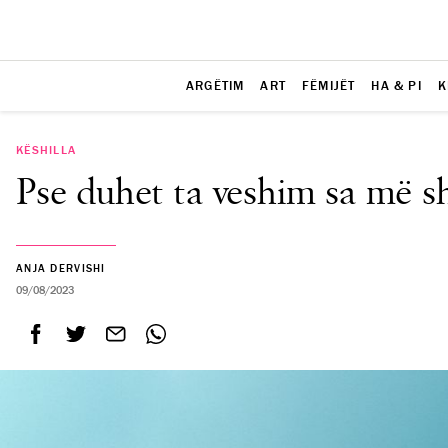
ARGËTIM
ART
FËMIJËT
HA & PI
K
KËSHILLA
Pse duhet ta veshim sa më s
ANJA DERVISHI
09/08/2023