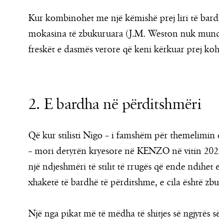
Kur kombinohet me një këmishë prej liri të bardhë
mokasina të zbukuruara (J.M. Weston nuk mund të
freskët e dasmës verore që keni kërkuar prej koh
2. E bardha në përditshmëri
Që kur stilisti Nigo – i famshëm për themelimin
– mori detyrën kryesore në KENZO në vitin 2021,
një ndjeshmëri të stilit të rrugës që ende ndihet 
xhaketë të bardhë të përditshme, e cila është
Një nga pikat më të mëdha të shitjes së ngjyrës së