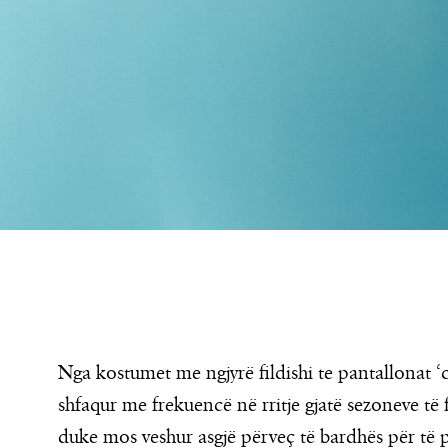
Nga kostumet me ngjyrë fildishi te pantallonat ‘c
shfaqur me frekuencë në rritje gjatë sezoneve të f
duke mos veshur asgjë përveç të bardhës për të pa