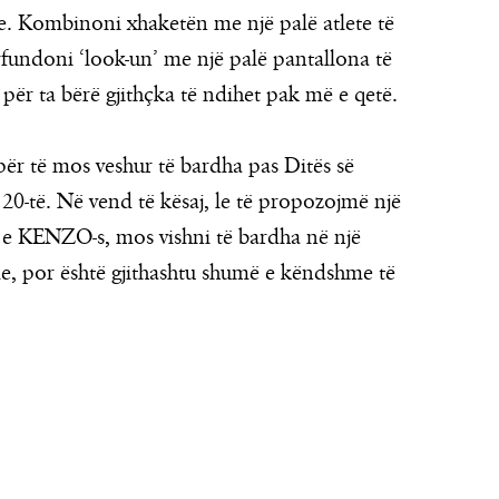
ije. Kombinoni xhaketën me një palë atlete të
ërfundoni ‘look-un’ me një palë pantallona të
ër ta bërë gjithçka të ndihet pak më e qetë.
ër të mos veshur të bardha pas Ditës së
e 20-të. Në vend të kësaj, le të propozojmë një
ë e KENZO-s, mos vishni të bardha në një
hme, por është gjithashtu shumë e këndshme të