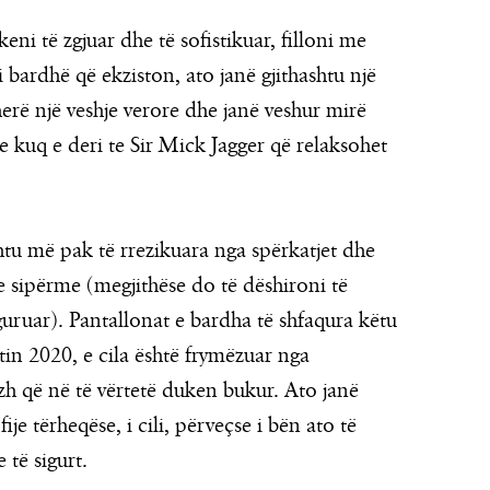
eni të zgjuar dhe të sofistikuar, filloni me
i bardhë që ekziston, ato janë gjithashtu një
rë një veshje verore dhe janë veshur mirë
e kuq e deri te Sir Mick Jagger që relaksohet
htu më pak të rrezikuara nga spërkatjet dhe
 e sipërme (megjithëse do të dëshironi të
uruar). Pantallonat e bardha të shfaqura këtu
in 2020, e cila është frymëzuar nga
zh që në të vërtetë duken bukur. Ato janë
e tërheqëse, i cili, përveçse i bën ato të
 të sigurt.