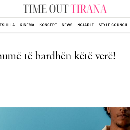
ËSHILLA
KINEMA
KONCERT
NEWS
NGJARJE
STYLE COUNCIL
humë të bardhën këtë verë!