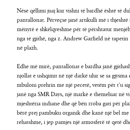
Nëse qëllimi juaj kur vishni të bardhë është të duk
pantallonat. Përveçse janë artikulli më i thjeshtë 
mënyrë e shkëlqyeshme për të përshtatur menjëhe
nga të gjithë, nga z. Andrew Garfield në tapetin 
në plazh.
Edhe më mirë, pantallonat e bardha janë gjithas
njollat e ushqimit në një darkë ulur se sa gjysma
mbuloni prehrin me një pecetë, vetëm për t’u sig
janë nga SMR Days, një markë e themeluar në vit
mjeshtëria indiane dhe që bën rroba gati për pla
bërë prej pambuku organik dhe kanë një bel me fij
rehatshme, i jep pamjes një atmosferë të qetë dhe