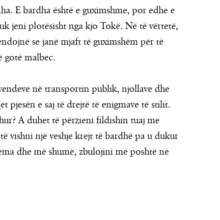
dha. E bardha është e guximshme, por edhe e
k jeni plotësisht nga kjo Tokë. Në të vërtetë,
endojnë se janë mjaft të guximshëm për të
jë gotë malbec.
j vendeve në transportin publik, njollave dhe
t pjesën e saj të drejtë të enigmave të stilit.
hur? A duhet të përzieni fildishin tuaj me
 vishni një veshje krejt të bardhë pa u dukur
 dilema dhe më shumë, zbulojini më poshtë në