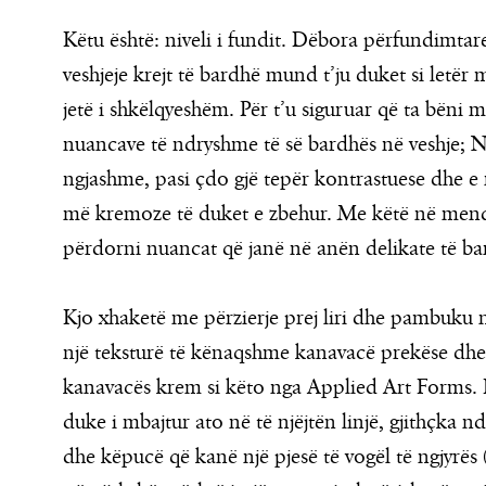
Këtu është: niveli i fundit. Dëbora përfundimtare
veshjeje krejt të bardhë mund t’ju duket si letër
jetë i shkëlqyeshëm. Për t’u siguruar që ta bëni 
nuancave të ndryshme të së bardhës në veshje; 
ngjashme, pasi çdo gjë tepër kontrastuese dhe 
më kremoze të duket e zbehur. Me këtë në mendje
përdorni nuancat që janë në anën delikate të bardhë
Kjo xhaketë me përzierje prej liri dhe pambuk
një teksturë të kënaqshme kanavacë prekëse dhe
kanavacës krem si këto nga Applied Art Forms. 
duke i mbajtur ato në të njëjtën linjë, gjithçka n
dhe këpucë që kanë një pjesë të vogël të ngjyrës 