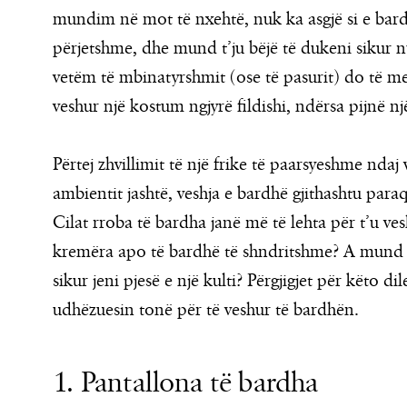
mundim në mot të nxehtë, nuk ka asgjë si e bar
përjetshme, dhe mund t’ju bëjë të dukeni sikur nu
vetëm të mbinatyrshmit (ose të pasurit) do të m
veshur një kostum ngjyrë fildishi, ndërsa pijnë n
Përtej zhvillimit të një frike të paarsyeshme nda
ambientit jashtë, veshja e bardhë gjithashtu paraqe
Cilat rroba të bardha janë më të lehta për t’u ves
kremëra apo të bardhë të shndritshme? A mund të
sikur jeni pjesë e një kulti? Përgjigjet për këto
udhëzuesin tonë për të veshur të bardhën.
1. Pantallona të bardha