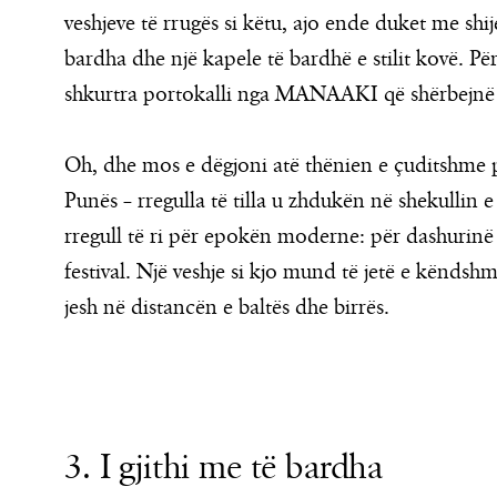
veshjeve të rrugës si këtu, ajo ende duket me sh
bardha dhe një kapele të bardhë e stilit kovë. P
shkurtra portokalli nga MANAAKI që shërbejnë p
Oh, dhe mos e dëgjoni atë thënien e çuditshme p
Punës – rregulla të tilla u zhdukën në shekullin 
rregull të ri për epokën moderne: për dashurin
festival. Një veshje si kjo mund të jetë e kënds
jesh në distancën e baltës dhe birrës.
3. I gjithi me të bardha