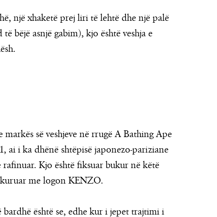
, një xhaketë prej liri të lehtë dhe një palë
 bëjë asnjë gabim), kjo është veshja e
ësh.
 e markës së veshjeve në rrugë A Bathing Ape
 ai i ka dhënë shtëpisë japonezo-pariziane
e rafinuar. Kjo është fiksuar bukur në këtë
 zbukuruar me logon KENZO.
 bardhë është se, edhe kur i jepet trajtimi i