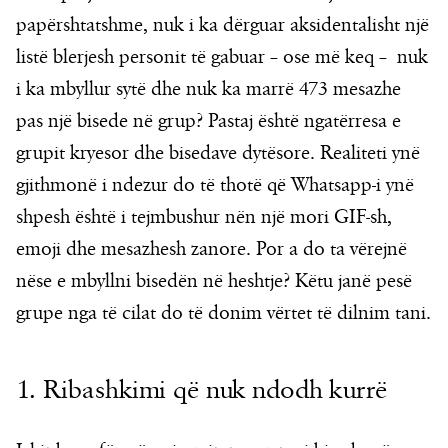
papërshtatshme, nuk i ka dërguar aksidentalisht një
listë blerjesh personit të gabuar – ose më keq – nuk
i ka mbyllur sytë dhe nuk ka marrë 473 mesazhe
pas një bisede në grup? Pastaj është ngatërresa e
grupit kryesor dhe bisedave dytësore. Realiteti ynë
gjithmonë i ndezur do të thotë që Whatsapp-i ynë
shpesh është i tejmbushur nën një mori GIF-sh,
emoji dhe mesazhesh zanore. Por a do ta vërejnë
nëse e mbyllni bisedën në heshtje? Këtu janë pesë
grupe nga të cilat do të donim vërtet të dilnim tani.
1. Ribashkimi që nuk ndodh kurrë