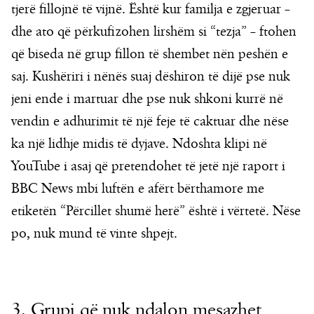
tjerë fillojnë të vijnë. Është kur familja e zgjeruar –
dhe ato që përkufizohen lirshëm si “tezja” – ftohen
që biseda në grup fillon të shembet nën peshën e
saj. Kushëriri i nënës suaj dëshiron të dijë pse nuk
jeni ende i martuar dhe pse nuk shkoni kurrë në
vendin e adhurimit të një feje të caktuar dhe nëse
ka një lidhje midis të dyjave. Ndoshta klipi në
YouTube i asaj që pretendohet të jetë një raport i
BBC News mbi luftën e afërt bërthamore me
etiketën “Përcillet shumë herë” është i vërtetë. Nëse
po, nuk mund të vinte shpejt.
3. Grupi që nuk ndalon mesazhet