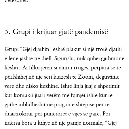
qetësohet.
5. Grupi i krijuar gjatë pandemisë
Grupi “Gjej djathin” është plakur si një rrotë djathi
e lënë jashtë në diell. Sigurisht, nuk quhej gjithmonë
kështu. Ai filloi jetën si emri i rrugës, përpara se të
përfshihej në një seri kuizesh të Zoom, degustime
vere dhe disko kuzhine. Ishte linja juaj e shpëtimit
kur kontakti juaj i vetëm me fqinjët ishte kur të
gjithë mblidheshit në pragun e shtëpisë për të
duartrokitur për punëtorët e vijës së parë. Por
ndërsa bota u kthye në një pamje normale, “Gjej