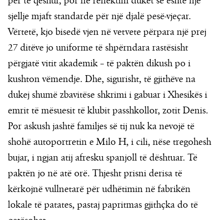
për të qeshur, por në reflektim duket se është një
sjellje mjaft standarde për një djalë pesë-vjeçar.
Vërtetë, kjo bisedë vjen në vetvete përpara një prej
27 ditëve jo uniforme të shpërndara rastësisht
përgjatë vitit akademik – të paktën dikush po i
kushton vëmendje. Dhe, sigurisht, të gjithëve na
dukej shumë zbavitëse shkrimi i gabuar i Xhesikës i
emrit të mësuesit të klubit passhkollor, zotit Denis.
Por askush jashtë familjes së tij nuk ka nevojë të
shohë autoportretin e Milo H, i cili, nëse tregohesh
bujar, i ngjan atij afresku spanjoll të dështuar. Të
paktën jo në atë orë. Thjesht prisni derisa të
kërkojnë vullnetarë për udhëtimin në fabrikën
lokale të patates, pastaj papritmas gjithçka do të