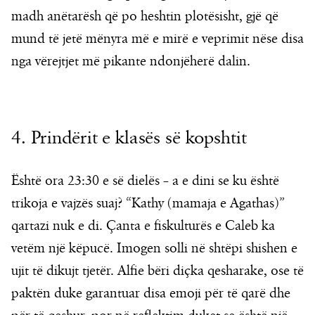
madh anëtarësh që po heshtin plotësisht, gjë që
mund të jetë mënyra më e mirë e veprimit nëse disa
nga vërejtjet më pikante ndonjëherë dalin.
4. Prindërit e klasës së kopshtit
Është ora 23:30 e së dielës – a e dini se ku është
trikoja e vajzës suaj? “Kathy (mamaja e Agathas)”
qartazi nuk e di. Çanta e fiskulturës e Caleb ka
vetëm një këpucë. Imogen solli në shtëpi shishen e
ujit të dikujt tjetër. Alfie bëri diçka qesharake, ose të
paktën duke garantuar disa emoji për të qarë dhe