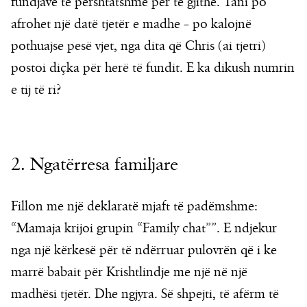
fundjavë të përshtatshme për të gjithë. Tani po
afrohet një datë tjetër e madhe – po kalojnë
pothuajse pesë vjet, nga dita që Chris (ai tjetri)
postoi diçka për herë të fundit. E ka dikush numrin
e tij të ri?
2. Ngatërresa familjare
Fillon me një deklaratë mjaft të padëmshme:
“Mamaja krijoi grupin “Family chat””. E ndjekur
nga një kërkesë për të ndërruar pulovrën që i ke
marrë babait për Krishtlindje me një në një
madhësi tjetër. Dhe ngjyra. Së shpejti, të afërm të