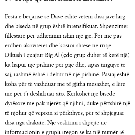
Festa e beqarisë së Dave është vetëm disa javë larg
dhe biseda në grup është intensifikuar. Shpenzimet
fillestare për udhëtimin ishin një gjë. Por më pas
erdhën aktivitetet dhe kostot shtesë në rritje.
Dikush i quajtur Big Al (çdo grup duhet të ketë një)
ka hapur një pishinë për pije dhe, sipas tingujve të
saj, tashmë është i dehur në një pishinë. Pastaj është
koha për të vazhduar me të gjitha mesazhet, e lëre
më për t’i deshifruar ato. Kërkohet një bisedë
dytësore me pak njerëz që njihni, duke përfshirë një
të njohur që vepron si përkthyes, për të shpjeguar
disa nga shakatë. Një vështrim i shpejtë në
informacionin e grupit tregon se ka një numër të