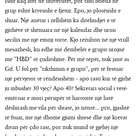
Ishit kaq afër në universitet, por tani biseda në
grup është kryesisht e fjetur. Epo, jo plotësisht e
shuar. Një anëtar i zellshëm ka ditëlindjet e të
gjithëve të shënuara në një kalendar dhe uron
secilin me një emoji torte. Kjo rezulton në një vrull
mesazhesh, ku edhe më dembelët e grupit urojnë
me “HBD” të çuditshme. Për më tepër, nuk janë as
Gif. U fol për “rikthimin e grupit”, për të festuar
një përvjetor të rëndësishëm – apo rasti kur të gjithë
ju mbushët 30 vjeç? Apo 40? Sekretari social i vetë-
emëruar e mori përsipër të hartonte një listë
dëshirash me vila për shtatë, jo nëntë… prit, gjashtë
të ftuar, me një dhomë gjumi shtesë dhe një krevat
divan për çdo rast, por nuk mund të gjehej një