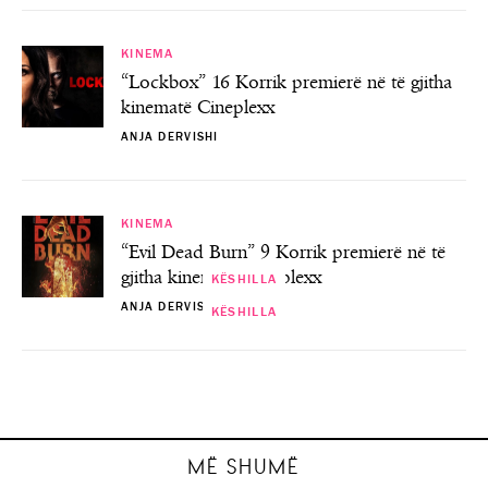
KINEMA
“Lockbox” 16 Korrik premierë në të gjitha
kinematë Cineplexx
ANJA DERVISHI
KINEMA
“Evil Dead Burn” 9 Korrik premierë në të
gjitha kinematë Cineplexx
KËSHILLA
ANJA DERVISHI
KËSHILLA
KËSHILLA
KËSHILLA
Ekspertët e ‘interior design’ ndajnë
Dita Ndërkombëtare e Ushqimit “Cfarë ka
këshillat e tyre të mobilimit të duhur të
Si të përgatiteni për maratonë, sipas
33 mënyra për të bërë një jetë më
në pjatën time ?”
ambienteve…
aventureske!
ekspertëve!
ANJA DERVISHI
ANJA DERVISHI
ANJA DERVISHI
ANJA DERVISHI
MË SHUMË