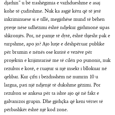
djathin” u bë trashëgimia e vazhdueshme e asaj
kohe të çuditshme. Nuk ka asgjë këtu që të jetë
inkriminuese si e tillë, megjithëse mund të bëhen
pyetje nëse udhëzimi është ndjekur gjithmonë sipas
shkronjës. Por, në pamje të dytë, është thjesht pak e
turpshme, apo jo? Ajo lutje e dëshpëruar publike
për brumin e nënës ose kutitë e vezëve për
projektin e krijimtarisë me të cilën po punonit, nuk
rezultoi e kotë, e ruajtur si një insekt i bllokuar në
qelibar. Kur çifti i bezdisshëm në numrin 10 u
largua, pati një ndjenjë të dukshme gëzimi. Por
rezulton se ankesa për ta ishte ajo që në fakt e
galvanizoi grupin. Dhe gjithçka që keni vërtet të
përbashkët është një kod zone.