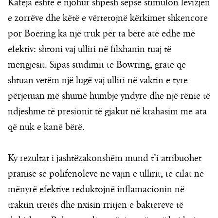
Kafeja është e njohur shpesh sepse stimulon lëvizjen
e zorrëve dhe këtë e vërtetojnë kërkimet shkencore
por Boëring ka një truk për ta bërë atë edhe më
efektiv: shtoni vaj ulliri në filxhanin tuaj të
mëngjesit. Sipas studimit të Bowring, gratë që
shtuan vetëm një lugë vaj ulliri në vaktin e tyre
përjetuan më shumë humbje yndyre dhe një rënie të
ndjeshme të presionit të gjakut në krahasim me ata
që nuk e kanë bërë.
Ky rezultat i jashtëzakonshëm mund t’i atribuohet
pranisë së polifenoleve në vajin e ullirit, të cilat në
mënyrë efektive reduktojnë inflamacionin në
traktin tretës dhe nxisin rritjen e baktereve të