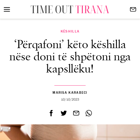
KËSHILLA
‘Përqafoni’ këto këshilla
nëse doni të shpëtoni nga
kapsllëku!
MARISA KARABECI
10/10/2023