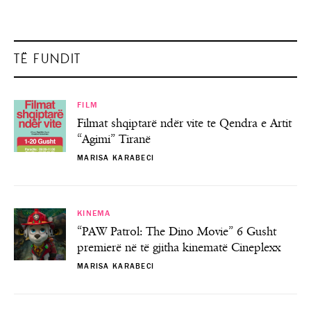
TË FUNDIT
FILM
Filmat shqiptarë ndër vite te Qendra e Artit
“Agimi” Tiranë
MARISA KARABECI
KINEMA
“PAW Patrol: The Dino Movie” 6 Gusht
premierë në të gjitha kinematë Cineplexx
MARISA KARABECI