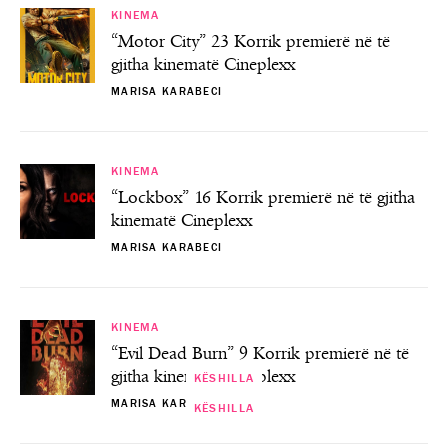
KINEMA
“Motor City” 23 Korrik premierë në të
gjitha kinematë Cineplexx
MARISA KARABECI
KINEMA
“Lockbox” 16 Korrik premierë në të gjitha
kinematë Cineplexx
MARISA KARABECI
KINEMA
“Evil Dead Burn” 9 Korrik premierë në të
gjitha kinematë Cineplexx
KËSHILLA
MARISA KARABECI
KËSHILLA
KËSHILLA
KËSHILLA
Ekspertët e ‘interior design’ ndajnë