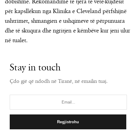
dobishme. Rekomandime të tjera të vetë-kujdesit
për kapsllëkun nga Klinika e Cleveland përfshijnë
ushtrimet, shmangien e ushqimeve të përpunuara
dhe të skuqura dhe ngritjen e këmbëve kur jeni ulur
në tualet.
Stay in touch
Çdo gjë që ndodh në Tiranë, në emailin tuaj.