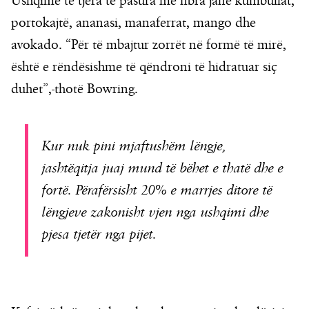
Ushqime të tjera të pasura me fibra janë kumbullat,
portokajtë, ananasi, manaferrat, mango dhe
avokado. “Për të mbajtur zorrët në formë të mirë,
është e rëndësishme të qëndroni të hidratuar siç
duhet”,-thotë Bowring.
Kur nuk pini mjaftushëm lëngje,
jashtëqitja juaj mund të bëhet e thatë dhe e
fortë. Përafërsisht 20% e marrjes ditore të
lëngjeve zakonisht vjen nga ushqimi dhe
pjesa tjetër nga pijet.