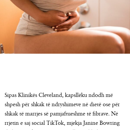
Sipas Klinikës Cleveland, kapsllëku ndodh më
shpesh për shkak të ndryshimeve në dietë ose për
shkak të marrjes së pamjaftueshme të fibrave. Në
rrjetin e saj social TikTok, mjekja Janine Bowring